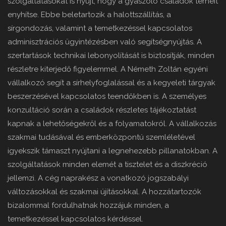
szolgáltatásokat is nyújt, hogy a gyászoló családok terheit
enyhítse. Ebbe beletartozik a halottszállítás, a
sírgondozás, valamint a temetkezéssel kapcsolatos
adminisztrációs ügyintézésben való segítségnyújtás. A
szertartások technikai lebonyolítását is biztosítják, minden
részletre kiterjedő figyelemmel. A Németh Zoltán egyéni
vállalkozó segít a sírhelyfoglalással és a kegyeleti tárgyak
beszerzésével kapcsolatos teendőkben is. A személyes
konzultáció során a családok részletes tájékoztatást
kapnak a lehetőségekről és a folyamatokról. A vállalkozás
szakmai tudásával és emberközpontú szemléletével
igyekszik támaszt nyújtani a legnehezebb pillanatokban. A
szolgáltatások minden elemét a tisztelet és a diszkréció
jellemzi. A cég naprakész a vonatkozó jogszabályi
változásokkal és szakmai újításokkal. A hozzátartozók
bizalommal fordulhatnak hozzájuk minden, a
temetkezéssel kapcsolatos kérdéssel.