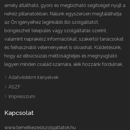
amely átlátható, gyors és megbízható segítséget nyújt a
nehéz pillanatokban. Nálunk egyszerűen megtalálhatja
az Ön igényeihez leginkább illő szolgáltatót,
böngészhet település vagy szolgáltatás szerint,
valamint naprakész információkat, szakértői tanácsokat
és felhasználói véleményeket is olvashat. Küldetésünk,
hogy az elbúcsúzás méltóságteljes és megnyugtató
legyen minden család számára, akik hozzánk fordulnak.
Adatvédelmi irányelvek
ÁSZF
Impresszum
Kapcsolat
www.temetkezesiszolgaltatok.hu