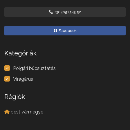
+36305154952
Facebook
Kategóriák
Polgári búcsúztatás
Virágárus
Régiók
pest vármegye