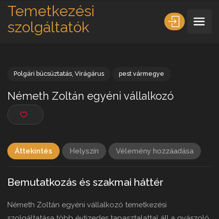
Temetkezési
szolgáltatók
Polgári búcsúztatás
,
Virágárus
pest vármegye
Németh Zoltán egyéni vállalkozó
Áttekintés
Helyszín
Vélemény hozzáadása
Bemutatkozás és szakmai háttér
Németh Zoltán egyéni vállalkozó temetkezési
szolgáltatása több évtizedes tapasztalattal áll a gyászoló