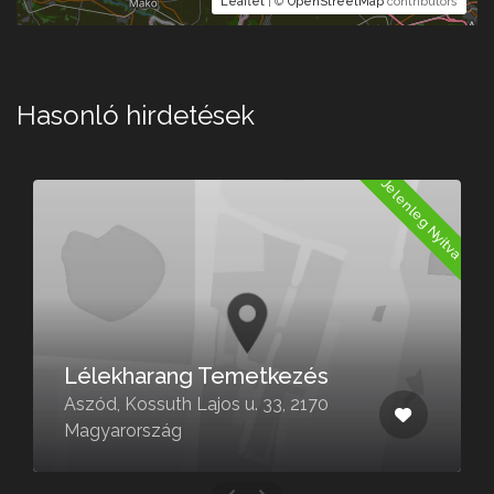
Leaflet
| ©
OpenStreetMap
contributors
Hasonló hirdetések
a
Jelenleg Nyitva
Lélekharang Temetkezés
Aszód, Kossuth Lajos u. 33, 2170
Magyarország