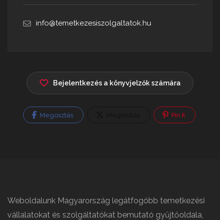
info@temetkezesiszolgaltatok.hu
Bejelentkezés a könyvjelzők számára
Megosztás
Megosztás
Pin It
Weboldalunk Magyarország legátfogóbb temetkezési
vállalatokat és szolgáltatókat bemutató gyűjtőoldala,