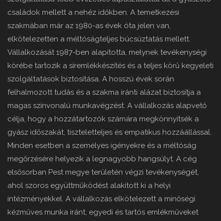
családok mellett a nehéz időkben. A temetkezési
szakmában már az 1980-as évek óta jelen van,
elkötelezetten a méltóságteljes búcsúztatás mellett.
Vállalkozását 1987-ben alapította, melynek tevékenységi
körébe tartozik a síremlékkészítés és a teljes körű kegyeleti
szolgáltatások biztosítása. A hosszú évek során
felhalmozott tudás és a szakma iránti alázat biztosítja a
magas színvonalú munkavégzést. A vállalkozás alapvető
célja, hogy a hozzátartozók számára megkönnyítsék a
gyász időszakát, tiszteletteljes és empatikus hozzáállással.
Minden esetben a személyes igényekre és a méltóság
megőrzésére helyezik a legnagyobb hangsúlyt. A cég
elsősorban Pest megye területén végzi tevékenységét,
ahol szoros együttműködést alakított ki a helyi
intézményekkel. A vállalkozás elkötelezett a minőségi
kézműves munka iránt, egyedi és tartós emlékműveket