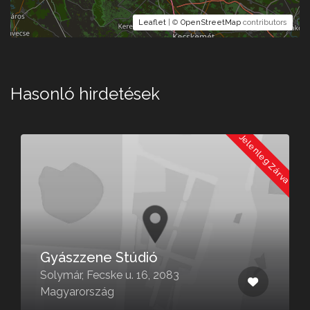
Leaflet
| ©
OpenStreetMap
contributors
Hasonló hirdetések
a
Jelenleg Zárva
Gyászzene Stúdió
Solymár, Fecske u. 16, 2083
Magyarország