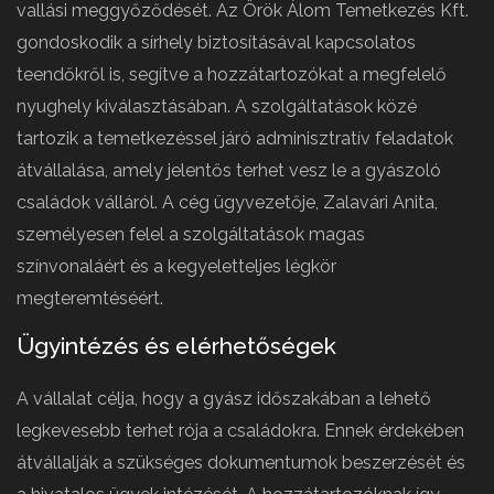
vallási meggyőződését. Az Örök Álom Temetkezés Kft.
gondoskodik a sírhely biztosításával kapcsolatos
teendőkről is, segítve a hozzátartozókat a megfelelő
nyughely kiválasztásában. A szolgáltatások közé
tartozik a temetkezéssel járó adminisztratív feladatok
átvállalása, amely jelentős terhet vesz le a gyászoló
családok válláról. A cég ügyvezetője, Zalavári Anita,
személyesen felel a szolgáltatások magas
színvonaláért és a kegyeletteljes légkör
megteremtéséért.
Ügyintézés és elérhetőségek
A vállalat célja, hogy a gyász időszakában a lehető
legkevesebb terhet rója a családokra. Ennek érdekében
átvállalják a szükséges dokumentumok beszerzését és