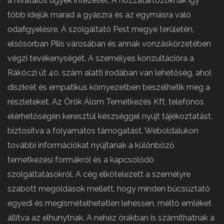
a hivatalos ügyek intézését. A hozzátartozóknak így
több idejük marad a gyászra és az egymásra való
odafigyelésre. A szolgáltató Pest megye területén,
elsősorban Pilis városában és annak vonzáskörzetében
végzi tevékenységét. A személyes konzultációra a
Rákóczi út 40. szám alatti irodában van lehetőség, ahol
diszkrét és empatikus környezetben beszélhetik meg a
részleteket. Az Örök Álom Temetkezés Kft. telefonos
elérhetőségén keresztül készséggel nyújt tájékoztatást,
biztosítva a folyamatos támogatást. Weboldalukon
további információkat nyújtanak a különböző
temetkezési formákról és a kapcsolódó
szolgáltatásokról. A cég elkötelezett a személyre
szabott megoldások mellett, hogy minden búcsúztató
egyedi és megismételhetetlen lehessen, méltó emléket
állítva az elhunytnak. A nehéz órákban is számíthatnak a