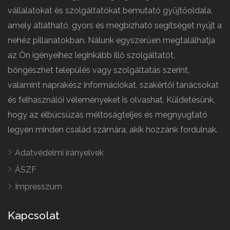
vállalatokat és szolgáltatókat bemutató gyűjtőoldala,
amely átlátható, gyors és megbízható segítséget nyújt a
nehéz pillanatokban. Nálunk egyszerűen megtalálhatja
az Ön igényeihez leginkább illő szolgáltatót,
böngészhet település vagy szolgáltatás szerint,
valamint naprakész információkat, szakértői tanácsokat
és felhasználói véleményeket is olvashat. Küldetésünk,
hogy az elbúcsúzás méltóságteljes és megnyugtató
legyen minden család számára, akik hozzánk fordulnak.
Adatvédelmi irányelvek
ÁSZF
Impresszum
Kapcsolat