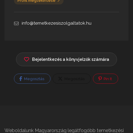
Profil megtekintése
info@temetkezesiszolgaltatok.hu
Bejelentkezés a könyvjelzők számára
Megosztás
Megosztás
Pin It
Weboldalunk Magyarország legátfogóbb temetkezési