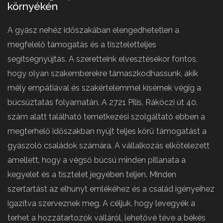
környékén
A gyász nehéz időszakában elengedhetetlen a
megfelelő támogatás és a tiszteletteljes
segítségnyújtás. A szeretteink elvesztésekor fontos,
hogy olyan szakemberekre támaszkodhassunk, akik
mély empátiával és szakértelemmel kísérnek végig a
búcsúztatás folyamatán. A 2721 Pilis, Rákóczi út 40.
szám alatt található temetkezési szolgáltató ebben a
megterhelő időszakban nyújt teljes körű támogatást a
gyászoló családok számára. A vállalkozás elkötelezett
amellett, hogy a végső búcsú minden pillanata a
kegyelet és a tisztelet jegyében teljen. Minden
szertartást az elhunyt emlékéhez és a család igényeihez
igazítva szerveznek meg. A céljuk, hogy levegyék a
terhet a hozzátartozók válláról, lehetővé téve a békés