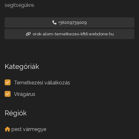
segítségükre.
+36209739029
orok-alom-temetkezes-kft6.webdone.hu
Kategóriák
Temetkezési vállalkozás
Virágárus
Régiók
pest vármegye