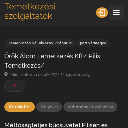
Temetkezési
szolgáltatók
Temetkezési vállalkozás
,
Virágárus
pest vármegye
Örök Álom Temetkezés Kft/ Pilis
Temetkezés/
Pilis, Rákóczi út 40, 2721 Magyarország
Áttekintés
Helyszín
Vélemény hozzáadása
Méltóságteljes búcsúvétel Pilisen és