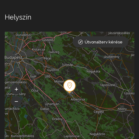
Helyszín
Útvonalterv kérése