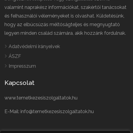
valamint naprakész információkat, szakértői tanácsokat
és felhasználói véleményeket is olvashat. Küldetésünk,
hogy az elbúcsúzás méltóságteljes és megnyugtató
legyen minden család számára, akik hozzánk fordulnak.
Adatvédelmi irányelvek
ÁSZF
Impresszum
Kapcsolat
www.temetkezesiszolgaltatok.hu
E-Mail: info@temetkezesiszolgaltatok.hu
French
Polish