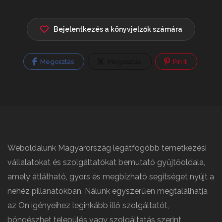
Bejelentkezés a könyvjelzők számára
Megosztás
Megosztás
Pin It
Weboldalunk Magyarország legátfogóbb temetkezési
vállalatokat és szolgáltatókat bemutató gyűjtőoldala,
amely átlátható, gyors és megbízható segítséget nyújt a
nehéz pillanatokban. Nálunk egyszerűen megtalálhatja
az Ön igényeihez leginkább illő szolgáltatót,
böngészhet település vagy szolgáltatás szerint,