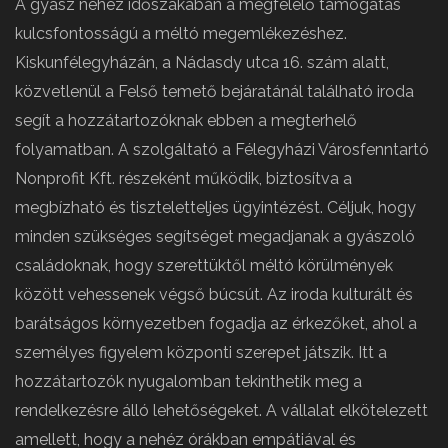
A gyász nehéz időszakában a megfelelő támogatás
kulcsfontosságú a méltó megemlékezéshez.
Kiskunfélegyházán, a Nádasdy utca 16. szám alatt,
közvetlenül a Felső temető bejáratánál található iroda
segít a hozzátartozóknak ebben a megterhelő
folyamatban. A szolgáltató a Félegyházi Városfenntartó
Nonprofit Kft. részeként működik, biztosítva a
megbízható és tiszteletteljes ügyintézést. Céljuk, hogy
minden szükséges segítséget megadjanak a gyászoló
családoknak, hogy szerettüktől méltó körülmények
között vehessenek végső búcsút. Az iroda kulturált és
barátságos környezetben fogadja az érkezőket, ahol a
személyes figyelem központi szerepet játszik. Itt a
hozzátartozók nyugalomban tekinthetik meg a
rendelkezésre álló lehetőségeket. A vállalat elkötelezett
amellett, hogy a nehéz órákban empátiával és