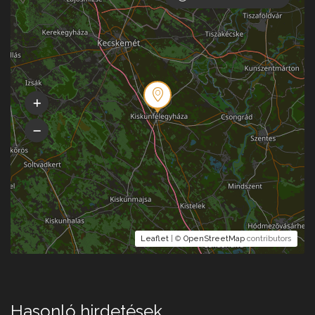
Leaflet
| ©
OpenStreetMap
contributors
Hasonló hirdetések