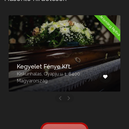
a
Jelenleg Nyitva
Kegyelet Fénye Kft.
Kiskunhalas, Gyapju u. 1, 6400
Magyarország