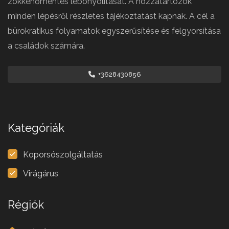
zökkenőmentes lebonyolítását. A hozzátartozók
minden lépésről részletes tájékoztatást kapnak. A cél a
bürokratikus folyamatok egyszerűsítése és felgyorsítása
a családok számára.
+3628430856
Kategóriák
Koporsószolgáltatás
Virágárus
Régiók