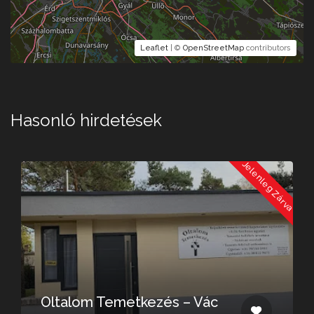
Leaflet
| ©
OpenStreetMap
contributors
Hasonló hirdetések
a
Jelenleg Zárva
Oltalom Temetkezés – Vác