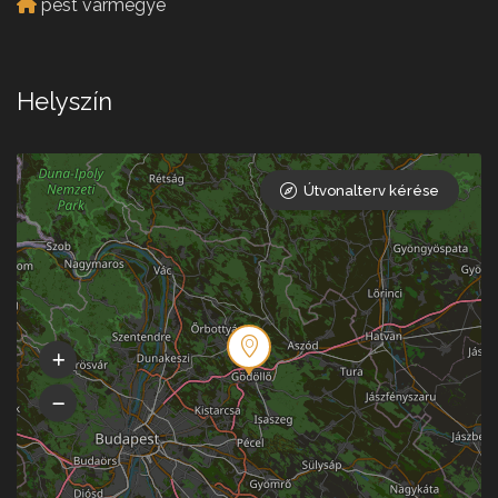
pest vármegye
Helyszín
Útvonalterv kérése