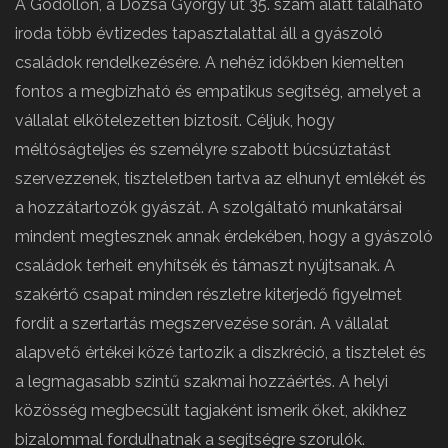
A Gödöllőn, a Dózsa György út 35. szám alatt található
iroda több évtizedes tapasztalattal áll a gyászoló
családok rendelkezésére. A nehéz időkben kiemelten
fontos a megbízható és empatikus segítség, amelyet a
vállalat elkötelezetten biztosít. Céljuk, hogy
méltóságteljes és személyre szabott búcsúztatást
szervezzenek, tiszteletben tartva az elhunyt emlékét és
a hozzátartozók gyászát. A szolgáltató munkatársai
mindent megtesznek annak érdekében, hogy a gyászoló
családok terheit enyhítsék és támaszt nyújtsanak. A
szakértő csapat minden részletre kiterjedő figyelmet
fordít a szertartás megszervezése során. A vállalat
alapvető értékei közé tartozik a diszkréció, a tisztelet és
a legmagasabb szintű szakmai hozzáértés. A helyi
közösség megbecsült tagjaként ismerik őket, akikhez
bizalommal fordulhatnak a segítségre szorulók.