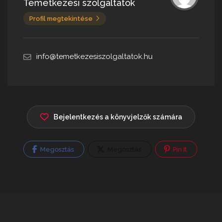
Temetkezési szolgáltatók
Profil megtekintése
info@temetkezesiszolgaltatok.hu
Bejelentkezés a könyvjelzők számára
Megosztás
Megosztás
Pin It