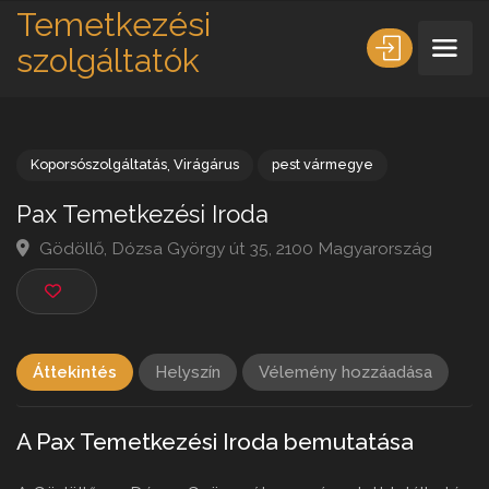
Temetkezési
szolgáltatók
Koporsószolgáltatás
,
Virágárus
pest vármegye
Pax Temetkezési Iroda
Gödöllő, Dózsa György út 35, 2100 Magyarország
Áttekintés
Helyszín
Vélemény hozzáadása
A Pax Temetkezési Iroda bemutatása