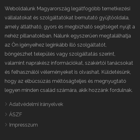
Weboldalunk Magyarország legátfogóbb temetkezési
vállalatokat és szolgáltatókat bemutató gyűjtőoldala,
amely átlátható, gyors és megbízható segítséget nyújt a
nehéz pillanatokban. Nálunk egyszerűen megtalálhatja
az Ön igényeihez leginkább illő szolgáltatót,
böngészhet település vagy szolgáltatás szerint,
valamint naprakész információkat, szakértői tanácsokat
és felhasználói véleményeket is olvashat. Küldetésünk,
hogy az elbúcsúzás méltóságteljes és megnyugtató
legyen minden család számára, akik hozzánk fordulnak.
Adatvédelmi irányelvek
ÁSZF
Impresszum