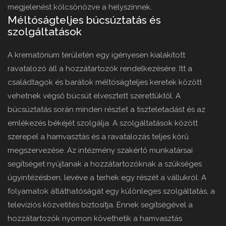
megjelenést kölcsönözve a helyszínnek.
Méltóságteljes búcsúztatás és
szolgáltatások
A krematórium területén egy igényesen kialakított
ravatalozó áll a hozzátartozók rendelkezésére. Itt a
családtagok és barátok méltóságteljes keretek között
vehetnek végső búcsút elvesztett szerettüktől. A
búcsúztatás során minden részlet a tiszteletadást és az
emlékezés békéjét szolgálja. A szolgáltatások között
szerepel a hamvasztás és a ravatalozás teljes körű
megszervezése. Az intézmény szakértő munkatársai
segítséget nyújtanak a hozzátartozóknak a szükséges
ügyintézésben, levéve a terhek egy részét a vállukról. A
folyamatok átláthatóságát egy különleges szolgáltatás, a
televíziós közvetítés biztosítja. Ennek segítségével a
hozzátartozók nyomon követhetik a hamvasztás