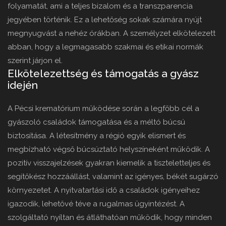
folyamatát, ami a teljes bizalom és a transzparencia
jegyében történik. Ez a lehetőség sokak számára nyújt
megnyugvást a nehéz órákban. A személyzet elkötelezett
abban, hogy a legmagasabb szakmai és etikai normák
szerint járjon el.
Elkötelezettség és támogatás a gyász
idején
A Pécsi krematórium működése során a legfőbb cél a
gyászoló családok támogatása és a méltó búcsú
biztosítása. A létesítmény a régió egyik elismert és
megbízható végső búcsúztató helyszíneként működik. A
pozitív visszajelzések gyakran kiemelik a tiszteletteljes és
segítőkész hozzáállást, valamint az igényes, békét sugárzó
környezetet. A nyitvatartási idő a családok igényeihez
igazodik, lehetővé téve a rugalmas ügyintézést. A
szolgáltató nyíltan és átláthatóan működik, hogy minden