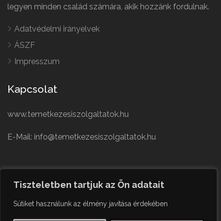
legyen minden család számára, akik hozzánk fordulnak.
Adatvédelmi irányelvek
ÁSZF
Impresszum
Kapcsolat
www.temetkezesiszolgaltatok.hu
E-Mail: info@temetkezesiszolgaltatok.hu
French
Polish
Tiszteletben tartjuk az Ön adatait
German
© Minden jog fenntartva
Sütiket használunk az élmény javítása érdekében
Czech