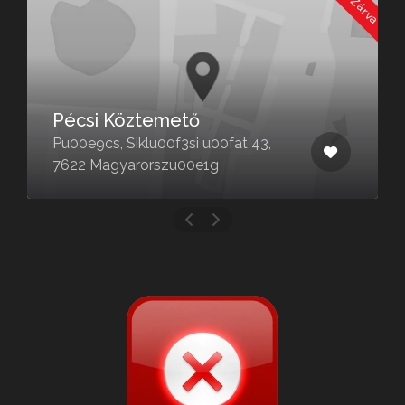
Pécsi Köztemető
Pu00e9cs, Siklu00f3si u00fat 43,
7622 Magyarorszu00e1g