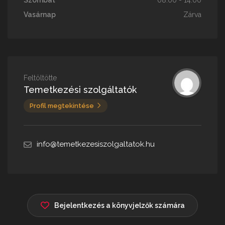
Szombat
08:00 - 14:00
Vasárnap
Zárva
Feltöltötte
Temetkezési szolgáltatók
Profil megtekintése
info@temetkezesiszolgaltatok.hu
Bejelentkezés a könyvjelzők számára