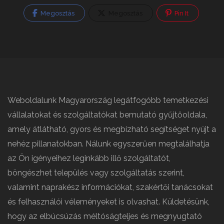
Megosztás
Megosztás
Pin It
Weboldalunk Magyarország legátfogóbb temetkezési
vállalatokat és szolgáltatókat bemutató gyűjtőoldala,
amely átlátható, gyors és megbízható segítséget nyújt a
nehéz pillanatokban. Nálunk egyszerűen megtalálhatja
az Ön igényeihez leginkább illő szolgáltatót,
böngészhet település vagy szolgáltatás szerint,
valamint naprakész információkat, szakértői tanácsokat
és felhasználói véleményeket is olvashat. Küldetésünk,
hogy az elbúcsúzás méltóságteljes és megnyugtató