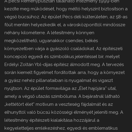
A pécsi Reménypusztán található intézmény 1999-ben
kezdte meg működését, hogy méltó helyszínt biztosítson a
végső búcsúhoz. Az épület Pécs déli külterületén, az 58-as
főút mentén helyezkedik el, a városközponttól mindössze
néhány kilométerre. A létesítmény könnyen
megközelíthető, ugyanakkor csendes, békés
környezetben várja a gyászoló családokat. Az építészeti
koncepció egyedi és szimbolikus jelentéssel bír, melyet
Erdélyi Zoltán Ybl-díjas építész álmodott meg. A tervezés
során kiemelt figyelmet fordítottak arra, hogy a környezet
a gyász nehéz pillanataiban is nyugalmat és vigaszt
nyújtson. Az épület formavilága az „Élet hajójára” utal,
amely a végső utazás szimbóluma. A bejáratnál látható
„kettétört élet” motívum a veszteség fájdalmát és az
elhunyttól való búcsú közösségi élményét jeleníti meg. A
létesítmény építészeti kialakítása hozzájárul a
kegyeletteljes emlékezéshez, egyedi és emblematikus