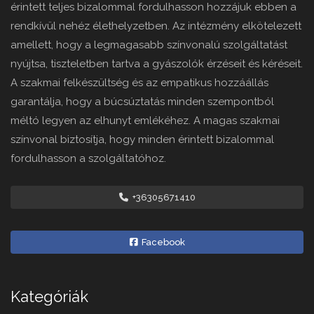
érintett teljes bizalommal fordulhasson hozzájuk ebben a
rendkívül nehéz élethelyzetben. Az intézmény elkötelezett
amellett, hogy a legmagasabb színvonalú szolgáltatást
nyújtsa, tiszteletben tartva a gyászolók érzéseit és kéréseit.
A szakmai felkészültség és az empatikus hozzáállás
garantálja, hogy a búcsúztatás minden szempontból
méltó legyen az elhunyt emlékéhez. A magas szakmai
színvonal biztosítja, hogy minden érintett bizalommal
fordulhasson a szolgáltatóhoz.
+36305671410
Facebook
Kategóriák