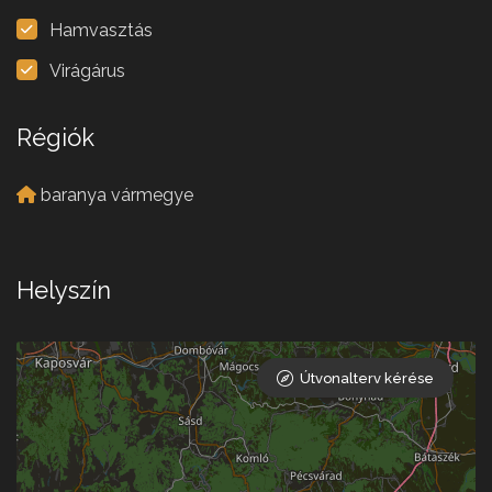
Hamvasztás
Virágárus
Régiók
baranya vármegye
Helyszín
Útvonalterv kérése