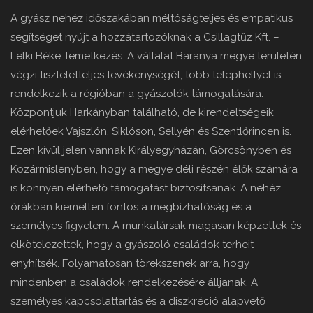
A gyász nehéz időszakában méltóságteljes és empatikus
segítséget nyújt a hozzátartozóknak a Csillagtűz Kft. –
Lelki Béke Temetkezés. A vállalat Baranya megye területén
végzi tiszteletteljes tevékenységét, több telephellyel is
rendelkezik a régióban a gyászolók támogatására.
Központjuk Harkányban található, de kirendeltségeik
elérhetőek Vajszlón, Siklóson, Sellyén és Szentlőrincen is.
Ezen kívül jelen vannak Királyegyházán, Görcsönyben és
Kozármislenyben, hogy a megye déli részén élők számára
is könnyen elérhető támogatást biztosítsanak. A nehéz
órákban kiemelten fontos a megbízhatóság és a
személyes figyelem. A munkatársak magasan képzettek és
elkötelezettek, hogy a gyászoló családok terheit
enyhítsék. Folyamatosan törekszenek arra, hogy
mindenben a családok rendelkezésére álljanak. A
személyes kapcsolattartás és a diszkréció alapvető