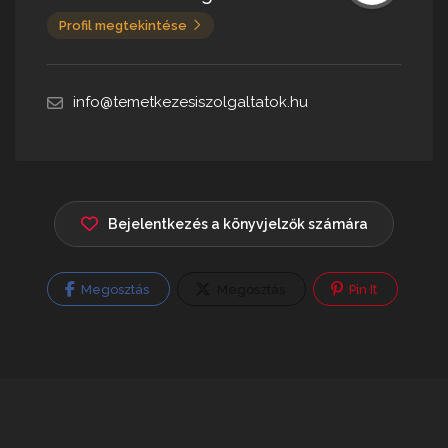
Profil megtekintése
info@temetkezesiszolgaltatok.hu
Bejelentkezés a könyvjelzők számára
Megosztás
Megosztás
Pin It