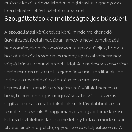
értékeik közé tartozik. Minden megbízást a legnagyobb
körültekintéssel és tisztelettel kezelnek.
Szolgáltatások a méltóságteljes búcsúért
A szolgáltatási körük teljes körű, mindenre kiterjedő
ügyintézést foglal magában, amely a helyi temetkezési
hagyományokon és szokásokon alapszik. Céljuk, hogy a
hozzátartozók békében és megnyugvással vehessenek
végső búcsút elhunyt szerettüktől. A temetések szervezése
során minden részletre kiterjedő figyelmet fordítanak. Ide
tartozik a ravatalozó biztosítása és a sírásással
kapcsolatos teendők elvégzése is. A vállalat nemcsak
helyi, hanem országos megbízásokat is vállal, ezzel is
segítve azokat a családokat, akiknek távolabbról kell a
temetést intézniük. A hagyományos magyar temetkezési
kultúra tiszteletben tartása mellett nyitottak a modern kor
elvárásainak megfelelő, egyedi kérések teljesítésére is. A