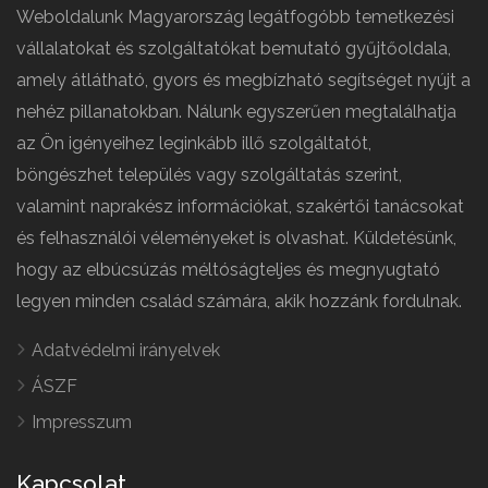
Weboldalunk Magyarország legátfogóbb temetkezési
vállalatokat és szolgáltatókat bemutató gyűjtőoldala,
amely átlátható, gyors és megbízható segítséget nyújt a
nehéz pillanatokban. Nálunk egyszerűen megtalálhatja
az Ön igényeihez leginkább illő szolgáltatót,
böngészhet település vagy szolgáltatás szerint,
valamint naprakész információkat, szakértői tanácsokat
és felhasználói véleményeket is olvashat. Küldetésünk,
hogy az elbúcsúzás méltóságteljes és megnyugtató
legyen minden család számára, akik hozzánk fordulnak.
Adatvédelmi irányelvek
ÁSZF
Impresszum
Kapcsolat