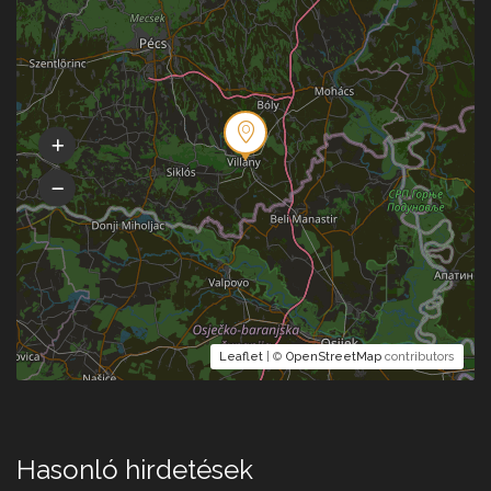
Leaflet
| ©
OpenStreetMap
contributors
Hasonló hirdetések