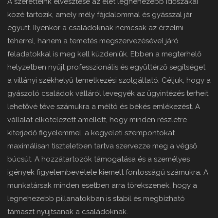
A szeretteink elvesztése az élet legnehezebb időszakai
közé tartozik, amely mély fájdalommal és gyásszal jár
együtt. Ilyenkor a családoknak nemcsak az érzelmi
teherrel, hanem a temetés megszervezésével járó
feladatokkal is meg kell küzdeniük. Ebben a megterhelő
helyzetben nyújt professzionális és együttérző segítséget
a villányi székhelyű temetkezési szolgáltató. Céljuk, hogy a
gyászoló családok válláról levegyék az ügyintézés terheit,
lehetővé téve számukra a méltó és békés emlékezést. A
vállalat elkötelezett amellett, hogy minden részletre
kiterjedő figyelemmel, a kegyeleti szempontokat
maximálisan tiszteletben tartva szervezze meg a végső
búcsút. A hozzátartozók támogatása és a személyes
igények figyelembevétele kiemelt fontosságú számukra. A
munkatársak minden esetben arra törekszenek, hogy a
legnehezebb pillanatokban is stabil és megbízható
támaszt nyújtsanak a családoknak.