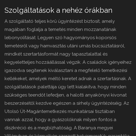
Szolgáltatások a nehéz órákban
A szolgáltató teljes körű ügyintézést biztosít, amely
magában foglalja a temetés minden mozzanatának
lebonyolítását. Legyen szó hagyományos koporsós
temetésről vagy hamvasztás utáni urnás búcsúztatásról,
mindkét szertartásformát nagy tapasztalattal és
kegyeletteljes hozzáállással végzik. A családok igényeihez
igazodva segítenek kiválasztani a megfelelő temetkezési
kellékeket, amelyek méltó keretet adnak a szertartásnak. A
szolgáltatások palettája úgy lett kialakítva, hogy minden
szükséges teendőt lefedjen, a halotti anyakönyvi kivonat
beszerzésétől kezdve egészen a sírhely ügyintézéséig. Az
Utolsó Út-Magántemetkezés munkatársai tisztában
vannak azzal, hogy a gyászolóknak milyen fontos a
diszkréció és a megbízhatóság. A Baranya megyei