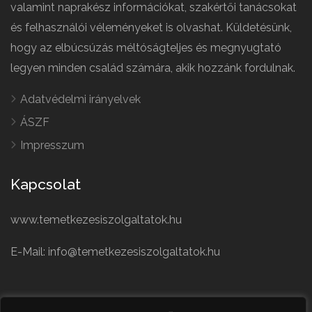
valamint naprakész információkat, szakértői tanácsokat
és felhasználói véleményeket is olvashat. Küldetésünk,
hogy az elbúcsúzás méltóságteljes és megnyugtató
legyen minden család számára, akik hozzánk fordulnak.
Adatvédelmi irányelvek
ÁSZF
Impresszum
Kapcsolat
www.temetkezesiszolgaltatok.hu
E-Mail: info@temetkezesiszolgaltatok.hu
French
Polish