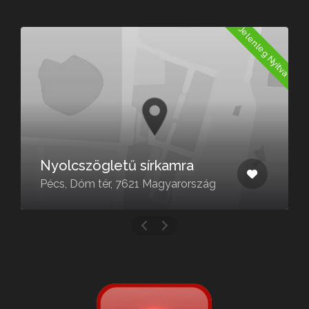
a
Jelenleg Nyitva
Nyolcszögletű sírkamra
Pécs, Dóm tér, 7621 Magyarország