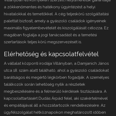
Villányban és környékén szerzett helyismeretük garantálja
a zökkenőmentes és hatékony ügyintézést a helyi
hivatalokkal és temetőkkel. A cég teljeskörű szolgáltatási
palettát biztosít, amely a gyászoló családok igényeinek
maximális figyelembevételét és kiszolgálását célozza. Ez
magában foglalja a jogi tanácsadást és a temetési
szertartások teljes körű megszervezését is.
Elérhetőség és kapcsolatfelvétel
A vállalat központi irodája Villányban, a Damjanich János
utca 18. szám alatt található, ahol a gyászoló családokat
barátságos és megértő légkörben fogadják. A személyes
találkozók során lehetőség nyílik a részletek
megbeszélésére és a felmerülő kérdések tisztázására. A
kapcsolattartásért Dudás Árpád felel, aki szakértelmével
és empátiájával áll a hozzátartozók rendelkezésére. Az
ügyfélszolgálat hétköznapokon meghatározott időben