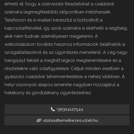
érhető el, hogy a szervezési feladatokat a családok
számára legmegfelelőbb időpontban intézhessék.
Telefonon és e-mailen keresztül is biztosított a
kapcsolatfelvétel, így azok számára is elérhető a segítség,
akik nem tudnak személyesen megjelenni. A
weboldalukon további hasznos információk találhatók a
szolgáltatásokról és az ügyintézés menetéről. A cég nagy
hangsúlyt fektet a meghitt légkör megteremtésére és a
részletekre való odafigyelésre. Céljuk minden esetben a
gyászoló családok tehermentesítése a nehéz időkben. A
helyi viszonyok alapos ismerete nagyban hozzájárul a
hatékony és gördülékeny ügyintézéshez.
+36304127544
utolsouttemetkezes.uzleti.hu