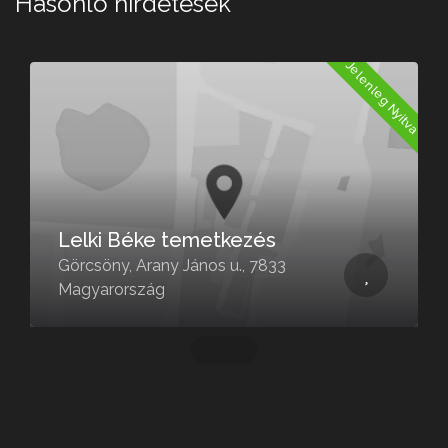
Hasonló hirdetések
a
Jelenleg Nyitva
Lelki Béke temetkezés
Görcsöny, Arany János u., 7833
Magyarország