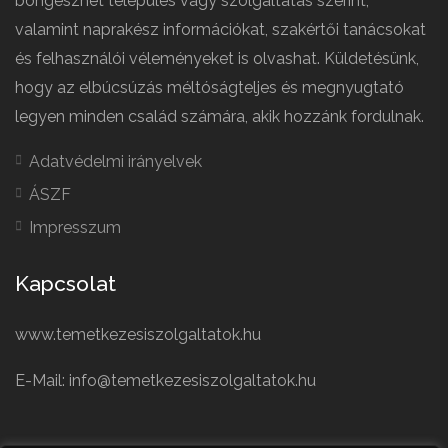
böngészhet település vagy szolgáltatás szerint,
valamint naprakész információkat, szakértői tanácsokat
és felhasználói véleményeket is olvashat. Küldetésünk,
hogy az elbúcsúzás méltóságteljes és megnyugtató
legyen minden család számára, akik hozzánk fordulnak.
Adatvédelmi irányelvek
ÁSZF
Impresszum
Kapcsolat
www.temetkezesiszolgaltatok.hu
E-Mail: info@temetkezesiszolgaltatok.hu
French