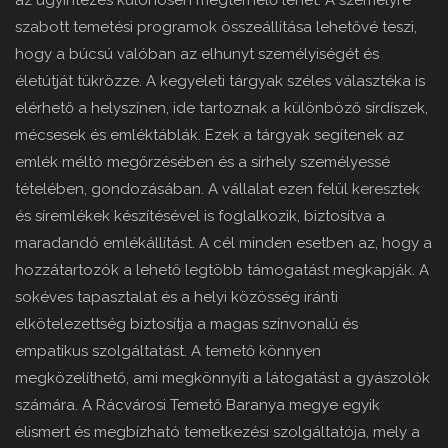
az ügyintézés különösen megterhelő lehet. A személyre
szabott temetési programok összeállítása lehetővé teszi,
hogy a búcsú valóban az elhunyt személyiségét és
életútját tükrözze. A kegyeleti tárgyak széles választéka is
elérhető a helyszínen, ide tartoznak a különböző sírdíszek,
mécsesek és emléktáblák. Ezek a tárgyak segítenek az
emlék méltó megőrzésében és a sírhely személyessé
tételében, gondozásában. A vállalat ezen felül keresztek
és síremlékek készítésével is foglalkozik, biztosítva a
maradandó emlékállítást. A cél minden esetben az, hogy a
hozzátartozók a lehető legtöbb támogatást megkapják. A
sokéves tapasztalat és a helyi közösség iránti
elkötelezettség biztosítja a magas színvonalú és
empatikus szolgáltatást. A temető könnyen
megközelíthető, ami megkönnyíti a látogatást a gyászolók
számára. A Rácvárosi Temető Baranya megye egyik
elismert és megbízható temetkezési szolgáltatója, mely a