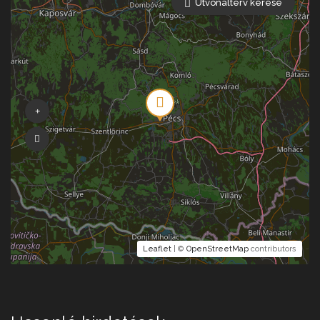
Útvonalterv kérése
Leaflet
| ©
OpenStreetMap
contributors