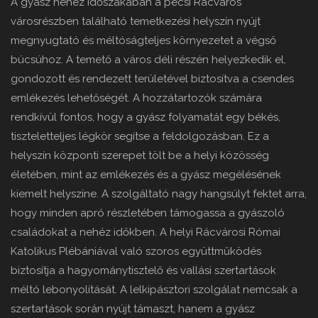
A gyász nehéz időszakában a pécsi Rácváros
városrészben található temetkezési helyszín nyújt
megnyugtató és méltóságteljes környezetet a végső
búcsúhoz. A temető a város déli részén helyezkedik el,
gondozott és rendezett területével biztosítva a csendes
emlékezés lehetőségét. A hozzátartozók számára
rendkívül fontos, hogy a gyász folyamatát egy békés,
tiszteletteljes légkör segítse a feldolgozásban. Ez a
helyszín központi szerepet tölt be a helyi közösség
életében, mint az emlékezés és a gyász megélésének
kiemelt helyszíne. A szolgáltató nagy hangsúlyt fektet arra,
hogy minden apró részletében támogassa a gyászoló
családokat a nehéz időkben. A helyi Rácvárosi Római
Katolikus Plébániával való szoros együttműködés
biztosítja a hagyománytisztelő és vallási szertartások
méltó lebonyolítását. A lelkipásztori szolgálat nemcsak a
szertartások során nyújt támaszt, hanem a gyász