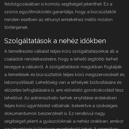
feldolgozásában is komoly segítséget jelenthet. Ez a
szoros együttműködés garantálja, hogy a búcsúztatók
minden esetben az elhunyt emlékéhez méltó módon
történjenek.
Szolgáltatások a nehéz időkben
A temetkezési vállalat teljes körű szolgáltatásokkal áll a
családok rendelkezésére, hogy a lehető legtöbb terhet
levegye a vállukról. A szolgáltatások magukban foglalják
a temetések és búcsúztatók teljes körű megszervezését és
lebonyolítását. Lehetőség van a sírhelyek biztosítására és
előzetes lefoglalására is, ami előrelátó gondoskodást tesz
lehetővé. Az adminisztratív terhek enyhítése érdekében
teljes körű ügyintézést vállalnak, beleértve a szükséges
dokumentumok beszerzését is. Ez rendkívül nagy
segítséget jelent a gyászolóknak a nehéz órákban, amikor