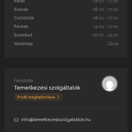
Kedd
08:00 - 17:00
Szerda
08:00 - 17:00
Csütörtök
08:00 - 17:00
Péntek
14:00 - 17:00
Szombat
08:00 - 14:00
Vasárnap
Zárva
Feltöltötte
Temetkezési szolgáltatók
Profil megtekintése
info@temetkezesiszolgaltatok.hu