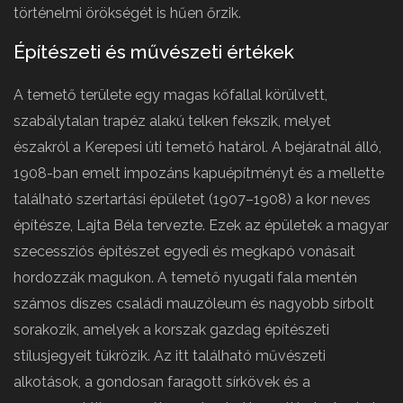
történelmi örökségét is hűen őrzik.
Építészeti és művészeti értékek
A temető területe egy magas kőfallal körülvett,
szabálytalan trapéz alakú telken fekszik, melyet
északról a Kerepesi úti temető határol. A bejáratnál álló,
1908-ban emelt impozáns kapuépítményt és a mellette
található szertartási épületet (1907–1908) a kor neves
építésze, Lajta Béla tervezte. Ezek az épületek a magyar
szecessziós építészet egyedi és megkapó vonásait
hordozzák magukon. A temető nyugati fala mentén
számos díszes családi mauzóleum és nagyobb sírbolt
sorakozik, amelyek a korszak gazdag építészeti
stílusjegyeit tükrözik. Az itt található művészeti
alkotások, a gondosan faragott sírkövek és a