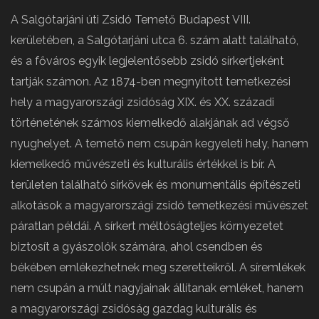
A Salgótarjáni úti Zsidó Temető Budapest VIII.
kerületében, a Salgótarjáni utca 6. szám alatt található,
és a főváros egyik legjelentősebb zsidó sírkertjeként
tartják számon. Az 1874-ben megnyitott temetkezési
hely a magyarországi zsidóság XIX. és XX. századi
történetének számos kiemelkedő alakjának ad végső
nyughelyet. A temető nem csupán kegyeleti hely, hanem
kiemelkedő művészeti és kulturális értékkel is bír. A
területen található sírkövek és monumentális építészeti
alkotások a magyarországi zsidó temetkezési művészet
páratlan példái. A sírkert méltóságteljes környezetet
biztosít a gyászolók számára, ahol csendben és
békében emlékezhetnek meg szeretteikről. A síremlékek
nem csupán a múlt nagyjainak állítanak emléket, hanem
a magyarországi zsidóság gazdag kulturális és