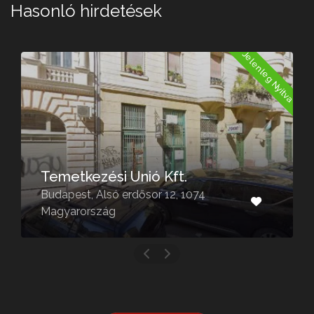
Hasonló hirdetések
a
Jelenleg Nyitva
Temetkezési Unió Kft.
Budapest, Alsó erdősor 12, 1074
Magyarország