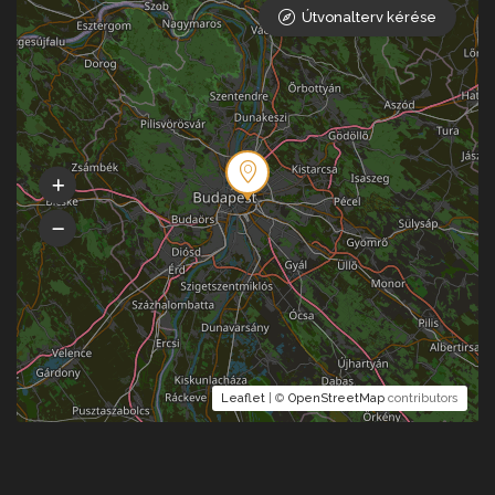
Útvonalterv kérése
Leaflet
| ©
OpenStreetMap
contributors