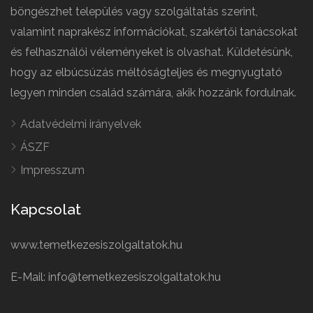
böngészhet település vagy szolgáltatás szerint,
valamint naprakész információkat, szakértői tanácsokat
és felhasználói véleményeket is olvashat. Küldetésünk,
hogy az elbúcsúzás méltóságteljes és megnyugtató
legyen minden család számára, akik hozzánk fordulnak.
Adatvédelmi irányelvek
ÁSZF
Impresszum
Kapcsolat
www.temetkezesiszolgaltatok.hu
E-Mail: info@temetkezesiszolgaltatok.hu
French