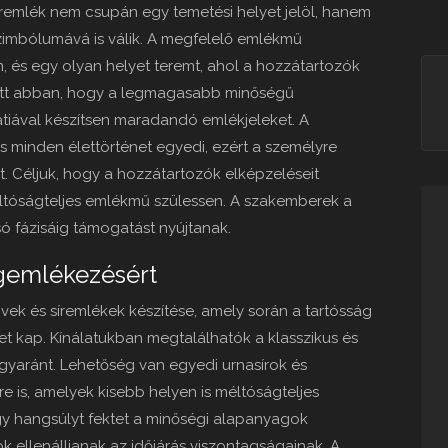
 síremlék nem csupán egy temetési helyet jelöl, hanem
k szimbólumává is válik. A megfelelő emlékmű
, és egy olyan helyet teremt, ahol a hozzátartozók
ett abban, hogy a legmagasabb minőségű
iával készítsen maradandó emlékjeleket. A
s minden élettörténet egyedi, ezért a személyre
. Céljuk, hogy a hozzátartozók elképzeléseit
ltóságteljes emlékmű szülessen. A szakemberek a
lsó fázisáig támogatást nyújtanak.
gemlékezésért
övek és síremlékek készítése, amely során a tartósság
et kap. Kínálatukban megtalálhatók a klasszikus és
egyaránt. Lehetőség van egyedi urnasírok és
e is, amelyek kisebb helyen is méltóságteljes
gy hangsúlyt fektet a minőségi alapanyagok
k ellenálljanak az időjárás viszontagságainak. A