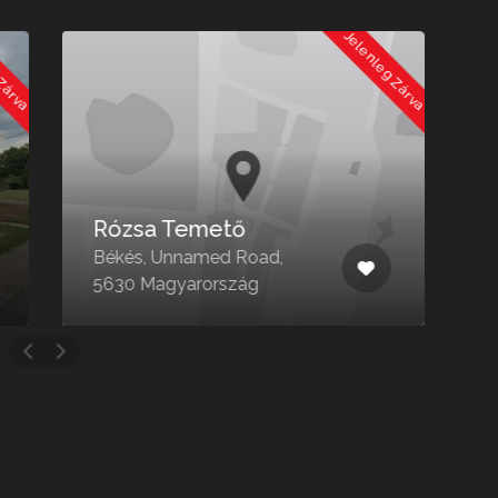
 Zárva
Jelenleg Zárva
Rózsa Temető
Békés, Unnamed Road,
C
5630 Magyarország
3