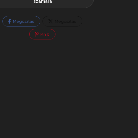
számára
Megosztás
Megosztás
Pin It