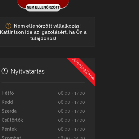
Nem ellenőrzött vállalkozás!
Kattintson ide az igazolásért, ha Ön a
tulajdonos!
Jelenleg Zárva
Nyitvatartás
Hétfő
08:00 - 17:00
Kedd
08:00 - 17:00
Szerda
08:00 - 17:00
Csütörtök
08:00 - 17:00
Péntek
08:00 - 17:00
Szombat
08:00 - 14:00