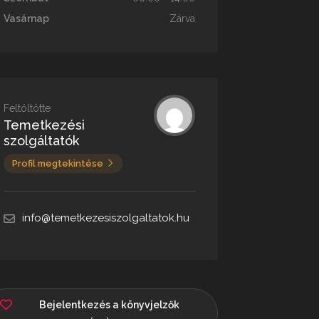
Vasárnap
Zárva
Feltöltötte
Temetkezési
szolgáltatók
Profil megtekintése
info@temetkezesiszolgaltatok.hu
Bejelentkezés a könyvjelzők