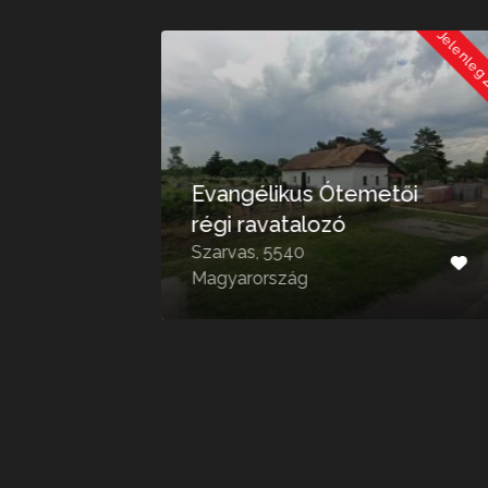
Jelenleg Zárva
Jelenleg
Evangélikus Ótemetői
régi ravatalozó
6-
Szarvas, 5540
Magyarország