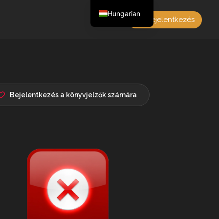
Hungarian
Bejelentkezés
English
Czech
German
Polish
French
Bejelentkezés a könyvjelzők számára