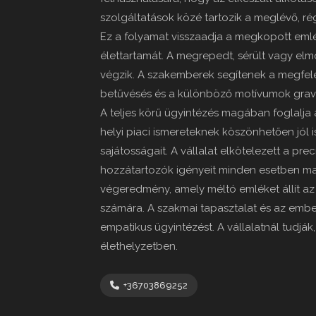
szolgáltatások közé tartozik a meglévő, régi 
Ez a folyamat visszaadja a megkopott emlé
élettartamát. A megrepedt, sérült vagy elm
végzik. A szakemberek segítenek a megfelel
betűvésés és a különböző motívumok gravíro
A teljes körű ügyintézés magában foglalja a h
helyi piaci ismereteknek köszönhetően jól 
sajátosságait. A vállalat elkötelezett a p
hozzátartozók igényeit minden esetben max
végeredmény, amely méltó emléket állít az 
számára. A szakmai tapasztalat és az embe
empatikus ügyintézést. A vállalatnál tudj
élethelyzetben.
+36703869252