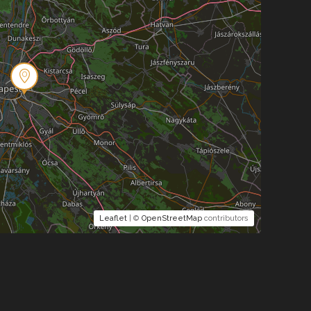
Leaflet
| ©
OpenStreetMap
contributors