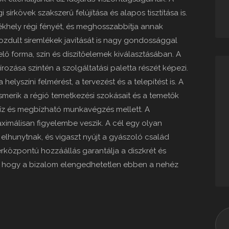
sírkövek szakszerű felújítása és alapos tisztítása is.
khely régi fényét, és meghosszabbítja annak
ozdult síremlékek javítását is nagy gondossággal
ő forma, szín és díszítőelemek kiválasztásában. A
zása szintén a szolgáltatási paletta részét képezi.
elyszíni felmérést, a tervezést és a telepítést is. A
ismerik a régió temetkezési szokásait és a temetők
recíz és megbízható munkavégzés mellett. A
imálisan figyelembe veszik. A cél egy olyan
elhunytnak, és vigaszt nyújt a gyászoló család
rközpontú hozzáállás garantálja a diszkrét és
ák, hogy a bizalom elengedhetetlen ebben a nehéz