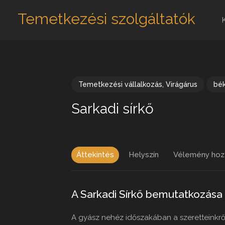
Temetkezési szolgáltatók
Temetkezési vállalkozás
,
Virágárus
bé
Sarkadi sírkő
Áttekintés
Helyszín
Vélemény hoz
A Sarkadi Sírkő bemutatkozása
A gyász nehéz időszakában a szeretteinkrő