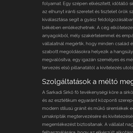
folyamat. Egy szépen elkészített, időtálló
az elhunyt iránti szeretet és tisztelet örö
kiválasztása segít a gyász feldolgozásában
békében emlékezhetnek. A cég elkötelez
anyagokból, mély szakértelemmel és empát
vállalatnál megértik, hogy minden család é
szabott megoldásokra helyezik a hangsúlyt
megvalósítva, egy igazán személyes és mé
tervezés első pillanatától a kivitelezés uto
Szolgáltatások a méltó me
A Sarkadi Sírkő fő tevékenységi köre a sírk
és az esztétikum egyaránt központi szerep
modern stílusú gránit és műkő síremlékek 
urnakripták megtervezésére és kivitelezésér
megemlékezést biztosítanak. A vállalat na
felhasználására, hogy az elkészült alkotáso