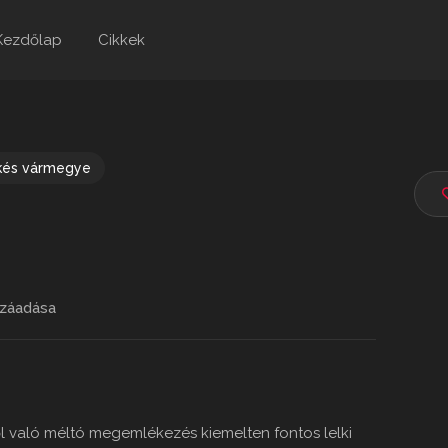
Kezdőlap
Cikkek
kés vármegye
záadása
l való méltó megemlékezés kiemelten fontos lelki