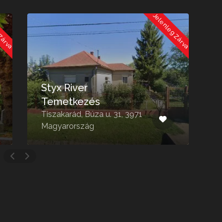
 Zárva
Jelenleg Zárva
V
Styx River
Temetkezés
Tiszakarád, Búza u. 31, 3971
A
Magyarország
3