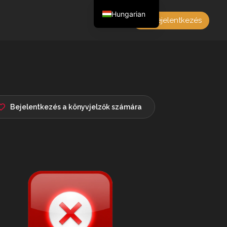
Hungarian
Bejelentkezés
English
Czech
German
Polish
French
Bejelentkezés a könyvjelzők számára