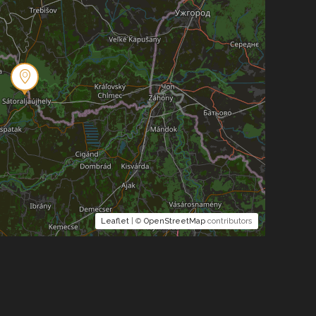
Leaflet
| ©
OpenStreetMap
contributors