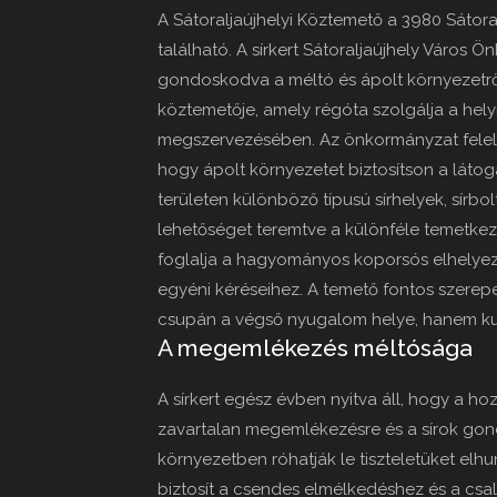
A Sátoraljaújhelyi Köztemető a 3980 Sátoral
található. A sírkert Sátoraljaújhely Város
gondoskodva a méltó és ápolt környezetről
köztemetője, amely régóta szolgálja a hel
megszervezésében. Az önkormányzat felel a
hogy ápolt környezetet biztosítson a láto
területen különböző típusú sírhelyek, sírb
lehetőséget teremtve a különféle temetkez
foglalja a hagyományos koporsós elhelyezé
egyéni kéréseihez. A temető fontos szerepe
csupán a végső nyugalom helye, hanem kultu
A megemlékezés méltósága
A sírkert egész évben nyitva áll, hogy a h
zavartalan megemlékezésre és a sírok gon
környezetben róhatják le tiszteletüket elhun
biztosít a csendes elmélkedéshez és a cs