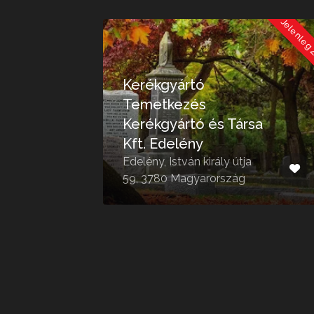
Jelenleg Zárva
Jelenleg
Kerékgyártó
Temetkezés
Kerékgyártó és Társa
Kft. Edelény
Edelény, István király útja
59, 3780 Magyarország