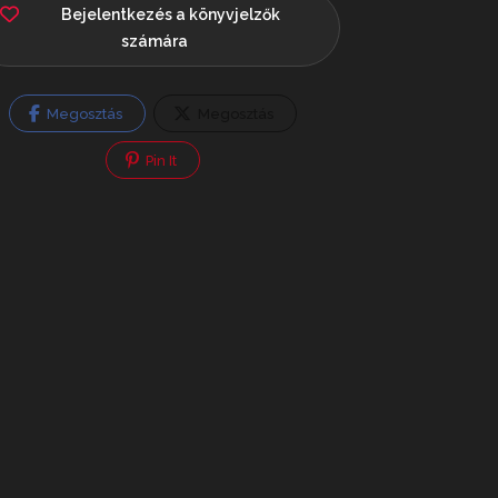
Bejelentkezés a könyvjelzők
számára
Megosztás
Megosztás
Pin It