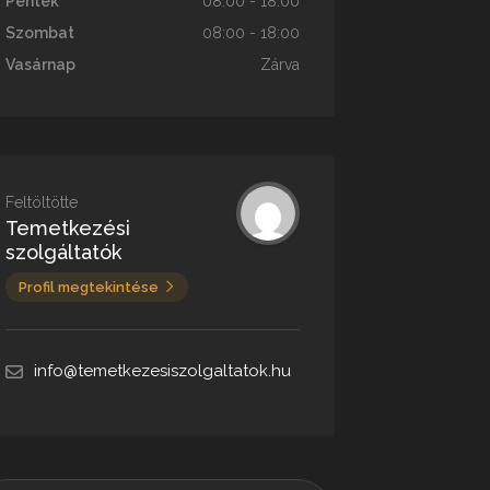
Péntek
08:00 - 18:00
Szombat
08:00 - 18:00
Vasárnap
Zárva
Feltöltötte
Temetkezési
szolgáltatók
Profil megtekintése
info@temetkezesiszolgaltatok.hu