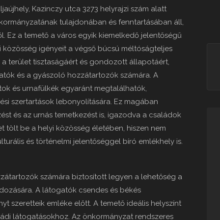
jaújhely, Kazinczy utca 3273 helyrajzi szám alatt
 Önkormányzatának tulajdonában és fenntartásában áll,
. Ez a temető a város egyik kiemelkedő jelentőségű
yi közösség igényeit a végső búcsú méltóságteljes
 terület tisztaságáért és gondozott állapotáért,
gatók és a gyászoló hozzátartozók számára. A
oltok és urnafülkék egyaránt megtalálhatók,
ési szertartások lebonyolítására. Ez magában
st és az urnás temetkezést is, igazodva a családok
t tölt be a helyi közösség életében, hiszen nem
rális és történelmi jelentőséggel bíró emlékhely is.
ozzátartozók számára biztosított legyen a lehetőség a
dozására. A látogatók csendes és békés
yt szeretteik emléke előtt. A temető ideális helyszínt
aládi látogatásokhoz. Az önkormányzat rendszeres