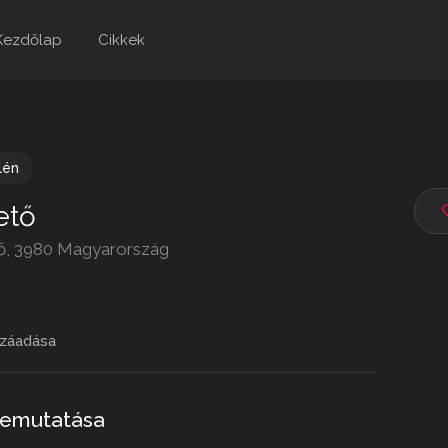
Kezdőlap
Cikkek
lén
ető
ető, 3980 Magyarország
záadása
bemutatása