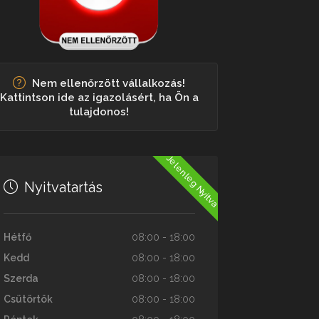
Nem ellenőrzött vállalkozás!
Kattintson ide az igazolásért, ha Ön a
tulajdonos!
Jelenleg Nyitva
Nyitvatartás
Hétfő
08:00 - 18:00
Kedd
08:00 - 18:00
Szerda
08:00 - 18:00
Csütörtök
08:00 - 18:00