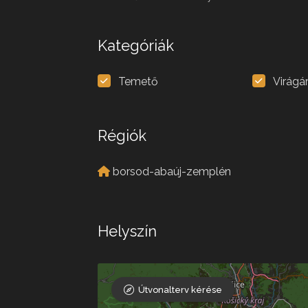
Kategóriák
Temető
Virágá
Régiók
borsod-abaúj-zemplén
Helyszín
Útvonalterv kérése