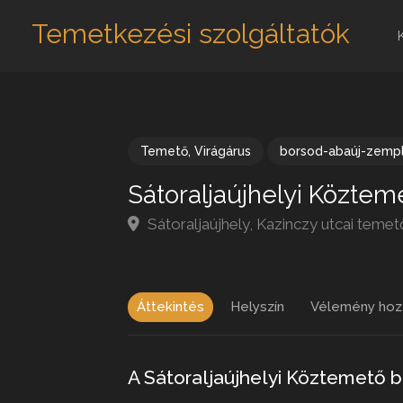
Temetkezési szolgáltatók
Temető
,
Virágárus
borsod-abaúj-zemp
Sátoraljaújhelyi Köztem
Sátoraljaújhely, Kazinczy utcai tem
Áttekintés
Helyszín
Vélemény hoz
A Sátoraljaújhelyi Köztemető 