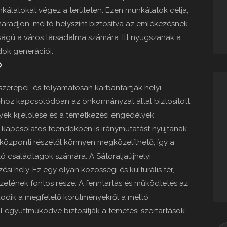
unkálatokat végez a területen. Ezen munkálatok célja,
aradjon, méltó helyszínt biztosítva az emlékezésnek.
ságú a város társadalma számára. Itt nyugszanak a
dok generációi.
p
erepel, és folyamatosan karbantartják helyi
höz kapcsolódóan az önkormányzat által biztosított
lyek kijelölése és a temetkezési engedélyek
l kapcsolatos teendőkben is iránymutatást nyújtanak
 központi részétől könnyen megközelíthető, így a
ó családtagok számára. A Sátoraljaújhelyi
 hely. Ez egy olyan közösségi és kulturális tér,
zetének fontos része. A fenntartás és működtetés az
odik a megfelelő körülményekről a méltó
 együttműködve biztosítják a temetési szertartások