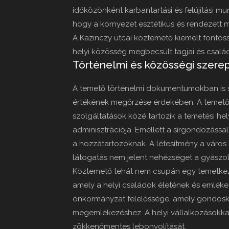
időközönként karbantartási és felújítási m
hogy a környezet esztétikus és rendezett m
A Kazinczy utcai köztemető kiemelt fontos
helyi közösség megbecsült tagjai és csalá
Történelmi és közösségi szere
A temető történelmi dokumentumokban is sz
értékének megőrzése érdekében. A temető
szolgáltatások közé tartozik a temetési he
adminisztrációja. Emellett a sírgondozássa
a hozzátartozóknak. A létesítmény a város
látogatás nem jelent nehézséget a gyászol
Köztemető tehát nem csupán egy temetkezési
amely a helyi családok életének és emléke
önkormányzat felelőssége, amely gondosk
megemlékezéshez. A helyi vállalkozásokkal
zökkenőmentes lebonyolítását.