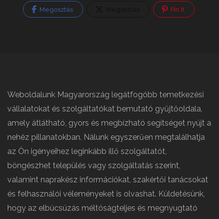
Megosztás
Megosztás
Pin It
Weboldalunk Magyarország legátfogóbb temetkezési
vállalatokat és szolgáltatókat bemutató gyűjtőoldala,
amely átlátható, gyors és megbízható segítséget nyújt a
nehéz pillanatokban. Nálunk egyszerűen megtalálhatja
az Ön igényeihez leginkább illő szolgáltatót,
böngészhet település vagy szolgáltatás szerint,
valamint naprakész információkat, szakértői tanácsokat
és felhasználói véleményeket is olvashat. Küldetésünk,
hogy az elbúcsúzás méltóságteljes és megnyugtató