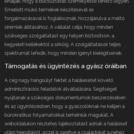
kínálják, hogy a búcsúztatás személyessé tehető legyen.
Emellett műkő termékek készítésével és
forgalmazásával is foglalkoznak, hozzájárulva a méltó
síremlék állításához. A vállalat célja, hogy minden
szükséges szolgáltatást egy helyen biztosítson, a
kegyeleti kellékektől a sírkőig. A szolgáltatások teljes
spektrumát lefedik, hogy minden igényt kielégítsenek.
Támogatás és ügyintézés a gyász óráiban
A cég nagy hangsúlyt fektet a halálesetet követő
adminisztrációs feladatok átvállalására. Segítséget
nyújtanak a szükséges dokumentumok beszerzésében
és az ügyintézésben, hogy a gyászolóknak ne kelljen a
bürokratikus folyamatokkal terhelniük magukat. A
weboldalukon részletes tájékoztatást adnak a haláleset
utáni teendőkről, ezzel is segítve a családokat a nehéz