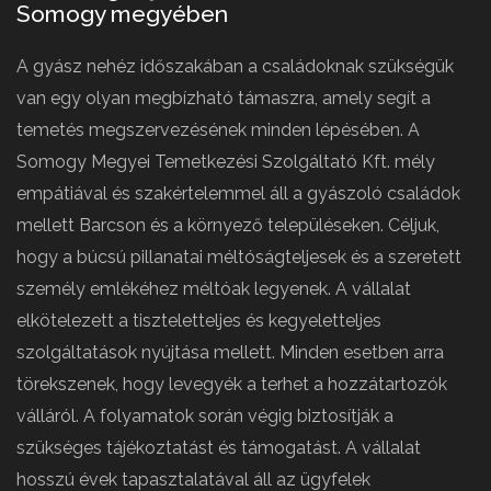
Somogy megyében
A gyász nehéz időszakában a családoknak szükségük
van egy olyan megbízható támaszra, amely segít a
temetés megszervezésének minden lépésében. A
Somogy Megyei Temetkezési Szolgáltató Kft. mély
empátiával és szakértelemmel áll a gyászoló családok
mellett Barcson és a környező településeken. Céljuk,
hogy a búcsú pillanatai méltóságteljesek és a szeretett
személy emlékéhez méltóak legyenek. A vállalat
elkötelezett a tiszteletteljes és kegyeletteljes
szolgáltatások nyújtása mellett. Minden esetben arra
törekszenek, hogy levegyék a terhet a hozzátartozók
válláról. A folyamatok során végig biztosítják a
szükséges tájékoztatást és támogatást. A vállalat
hosszú évek tapasztalatával áll az ügyfelek