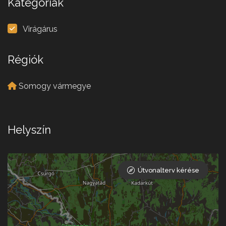
Kategóriák
Virágárus
Régiók
Somogy vármegye
Helyszín
Útvonalterv kérése