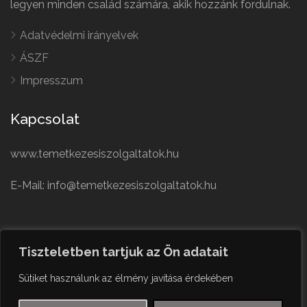
legyen minden család számára, akik hozzánk fordulnak.
Adatvédelmi irányelvek
ÁSZF
Impresszum
Kapcsolat
www.temetkezesiszolgaltatok.hu
E-Mail: info@temetkezesiszolgaltatok.hu
French
Polish
Tiszteletben tartjuk az Ön adatait
German
© Minden jog fenntartva
Sütiket használunk az élmény javítása érdekében
Czech
English