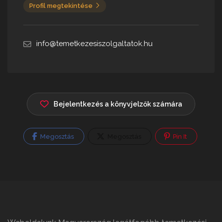
Profil megtekintése
info@temetkezesiszolgaltatok.hu
Bejelentkezés a könyvjelzők számára
Megosztás
Megosztás
Pin It