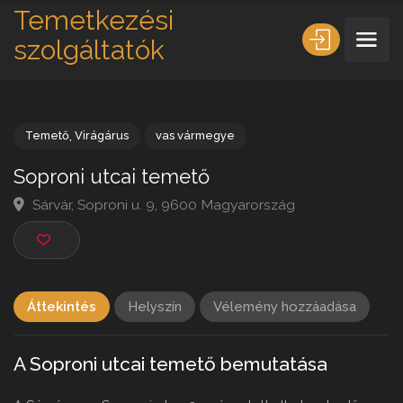
Temetkezési
szolgáltatók
Temető
,
Virágárus
vas vármegye
Soproni utcai temető
Sárvár, Soproni u. 9, 9600 Magyarország
Áttekintés
Helyszín
Vélemény hozzáadása
A Soproni utcai temető bemutatása