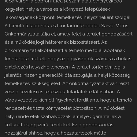
A Sárváron, a Soproni utca 9. szám alatt elhelyezkedő
kegyeleti hely a város és a környező települések
lakosságának központi temetkezési helyszíneként szolgál.
A temető tulajdonosi és fenntartói feladatait Sárvár Város
Önkormányzata látja el, amely felel a terület gondozásáért
és a működés jogi hátterének biztosításáért. Az
önkormányzat elkötelezett a temető méltó állapotának
fenntartása mellett, hogy az a gyászolók számára a békés
emlékezés helyszíne lehessen. A terület történelmileg is
jelentős, hiszen generációk óta szolgálja a helyi közösség
temetkezési szükségleteit. Az önkormányzat aktívan részt
vesz a kezelési és fejlesztési feladatok ellátásában. A
város vezetése kiemelt figyelmet fordít arra, hogy a temető
rendezett és tiszta környezetet biztosítson. A működést
helyi rendeletek szabályozzák, amelyek garantálják a
kulturált és jogszerű kereteket. Ez a gondoskodás
hozzájárul ahhoz, hogy a hozzátartozók méltó