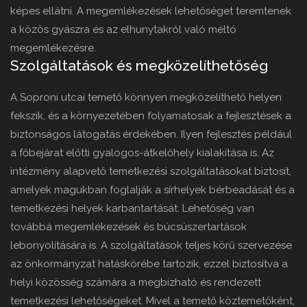
képes ellátni. A megemlékezések lehetőséget teremtenek
a közös gyászra és az elhunytakról való méltó
megemlékezésre.
Szolgáltatások és megközelíthetőség
A Soproni utcai temető könnyen megközelíthető helyen
fekszik, és a környezetében folyamatosak a fejlesztések a
biztonságos látogatás érdekében. Ilyen fejlesztés például
a főbejárat előtti gyalogos-átkelőhely kialakítása is. Az
intézmény alapvető temetkezési szolgáltatásokat biztosít,
amelyek magukban foglalják a sírhelyek bérbeadását és a
temetkezési helyek karbantartását. Lehetőség van
továbbá megemlékezések és búcsúszertartások
lebonyolítására is. A szolgáltatások teljes körű szervezése
az önkormányzat hatáskörébe tartozik, ezzel biztosítva a
helyi közösség számára a megbízható és rendezett
temetkezési lehetőségeket. Mivel a temető köztemetőként,