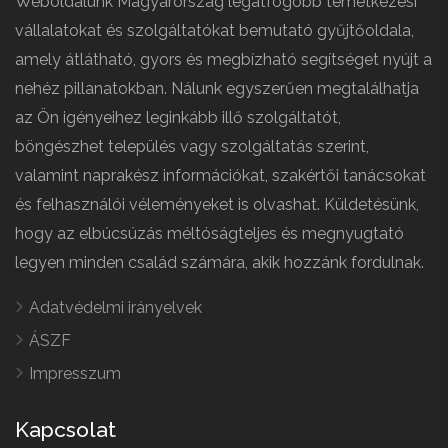
Weboldalunk Magyarország legátfogóbb temetkezési
vállalatokat és szolgáltatókat bemutató gyűjtőoldala,
amely átlátható, gyors és megbízható segítséget nyújt a
nehéz pillanatokban. Nálunk egyszerűen megtalálhatja
az Ön igényeihez leginkább illő szolgáltatót,
böngészhet település vagy szolgáltatás szerint,
valamint naprakész információkat, szakértői tanácsokat
és felhasználói véleményeket is olvashat. Küldetésünk,
hogy az elbúcsúzás méltóságteljes és megnyugtató
legyen minden család számára, akik hozzánk fordulnak.
Adatvédelmi irányelvek
ÁSZF
Impresszum
Kapcsolat