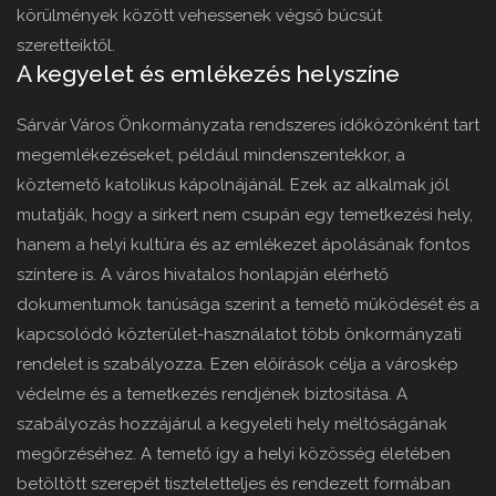
körülmények között vehessenek végső búcsút
szeretteiktől.
A kegyelet és emlékezés helyszíne
Sárvár Város Önkormányzata rendszeres időközönként tart
megemlékezéseket, például mindenszentekkor, a
köztemető katolikus kápolnájánál. Ezek az alkalmak jól
mutatják, hogy a sírkert nem csupán egy temetkezési hely,
hanem a helyi kultúra és az emlékezet ápolásának fontos
színtere is. A város hivatalos honlapján elérhető
dokumentumok tanúsága szerint a temető működését és a
kapcsolódó közterület-használatot több önkormányzati
rendelet is szabályozza. Ezen előírások célja a városkép
védelme és a temetkezés rendjének biztosítása. A
szabályozás hozzájárul a kegyeleti hely méltóságának
megőrzéséhez. A temető így a helyi közösség életében
betöltött szerepét tiszteletteljes és rendezett formában