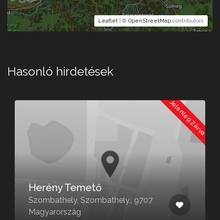
Leaflet
| ©
OpenStreetMap
contributors
Hasonló hirdetések
a
Jelenleg Zárva
Herény Temető
Szombathely, Szombathely,, 9707
Magyarország