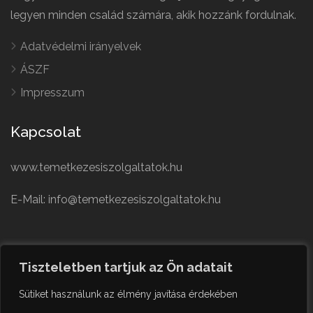
legyen minden család számára, akik hozzánk fordulnak.
Adatvédelmi irányelvek
ÁSZF
Impresszum
Kapcsolat
www.temetkezesiszolgaltatok.hu
E-Mail: info@temetkezesiszolgaltatok.hu
French
Polish
Tiszteletben tartjuk az Ön adatait
German
© Minden jog fenntartva
Sütiket használunk az élmény javítása érdekében
Czech