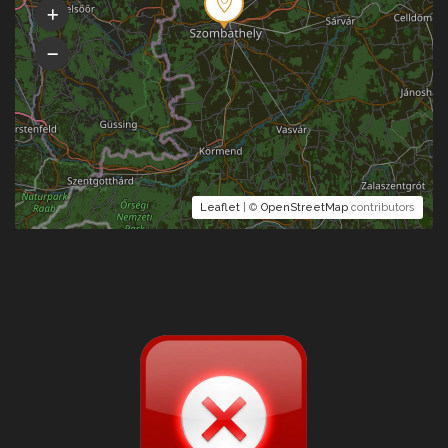
Leaflet
| ©
OpenStreetMap
contributors