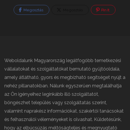
Megosztás
Megosztás
Pin It
Weboldalunk Magyarország legátfogóbb temetkezési
vállalatokat és szolgáltatókat bemutató gyűjtőoldala,
amely átlátható, gyors és megbízható segítséget nyújt a
nehéz pillanatokban. Nálunk egyszerűen megtalálhatja
az Ön igényeihez leginkább illő szolgáltatót,
böngészhet település vagy szolgáltatás szerint,
valamint naprakész információkat, szakértői tanácsokat
és felhasználói véleményeket is olvashat. Küldetésünk,
hogy az elbúcsúzás méltóságteljes és megnyugtató