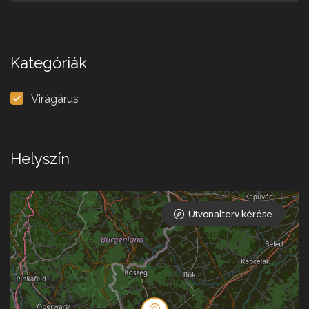
Kategóriák
Virágárus
Helyszín
Útvonalterv kérése