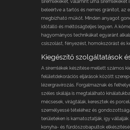
síremlékeket, valamint urna síremlékeket 
beleértve a tartós és nemes gránitot, az
megbízható műkőt. Minden anyagot gondo
időtálló és méltóságteljes legyen. A kő
hagyományos technikákat egyaránt alka
csiszolást, fényezést, homokszórást és ké
Kiegészítő szolgáltatások 
A síremlékek készítése mellett számos kie
felületdekorációs eljárások között szerepe
lézergravírozás. Forgalmaznak és felhelye
széles skálája is megtalálható kínálatukb
mécsesek, virágtálak, keresztek és porcel
személyessé tételéhez és gondozottság
területeken is kamatoztatják, így vállaljá
konyha- és fürdőszobapultok elkészítését 