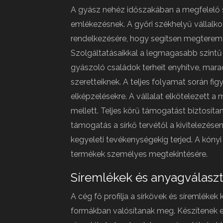
A gyász nehéz időszakában a megfelelő 
emlékezésnek. A győri székhelyű vállalko
rendelkezésére, hogy segítsen megteremten
Szolgáltatásaikkal a legmagasabb szintű t
gyászoló családok terheit enyhítve, mara
szeretteiknek. A teljes folyamat során fi
elképzelésekre. A vállalat elkötelezett 
mellett. Teljes körű támogatást biztosíta
támogatás a sírkő tervétől a kivitelezés
kegyeleti tevékenységekig terjed. A kónyi 
termékek személyes megtekintésére.
Síremlékek és anyagválasz
A cég fő profilja a sírkövek és síremlék
formákban valósítanak meg. Készítenek 