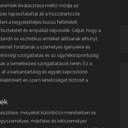
síremlék kiválasztása méltó módja az
zás tapasztalattal áll a hozzátartozók
i a kegyeletteljes búcsú feltételeit.
iszteletet és empátiát képviselik. Céljuk, hogy a
dandó és esztétikus emléket állítsanak elhunyt
gyelmet fordítanak a személyes igényekre és
a minőségi szolgáltatás és az ügyfélközpontúság
nak a temetkezési szolgáltatások terén. Ez a
en át a karbantartásig és egyéb kapcsolódó
kiállítókert és üzem lehetőséget biztosít a
ték
ek készítése, melyeket különböző méretekben és
egyszemélyes, másfeles és kétszemélyes