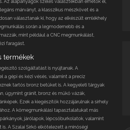
is. Az alapanyagok széles választékban érhetők el,
 elegáns márványt, a klasszikus mészkövet és a
san választanak ki, hogy az elkészült emlékhely
megmunkálás során a legmodernebb és a
lmazzák, mint például a CNC megmunkálást,
zi faragást.
és termékek
gészítő szolgáltatást is nyújtanak. A
l a gépi és kézi vésés, valamint a precíz
znek tartós bronz betűket is. A kegyeleti tárgyak
an, úgymint gránit, bronz és műkő vázák,
ánképek. Ezek a kiegészítők hozzájárulnak a sírhely
ához. A kőmegmunkálási tapasztalatukat más
k párkányok, járólapok, lépcsőburkolatok, valamint
is. A Szalai Sírkő elkötelezett a minőségi