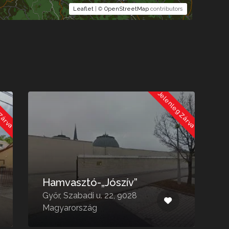
Leaflet
| ©
OpenStreetMap
contributors
 Zárva
Jelenleg Zárva
K
Hamvasztó-„Jószív”
Győr, Szabadi u. 22, 9028
C
Magyarország
9