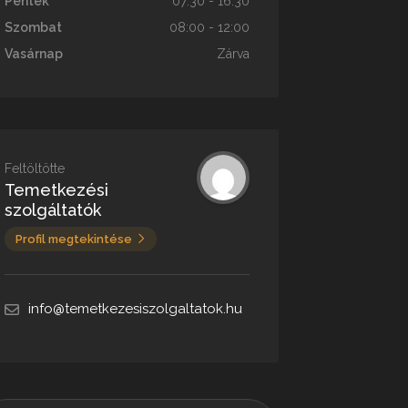
Péntek
07:30 - 16:30
Szombat
08:00 - 12:00
Vasárnap
Zárva
Feltöltötte
Temetkezési
szolgáltatók
Profil megtekintése
info@temetkezesiszolgaltatok.hu