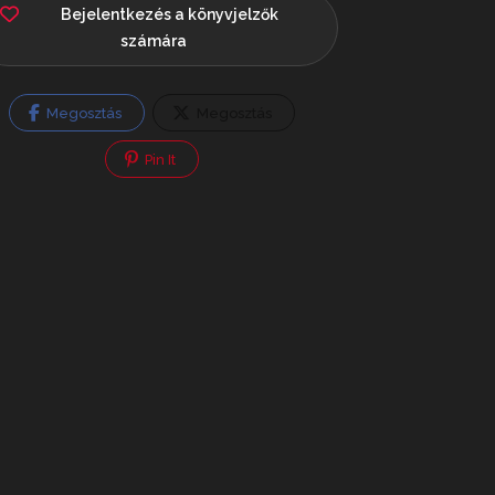
Bejelentkezés a könyvjelzők
számára
Megosztás
Megosztás
Pin It