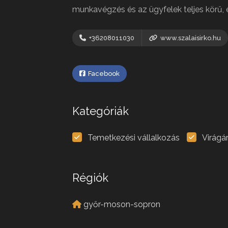
munkavégzés és az ügyfelek teljes körű, 
+36208011030
www.szalaisirko.hu
Facebook
Kategóriák
Temetkezési vállalkozás
Virágá
Régiók
győr-moson-sopron