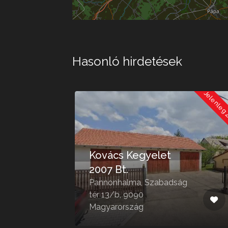
Hasonló hirdetések
Jelenleg Zárva
Jelenleg
Kovács Kegyelet
2007 Bt.
Pannonhalma, Szabadság
tér 13/b, 9090
Magyarország