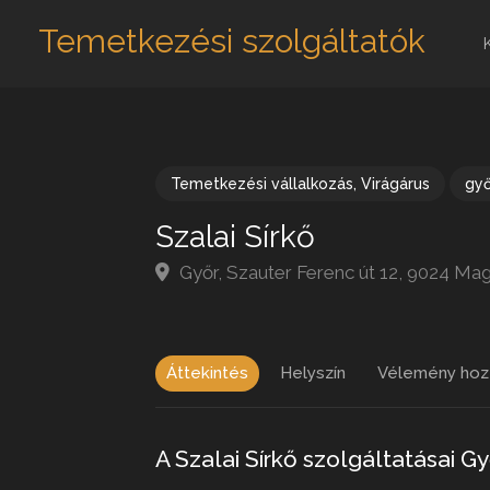
Temetkezési szolgáltatók
Temetkezési vállalkozás
,
Virágárus
gy
Szalai Sírkő
Győr, Szauter Ferenc út 12, 9024 Ma
Áttekintés
Helyszín
Vélemény hoz
A Szalai Sírkő szolgáltatásai 