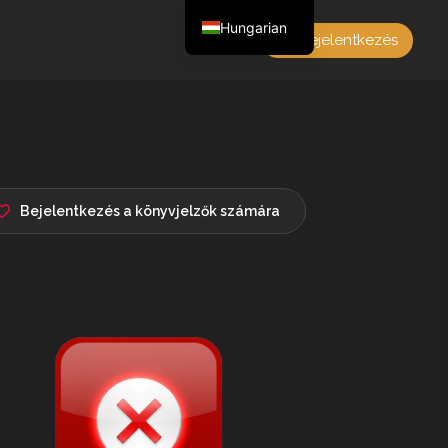
Hungarian
Bejelentkezés
English
Czech
German
Polish
French
Bejelentkezés a könyvjelzők számára