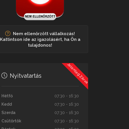
Nem ellenőrzött vállalkozás!
Kattintson ide az igazolásért, ha Ön a
tulajdonos!
Jelenleg Zárva
Nyitvatartás
Hétfő
07:30 - 16:30
Kedd
07:30 - 16:30
Szerda
07:30 - 16:30
Csütörtök
07:30 - 16:30