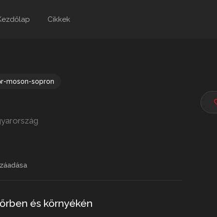
Kezdőlap
Cikkek
őr-moson-sopron
gyarország
záadása
Győrben és környékén