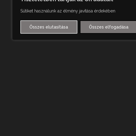
Sütiket használunk az élmény javítása érdekében
Összes elutasítása
Összes elfogadása