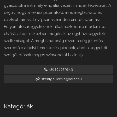
gyászolók iránti mély empátia vezérli minden lépésüket. A
céljuk, hogy a nehéz pillanatokban is megbízható és
diszkrét támaszt nyújtsanak minden érintett számára.
Folyamatosan igyekeznek alkalmazkodni a modern kor
elvárásaihoz, miközben megőrzik az egyházi kegyeleti
szellemiséget. A megbízhatóság révén a cég jelentős
szereplője a helyi temetkezési piacnak, ahol a kegyeleti
szolgáltatások magas színvonalát biztosítja.
+36208079249
szentgellertkegyelet.hu
Kategóriák