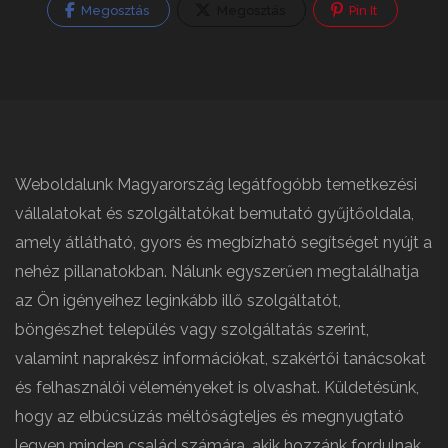
Megosztás
Megosztás
Pin It
Weboldalunk Magyarország legátfogóbb temetkezési
vállalatokat és szolgáltatókat bemutató gyűjtőoldala,
amely átlátható, gyors és megbízható segítséget nyújt a
nehéz pillanatokban. Nálunk egyszerűen megtalálhatja
az Ön igényeihez leginkább illő szolgáltatót,
böngészhet település vagy szolgáltatás szerint,
valamint naprakész információkat, szakértői tanácsokat
és felhasználói véleményeket is olvashat. Küldetésünk,
hogy az elbúcsúzás méltóságteljes és megnyugtató
legyen minden család számára, akik hozzánk fordulnak.