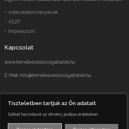
Adatvédelmi irányelvek
ÁSZF
Impresszum
Kapcsolat
www.temetkezesiszolgaltatok.hu
E-Mail: info@temetkezesiszolgaltatok.hu
French
Polish
Tiszteletben tartjuk az Ön adatait
German
© Minden jog fenntartva
Sütiket használunk az élmény javítása érdekében
Czech
English