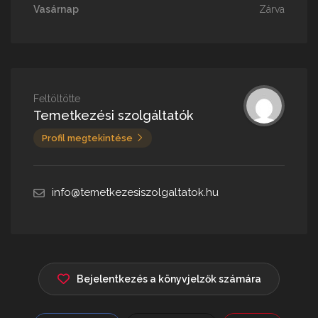
Vasárnap
Zárva
Feltöltötte
Temetkezési szolgáltatók
Profil megtekintése
info@temetkezesiszolgaltatok.hu
Bejelentkezés a könyvjelzők számára