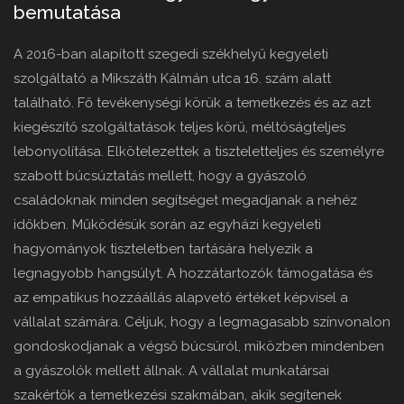
bemutatása
A 2016-ban alapított szegedi székhelyű kegyeleti
szolgáltató a Mikszáth Kálmán utca 16. szám alatt
található. Fő tevékenységi körük a temetkezés és az azt
kiegészítő szolgáltatások teljes körű, méltóságteljes
lebonyolítása. Elkötelezettek a tiszteletteljes és személyre
szabott búcsúztatás mellett, hogy a gyászoló
családoknak minden segítséget megadjanak a nehéz
időkben. Működésük során az egyházi kegyeleti
hagyományok tiszteletben tartására helyezik a
legnagyobb hangsúlyt. A hozzátartozók támogatása és
az empatikus hozzáállás alapvető értéket képvisel a
vállalat számára. Céljuk, hogy a legmagasabb színvonalon
gondoskodjanak a végső búcsúról, miközben mindenben
a gyászolók mellett állnak. A vállalat munkatársai
szakértők a temetkezési szakmában, akik segítenek