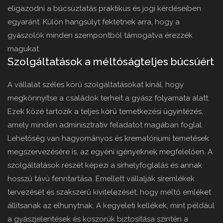
eligazodni a búcsúztatás praktikus és jogi kérdéseiben
egyaránt. Külön hangsúlyt fektetnek arra, hogy a
gyászolók minden szempontból támogatva érezzék
magukat.
Szolgáltatások a méltóságteljes búcsúért
A vállalat széles körű szolgáltatásokat kínál, hogy
megkönnyítse a családok terheit a gyász folyamata alatt.
Ezek közé tartozik a teljes körű temetkezési ügyintézés,
amely minden adminisztratív feladatot magában foglal.
Lehetőség van hagyományos és krematóriumi temetések
megszervezésére is, az egyéni igényeknek megfelelően. A
szolgáltatások részét képezi a sírhelyfoglalás és annak
hosszú távú fenntartása. Emellett vállalják síremlékek
tervezését és szakszerű kivitelezését, hogy méltó emléket
állítsanak az elhunytnak. A kegyeleti kellékek, mint például
a gyászjelentések és koszorúk biztosítása szintén a