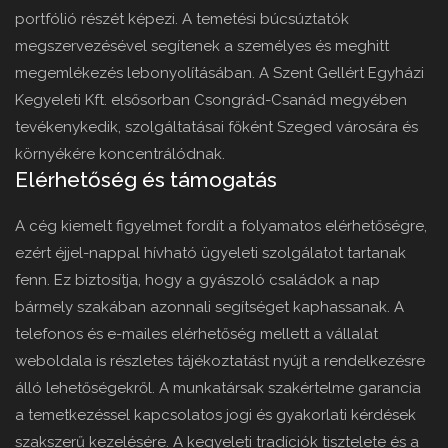
portfólió részét képezi. A temetési búcsúztatók
megszervezésével segítenek a személyes és meghitt
megemlékezés lebonyolításában. A Szent Gellért Egyházi
Kegyeleti Kft. elsősorban Csongrád-Csanád megyében
tevékenykedik, szolgáltatásai főként Szeged városára és
környékére koncentrálódnak.
Elérhetőség és támogatás
A cég kiemelt figyelmet fordít a folyamatos elérhetőségre,
ezért éjjel-nappal hívható ügyeleti szolgálatot tartanak
fenn. Ez biztosítja, hogy a gyászoló családok a nap
bármely szakában azonnali segítséget kaphassanak. A
telefonos és e-mailes elérhetőség mellett a vállalat
weboldala is részletes tájékoztatást nyújt a rendelkezésre
álló lehetőségekről. A munkatársak szakértelme garancia
a temetkezéssel kapcsolatos jogi és gyakorlati kérdések
szakszerű kezelésére. A kegyeleti tradíciók tisztelete és a