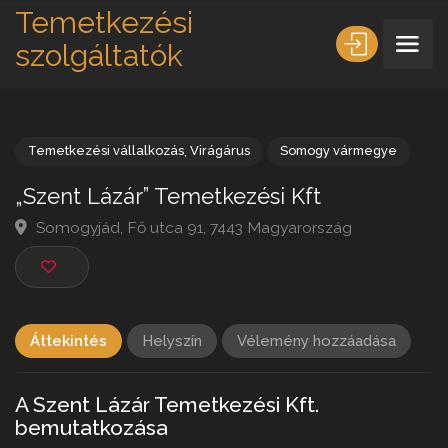
Temetkezési
szolgáltatók
Temetkezési vállalkozás
,
Virágárus
Somogy vármegye
„Szent Lázár” Temetkezési Kft
Somogyjád, Fő utca 91, 7443 Magyarország
Áttekintés
Helyszín
Vélemény hozzáadása
A Szent Lázár Temetkezési Kft.
bemutatkozása