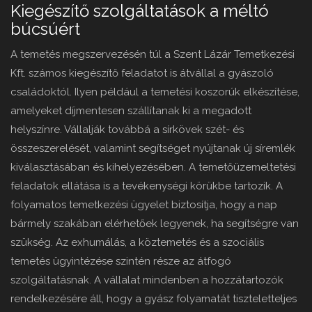
Kiegészítő szolgáltatások a méltó
búcsúért
A temetés megszervezésén túl a Szent Lázár Temetkezési
Kft. számos kiegészítő feladatot is átvállal a gyászoló
családoktól. Ilyen például a temetési koszorúk elkészítése,
amelyeket díjmentesen szállítanak ki a megadott
helyszínre. Vállalják továbbá a sírkövek szét- és
összeszerelését, valamint segítséget nyújtanak új síremlék
kiválasztásában és kihelyezésében. A temetőüzemeltetési
feladatok ellátása is a tevékenységi körükbe tartozik. A
folyamatos temetkezési ügyelet biztosítja, hogy a nap
bármely szakában elérhetőek legyenek, ha segítségre van
szükség. Az exhumálás, a köztemetés és a szociális
temetés ügyintézése szintén része az átfogó
szolgáltatásnak. A vállalat mindenben a hozzátartozók
rendelkezésére áll, hogy a gyász folyamatát tiszteletteljes