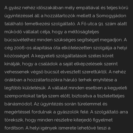
A gyász nehéz időszakában mély empátiával és teljes körű
ügyintézéssel áll a hozzátartozók mellett a Somogyjádon
található temetkezési szolgáltató. A Fő utca 91. szám alatt
működő vállalat célja, hogy a méltóságteljes
búcsúvételhez minden szükséges segítséget megadjon. A
cég 2006-os alapítása óta elkötelezetten szolgálja a helyi
közösséget. A kegyeleti szolgáltatások széles körét
kínálják, hogy a családok a saját elképzeléseik szerint
vehessenek végső búcsút elvesztett szerettüktől. A nehéz
órákban a hozzátartozókra háruló terhek enyhítése a
legfőbb küldetésük. A vállalat minden esetben a kegyeleti
szempontokat tartja szem előtt, biztosítva a tiszteletteljes
bánásmódot. Az ügyintézés során türelemmel és
megértéssel fordulnak a gyászolók felé. A szolgáltató arra
törekszik, hogy minden részletre kiterjedő figyelmet
fordítson. A helyi igények ismerete lehetővé teszi a