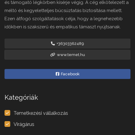
és támogató légkörben kísérje végig. A cég elkötelezett a
méltó és kegyeletteljes búcsúztatás biztosítása mellett.
Ezen átfogó szolgáltatások célja, hogy a legnehezebb
időkben is szakszerű és empatikus támaszt nyújtsanak.
+36303362489
www.temet.hu
Facebook
Kategóriák
Temetkezési vállalkozás
Virágárus