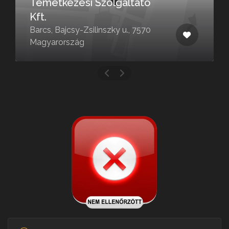
etkezési Szolgáltató
Szalai 
s, Bajcsy-Zsilinszky u., 7570
Nagyatád
yarország
Magyaro