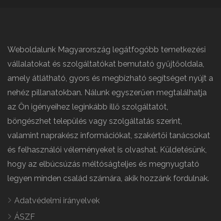
Weboldalunk Magyarország legátfogóbb temetkezési
vállalatokat és szolgáltatókat bemutató gyűjtőoldala,
amely átlátható, gyors és megbízható segítséget nyújt a
nehéz pillanatokban. Nálunk egyszerűen megtalálhatja
az Ön igényeihez leginkább illő szolgáltatót,
böngészhet település vagy szolgáltatás szerint,
valamint naprakész információkat, szakértői tanácsokat
és felhasználói véleményeket is olvashat. Küldetésünk,
hogy az elbúcsúzás méltóságteljes és megnyugtató
legyen minden család számára, akik hozzánk fordulnak.
Adatvédelmi irányelvek
ÁSZF