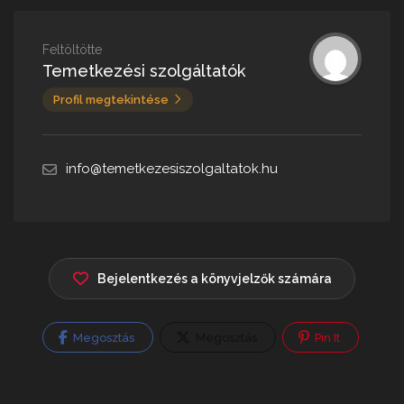
Feltöltötte
Temetkezési szolgáltatók
Profil megtekintése
info@temetkezesiszolgaltatok.hu
Bejelentkezés a könyvjelzők számára
Megosztás
Megosztás
Pin It