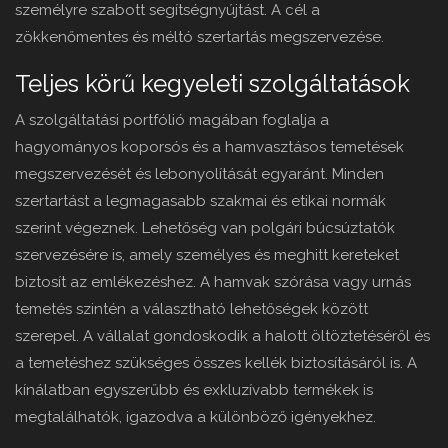
személyre szabott segítségnyújtást. A cél a
zökkenőmentes és méltó szertartás megszervezése.
Teljes körű kegyeleti szolgáltatások
A szolgáltatási portfólió magában foglalja a
hagyományos koporsós és a hamvasztásos temetések
megszervezését és lebonyolítását egyaránt. Minden
szertartást a legmagasabb szakmai és etikai normák
szerint végeznek. Lehetőség van polgári búcsúztatók
szervezésére is, amely személyes és meghitt kereteket
biztosít az emlékezéshez. A hamvak szórása vagy urnás
temetés szintén a választható lehetőségek között
szerepel. A vállalat gondoskodik a halott öltöztetéséről és
a temetéshez szükséges összes kellék biztosításáról is. A
kínálatban egyszerűbb és exkluzívabb termékek is
megtalálhatók, igazodva a különböző igényekhez.