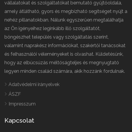
vállalatokat és szolgáltatókat bemutató gyűjtőoldala,
amely átlátható, gyors és megbízható segítséget nyújt a
nehéz pillanatokban. Nálunk egyszerűen megtalálhatja
az Ön igényeihez leginkább illő szolgáltatót,
böngészhet település vagy szolgáltatás szerint,
valamint naprakész információkat, szakértői tanácsokat
és felhasználói véleményeket is olvashat. Küldetésünk,
hogy az elbúcsúzás méltóságteljes és megnyugtató
legyen minden család számára, akik hozzánk fordulnak.
Adatvédelmi irányelvek
ÁSZF
Impresszum
Kapcsolat