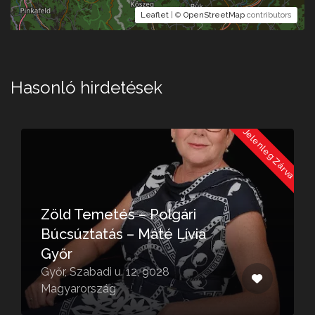
Leaflet
| ©
OpenStreetMap
contributors
Hasonló hirdetések
a
Jelenleg Zárva
Zöld Temetés – Polgári
Búcsúztatás – Máté Lívia
Győr
Győr, Szabadi u. 12, 9028
Magyarország