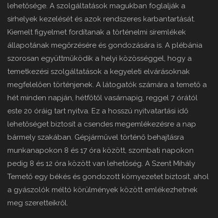
lehetősége. A szolgáltatások magukban foglalják a
sírhelyek kezelését és azok rendszeres karbantartását.
Kiemelt figyelmet fordítanak a történelmi síremlékek
állapotának megőrzésére és gondozására is. A plébánia
szorosan együttműködik a helyi közösséggel, hogy a
temetkezési szolgáltatások a kegyeleti elvárásoknak
megfelelően történjenek. A látogatók számára a temető a
hét minden napján, hétfőtől vasárnapig, reggel 7 órától
este 20 óráig tart nyitva. Ez a hosszú nyitvatartási idő
lehetőséget biztosít a csendes megemlékezésre a nap
bármely szakában. Gépjárművel történő behajtásra
munkanapokon 8 és 17 óra között, szombati napokon
pedig 8 és 12 óra között van lehetőség. A Szent Mihály
Temető egy békés és gondozott környezetet biztosít, ahol
a gyászolók méltó körülmények között emlékezhetnek
meg szeretteikről.