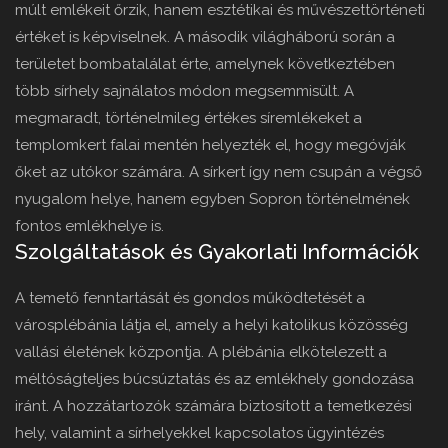
múlt emlékeit őrzik, hanem esztétikai és művészettörténeti
értéket is képviselnek. A második világháború során a
területet bombatalálat érte, amelynek következtében
több sírhely sajnálatos módon megsemmisült. A
megmaradt, történelmileg értékes síremlékeket a
templomkert falai mentén helyezték el, hogy megóvják
őket az utókor számára. A sírkert így nem csupán a végső
nyugalom helye, hanem egyben Sopron történelmének
fontos emlékhelye is.
Szolgáltatások és Gyakorlati Információk
A temető fenntartását és gondos működtetését a
városplébánia látja el, amely a helyi katolikus közösség
vallási életének központja. A plébánia elkötelezett a
méltóságteljes búcsúztatás és az emlékhely gondozása
iránt. A hozzátartozók számára biztosított a temetkezési
hely, valamint a sírhelyekkel kapcsolatos ügyintézés