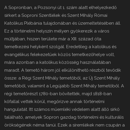
A Sopronban, a Pozsonyi út 1. szám alatt elhelyezkedő
sírkert a Soproni Szentlélek és Szent Mihály Római
Katolikus Plébánia tulajdonában és üzemeltetésében áll.
Ez a történelmi helyszín mélyen gyökerezik a város
múltjában, hiszen területe már a XIII. század óta
temetkezési helyként szolgál. Eredetileg a katolikus és
evangélikus felekezetűek közös temetkezőhelye volt,
mára azonban a katolikus közösség használatában
maradt. A temető három jól elkülöníthető részből tevődik
össze: a Régi Szent Mihály temetőből, az Új Szent Mihály
temetőből, valamint a Legújabb Szent Mihály temetőből. A
régi temetőrészt 1780-ban bővítették, majd 1818-ban
kőfallal vették körül, megőrizve annak történelmi
hangulatát. Itt számos műemléki védelem alatt álló sírkő
található, amelyek Sopron gazdag történelmi és kulturális
örökségének néma tanúi. Ezek a síremlékek nem csupán a