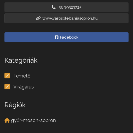
+3699323725
www.varosplebaniasopron.hu
Facebook
Kategóriák
Temető
Virágárus
Régiók
győr-moson-sopron