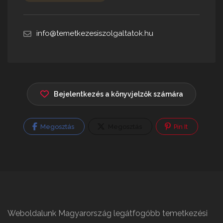
info@temetkezesiszolgaltatok.hu
Bejelentkezés a könyvjelzők számára
Megosztás
Megosztás
Pin It
Weboldalunk Magyarország legátfogóbb temetkezési