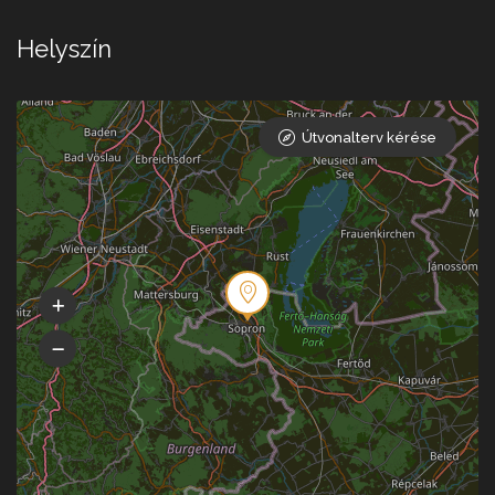
Helyszín
Útvonalterv kérése