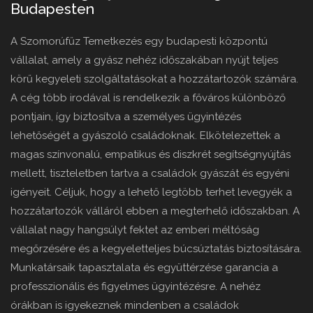
Budapesten
A Szomorúfűz Temetkezés egy budapesti központú
vállalat, amely a gyász nehéz időszakában nyújt teljes
körű kegyeleti szolgáltatásokat a hozzátartozók számára.
A cég több irodával is rendelkezik a főváros különböző
pontjain, így biztosítva a személyes ügyintézés
lehetőségét a gyászoló családoknak. Elkötelezettek a
magas színvonalú, empatikus és diszkrét segítségnyújtás
mellett, tiszteletben tartva a családok gyászát és egyéni
igényeit. Céljuk, hogy a lehető legtöbb terhet levegyék a
hozzátartozók válláról ebben a megterhelő időszakban. A
vállalat nagy hangsúlyt fektet az emberi méltóság
megőrzésére és a kegyeletteljes búcsúztatás biztosítására.
Munkatársaik tapasztalata és együttérzése garancia a
professzionális és figyelmes ügyintézésre. A nehéz
órákban is igyekeznek mindenben a családok