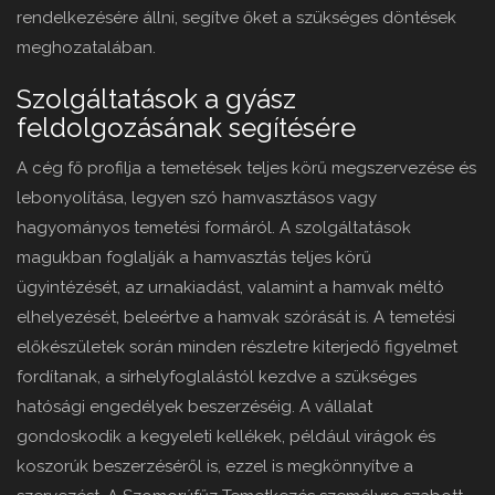
rendelkezésére állni, segítve őket a szükséges döntések
meghozatalában.
Szolgáltatások a gyász
feldolgozásának segítésére
A cég fő profilja a temetések teljes körű megszervezése és
lebonyolítása, legyen szó hamvasztásos vagy
hagyományos temetési formáról. A szolgáltatások
magukban foglalják a hamvasztás teljes körű
ügyintézését, az urnakiadást, valamint a hamvak méltó
elhelyezését, beleértve a hamvak szórását is. A temetési
előkészületek során minden részletre kiterjedő figyelmet
fordítanak, a sírhelyfoglalástól kezdve a szükséges
hatósági engedélyek beszerzéséig. A vállalat
gondoskodik a kegyeleti kellékek, például virágok és
koszorúk beszerzéséről is, ezzel is megkönnyítve a