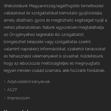
Weboldalunk Magyarország legátfogóbb temetkezési
vállalatokat és szolgáltatókat bemutató gyűjtőoldala,
amely átlátható, gyors és megbízható segítséget nyújt a
nehéz pillanatokban. Nálunk egyszerűen megtalálhatja
az Ön igényeihez leginkább illő szolgáltatót,
böngészhet település vagy szolgáltatás szerint,
valamint naprakész információkat, szakértői tanácsokat
és felhasználói véleményeket is olvashat. Küldetésünk,
hogy az elbúcsúzás méltóságteljes és megnyugtató
legyen minden család számára, akik hozzánk fordulnak.
Adatvédelmi irányelvek
ÁSZF
Impresszum