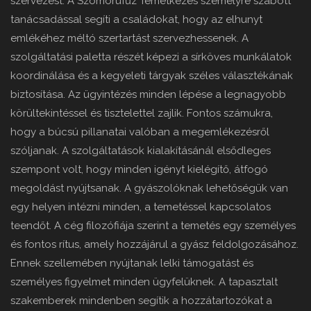
szervezést. A Szomorúfűz Temetkezés személyre szabott
tanácsadással segíti a családokat, hogy az elhunyt
emlékéhez méltó szertartást szervezhessenek. A
szolgáltatási paletta részét képezi a sírköves munkálatok
koordinálása és a kegyeleti tárgyak széles választékának
biztosítása. Az ügyintézés minden lépése a legnagyobb
körültekintéssel és tisztelettel zajlik. Fontos számukra,
hogy a búcsú pillanatai valóban a megemlékezésről
szóljanak. A szolgáltatások kialakításánál elsődleges
szempont volt, hogy minden igényt kielégítő, átfogó
megoldást nyújtsanak. A gyászolóknak lehetőségük van
egy helyen intézni minden, a temetéssel kapcsolatos
teendőt. A cég filozófiája szerint a temetés egy személyes
és fontos rítus, amely hozzájárul a gyász feldolgozásához.
Ennek szellemében nyújtanak lelki támogatást és
személyes figyelmet minden ügyfelüknek. A tapasztalt
szakemberek mindenben segítik a hozzátartozókat a