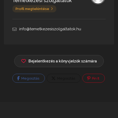
Temetkezési szolgáltatók
Profil megtekintése
info@temetkezesiszolgaltatok.hu
Bejelentkezés a könyvjelzők számára
Megosztás
Megosztás
Pin It