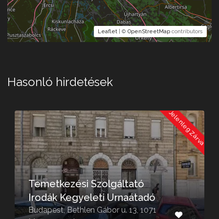
Leaflet
| ©
OpenStreetMap
contributors
Hasonló hirdetések
a
Jelenleg Zárva
Temetkezési Szolgáltató
Irodák Kegyeleti Urnaátadó
Budapest, Bethlen Gábor u. 13, 1071