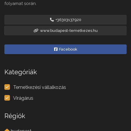
folyamat során.
+36303137920
www.budapest-temetkezes.hu
Facebook
Kategóriák
Temetkezési vállalkozás
Virágárus
Régiók