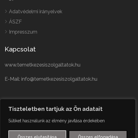
Adatvédelmi irányelvek
ÁSZF
Impresszum
Kapcsolat
www.temetkezesiszolgaltatok.hu
E-Mail: info@temetkezesiszolgaltatok.hu
French
Polish
Tiszteletben tartjuk az Ön adatait
German
© Minden jog fenntartva
Sütiket használunk az élmény javítása érdekében
Czech
English
Összes elutasítása
Összes elfogadása