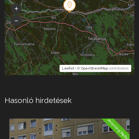
Leaflet
| ©
OpenStreetMap
contributors
Hasonló hirdetések
a
Jelenleg Nyitva