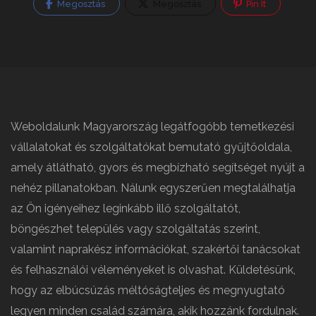
Megosztás
Megosztás
Pin It
Weboldalunk Magyarország legátfogóbb temetkezési
vállalatokat és szolgáltatókat bemutató gyűjtőoldala,
amely átlátható, gyors és megbízható segítséget nyújt a
nehéz pillanatokban. Nálunk egyszerűen megtalálhatja
az Ön igényeihez leginkább illő szolgáltatót,
böngészhet település vagy szolgáltatás szerint,
valamint naprakész információkat, szakértői tanácsokat
és felhasználói véleményeket is olvashat. Küldetésünk,
hogy az elbúcsúzás méltóságteljes és megnyugtató
legyen minden család számára, akik hozzánk fordulnak.