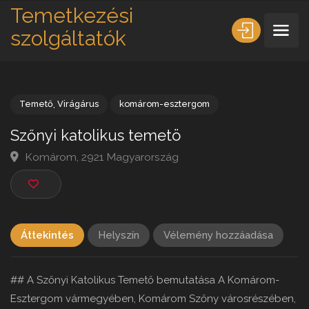
Temetkezési
szolgáltatók
Temető
,
Virágárus
komárom-esztergom
Szőnyi katolikus temetö
Komárom, 2921 Magyarország
Áttekintés
Helyszín
Vélemény hozzáadása
## A Szőnyi Katolikus Temető bemutatása A Komárom-
Esztergom vármegyében, Komárom Szőny városrészében,