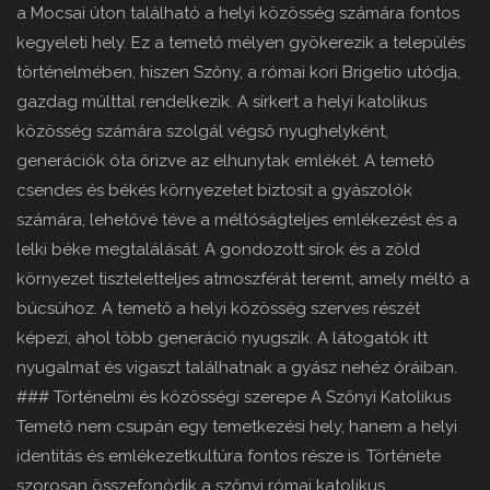
a Mocsai úton található a helyi közösség számára fontos
kegyeleti hely. Ez a temető mélyen gyökerezik a település
történelmében, hiszen Szőny, a római kori Brigetio utódja,
gazdag múlttal rendelkezik. A sírkert a helyi katolikus
közösség számára szolgál végső nyughelyként,
generációk óta őrizve az elhunytak emlékét. A temető
csendes és békés környezetet biztosít a gyászolók
számára, lehetővé téve a méltóságteljes emlékezést és a
lelki béke megtalálását. A gondozott sírok és a zöld
környezet tiszteletteljes atmoszférát teremt, amely méltó a
búcsúhoz. A temető a helyi közösség szerves részét
képezi, ahol több generáció nyugszik. A látogatók itt
nyugalmat és vigaszt találhatnak a gyász nehéz óráiban.
### Történelmi és közösségi szerepe A Szőnyi Katolikus
Temető nem csupán egy temetkezési hely, hanem a helyi
identitás és emlékezetkultúra fontos része is. Története
szorosan összefonódik a szőnyi római katolikus