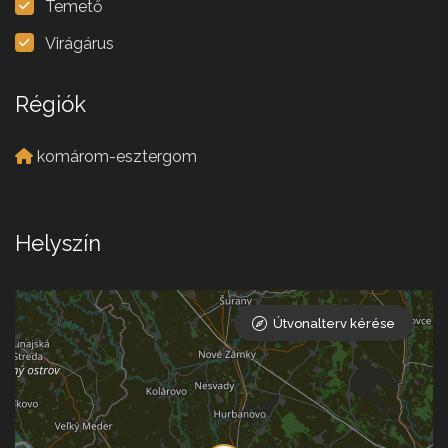
Temető
Virágárus
Régiók
komárom-esztergom
Helyszín
Útvonalterv kérése