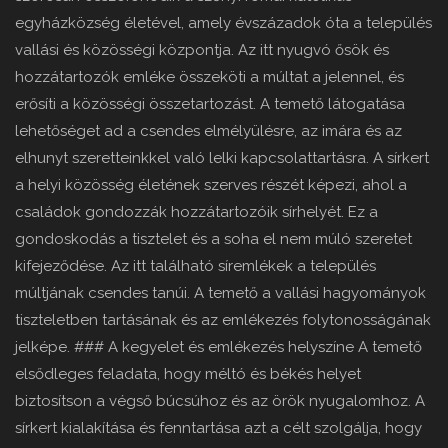
egyházközség életével, amely évszázadok óta a település
vallási és közösségi központja. Az itt nyugvó ősök és
hozzátartozók emléke összeköti a múltat a jelennel, és
erősíti a közösségi összetartozást. A temető látogatása
lehetőséget ad a csendes elmélyülésre, az imára és az
elhunyt szeretteinkkel való lelki kapcsolattartásra. A sírkert
a helyi közösség életének szerves részét képezi, ahol a
családok gondozzák hozzátartozóik sírhelyét. Ez a
gondoskodás a tisztelet és a soha el nem múló szeretet
kifejeződése. Az itt található síremlékek a település
múltjának csendes tanúi. A temető a vallási hagyományok
tiszteletben tartásának és az emlékezés folytonosságának
jelképe. ### A kegyelet és emlékezés helyszíne A temető
elsődleges feladata, hogy méltó és békés helyet
biztosítson a végső búcsúhoz és az örök nyugalomhoz. A
sírkert kialakítása és fenntartása azt a célt szolgálja, hogy