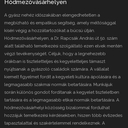
Hódmezővásárhelyen
A gyász nehéz időszakában elengedhetetlen a
megbízható és empatikus segítség, amely méltósággal
kíséri végig a hozzátartozókat a búcsú útján.
Hódmezővásárhelyen, a Dr. Rapcsák András út 50. szám
alatt található temetkezési szolgáltató ezen elvek mentén
végzi tevékenységét. Céljuk, hogy a legnehezebb
órákban is tiszteletteljes és kegyeletteljes támaszt
nyújtsanak a gyászoló családok számára. A vállalat
kiemelt figyelmet fordít a kegyeleti kultúra ápolására és a
legmagasabb szakmai normák betartására. Munkájuk
során különös gondot fordítanak a kegyelet tiszteletben
tartására és a legmagasabb etikai normák betartására. A
hódmezővásárhelyi közösség bizalommal fordulhat
hozzájuk temetkezési kérdésekben, hiszen több évtizedes
tapasztalattal és szakértelemmel rendelkeznek. A