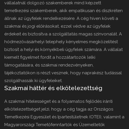
vállalatnál dolgozó szakemberek mind képzett
temetkezési szakemberek, akik empatikusan és diszkréten
állnak az ügyfelek rendelkezésére. A cég híven követi a
szakmai és jogi előírásokat, ezzel védve az ügyfelek
érdekeit és biztosítva a szolgáltatás magas színvonalát. A
hódmezővásárhelyi telephely kényelmes megközelítést
biztosít a helyi és környékbeli ügyfelek számára. A vállalat
kiemelt figyelmet fordít a hozzátartozók lelki
támogatására, és szakmai rendezvényeken,
tájékoztatókon is részt vesznek, hogy naprakész tudással
szolgálhassák ki ügyfeleiket.
Szakmai háttér és elkötelezettség
A szakmai hitelességet és a folyamatos fejlődés iránti
elkötelezettséget jelzi, hogy a cég tagja az Országos
Temetkezési Egyesület és Ipartestületnek (OTEI), valamint a
Magyarországi Temetőfenntartók és Üzemeltetők