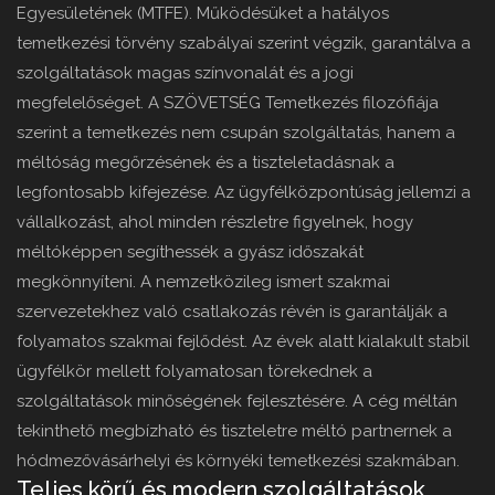
Egyesületének (MTFE). Működésüket a hatályos
temetkezési törvény szabályai szerint végzik, garantálva a
szolgáltatások magas színvonalát és a jogi
megfelelőséget. A SZÖVETSÉG Temetkezés filozófiája
szerint a temetkezés nem csupán szolgáltatás, hanem a
méltóság megőrzésének és a tiszteletadásnak a
legfontosabb kifejezése. Az ügyfélközpontúság jellemzi a
vállalkozást, ahol minden részletre figyelnek, hogy
méltóképpen segíthessék a gyász időszakát
megkönnyíteni. A nemzetközileg ismert szakmai
szervezetekhez való csatlakozás révén is garantálják a
folyamatos szakmai fejlődést. Az évek alatt kialakult stabil
ügyfélkör mellett folyamatosan törekednek a
szolgáltatások minőségének fejlesztésére. A cég méltán
tekinthető megbízható és tiszteletre méltó partnernek a
hódmezővásárhelyi és környéki temetkezési szakmában.
Teljes körű és modern szolgáltatások