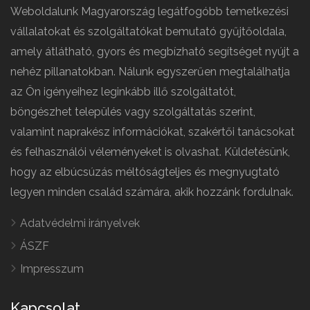
Weboldalunk Magyarország legátfogóbb temetkezési
vállalatokat és szolgáltatókat bemutató gyűjtőoldala,
amely átlátható, gyors és megbízható segítséget nyújt a
nehéz pillanatokban. Nálunk egyszerűen megtalálhatja
az Ön igényeihez leginkább illő szolgáltatót,
böngészhet település vagy szolgáltatás szerint,
valamint naprakész információkat, szakértői tanácsokat
és felhasználói véleményeket is olvashat. Küldetésünk,
hogy az elbúcsúzás méltóságteljes és megnyugtató
legyen minden család számára, akik hozzánk fordulnak.
Adatvédelmi irányelvek
ÁSZF
Impresszum
Kapcsolat