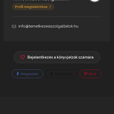
Profil megtekintése
info@temetkezesiszolgaltatok.hu
Bejelentkezés a könyvjelzők számára
Megosztás
Megosztás
Pin It