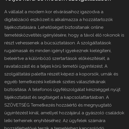
A vállalat a modern kor elvárásaihoz igazodva a
digitalizáció eszközeit is alkalmazza a hozzátartozók
tájékoztatására. Lehetőséget biztosítanak online
temetésközvetítés igénylésére, hogy a távol élő rokonok is
részt vehessenek a búcsúztatáson. A szolgáltatások
rugalmasak és minden igényt igyekeznek kielégíteni,
beleértve a különböző szertartások előkészítését, a
ravatalozást és a teljes körű temetői ügyintézést. A
szolgáltatási paletta részét képezi a koporsók, urnák és
egyéb temetkezési kellékek széles választékának
biztosítása. A telefonos ügyfélszolgálat készséggel nyújt
tájékoztatást és segítséget a kapcsolattartásban. A
SZÖVETSÉG Temetkezés hozzáértő és megnyugtató
ügyintézést kínál, amellyel hozzájárul a gyászoló családok
lelki terheinek enyhítéséhez. Az ügyfelek számára
hozzáférhetővé teszik a temetéshez kapcsolódó