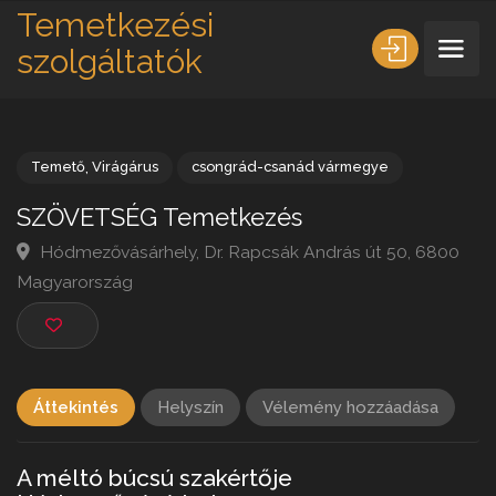
Temetkezési
szolgáltatók
Temető
,
Virágárus
csongrád-csanád vármegye
SZÖVETSÉG Temetkezés
Hódmezővásárhely, Dr. Rapcsák András út 50, 680
Magyarország
Áttekintés
Helyszín
Vélemény hozzáadása
A méltó búcsú szakértője