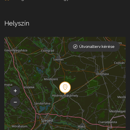
Helyszín
Útvonalterv kérése