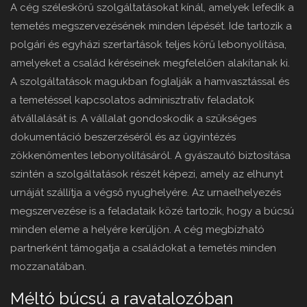
A cég széleskörű szolgáltatásokat kínál, amelyek lefedik a
temetés megszervezésének minden lépését. Ide tartozik a
polgári és egyházi szertartások teljes körű lebonyolítása,
amelyeket a család kéréseinek megfelelően alakítanak ki.
A szolgáltatások magukban foglalják a hamvasztással és
a temetéssel kapcsolatos adminisztratív feladatok
átvállalását is. A vállalat gondoskodik a szükséges
dokumentáció beszerzéséről és az ügyintézés
zökkenőmentes lebonyolításáról. A gyászautó biztosítása
szintén a szolgáltatások részét képezi, amely az elhunyt
urnáját szállítja a végső nyughelyére. Az urnaelhelyezés
megszervezése is a feladataik közé tartozik, hogy a búcsú
minden eleme a helyére kerüljön. A cég megbízható
partnerként támogatja a családokat a temetés minden
mozzanatában.
Méltó búcsú a ravatalozóban