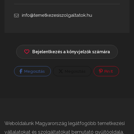
info@temetkezesiszolgaltatok.hu
Bejelentkezés a könyvjelzők számára
Megosztás
Megosztás
Pin It
Weboldalunk Magyarország legátfogóbb temetkezési
vállalatokat és szolgáltatókat bemutató gyűjtőoldala,