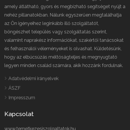
amely átlátható, gyors és megbízható segítséget nyújt a
nehéz pillanatokban. Nálunk egyszerűen megtalálhatja
az Ön igényeihez leginkább illő szolgáltatót,
böngészhet település vagy szolgáltatás szerint,
valamint naprakész információkat, szakértői tanácsokat
és felhasználói véleményeket is olvashat. Küldetésünk,
hogy az elbúcsúzás méltóságteljes és megnyugtató
legyen minden család számára, akik hozzánk fordulnak.
Adatvédelmi irányelvek
ÁSZF
Impresszum
Kapcsolat
www.temetkezesiszolgaltatok.hu