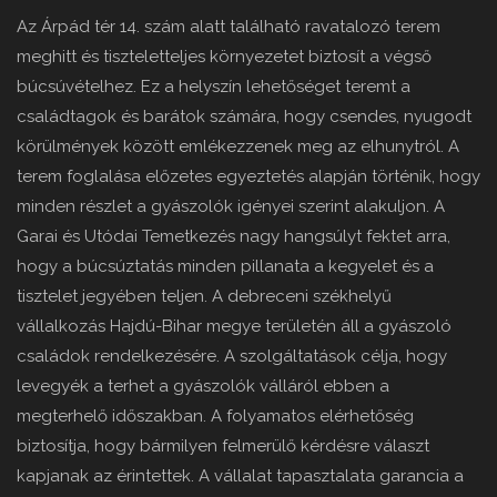
Az Árpád tér 14. szám alatt található ravatalozó terem
meghitt és tiszteletteljes környezetet biztosít a végső
búcsúvételhez. Ez a helyszín lehetőséget teremt a
családtagok és barátok számára, hogy csendes, nyugodt
körülmények között emlékezzenek meg az elhunytról. A
terem foglalása előzetes egyeztetés alapján történik, hogy
minden részlet a gyászolók igényei szerint alakuljon. A
Garai és Utódai Temetkezés nagy hangsúlyt fektet arra,
hogy a búcsúztatás minden pillanata a kegyelet és a
tisztelet jegyében teljen. A debreceni székhelyű
vállalkozás Hajdú-Bihar megye területén áll a gyászoló
családok rendelkezésére. A szolgáltatások célja, hogy
levegyék a terhet a gyászolók válláról ebben a
megterhelő időszakban. A folyamatos elérhetőség
biztosítja, hogy bármilyen felmerülő kérdésre választ
kapjanak az érintettek. A vállalat tapasztalata garancia a