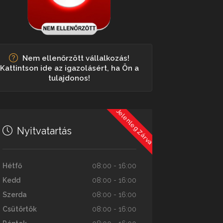
Nem ellenőrzött vállalkozás!
Kattintson ide az igazolásért, ha Ön a
tulajdonos!
Jelenleg Zárva
Nyitvatartás
Hétfő
08:00 - 16:00
Kedd
08:00 - 16:00
Szerda
08:00 - 16:00
Csütörtök
08:00 - 16:00