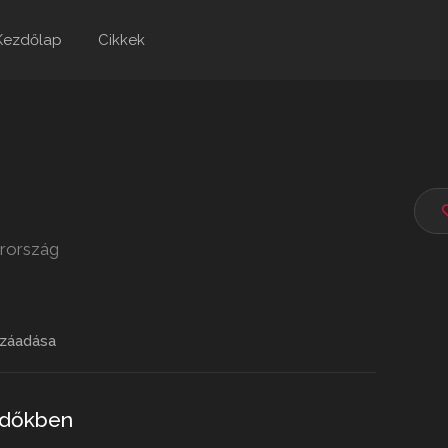
Kezdőlap
Cikkek
arország
záadása
 időkben