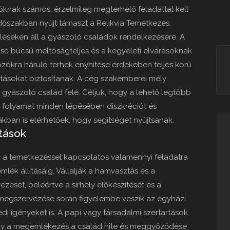
knak számos, érzelmileg megterhelő feladattal kell
dőszakban nyújt támaszt a Relikvia Temetkezés,
üléseken áll a gyászoló családok rendelkezésére. A
gső búcsú méltóságteljes és a kegyeleti elvárásoknak
ókra háruló terhek enyhítése érdekében teljes körű
atásokat biztosítanak. A cég szakemberei mély
n gyászoló család felé. Céljuk, hogy a lehető legtöbb
A folyamat minden lépésében diszkréciót és
ban is elérhetőek, hogy segítséget nyújtsanak.
atások
ája a temetkezéssel kapcsolatos valamennyi feladatra
emlék állításáig. Vállalják a hamvasztás és a
sét, beleértve a sírhely előkészítését és a
k megszervezése során figyelembe veszik az egyházi
i igényeket is. A papi vagy társadalmi szertartások
ogy a megemlékezés a család hite és meggyőződése