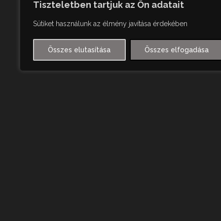
Tiszteletben tartjuk az Ön adatait
Sütiket használunk az élmény javítása érdekében
Összes elutasítása
Összes elfogadása