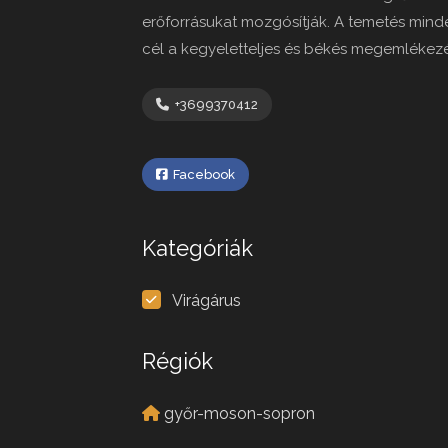
erőforrásukat mozgósítják. A temetés minde
cél a kegyeletteljes és békés megemlékezés
+3699370412
Facebook
Kategóriák
Virágárus
Régiók
győr-moson-sopron