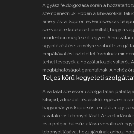
A gyász feldolgozása során a hozzátartozó
szembenézniük. Ebben a kihívásokkal teli i
amely Zsira, Sopron és Fertőszéplak telep
szervezet elkötelezett amellett, hogy a vé
mindenben megfelelő legyen. A hozzátartoz
ügyintézést és személyre szabott szolgált
empátiával és tisztelettel fordulnak minde
terhet levegyék a hozzátartozók válláról. 
megbízhatóságot garantálnak. A nehéz órák
Teljes körű kegyeleti szolgált
A vállalat széleskörű szolgáltatási palett
kiterjed, a kezdeti lépésektől egészen a sír
hagyományos koporsós temetés megszervezé
ravatalozás lebonyolítását. A szertartáso
és a polgári búcsúztatásra vonatkozó egyed
lebonyolításával hozzájárulnak ahhoz, h