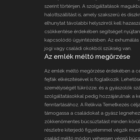
szerint történjen. A szolgáltatások magukb
halottszállítást is, amely szakszerű és disz
elhunytat távolabbi helyszínről kell hazasz
csökkentése érdekében segítséget nyújta
kapcsolódó ügyintézésben. Az exhumálás sz
jogi vagy családi okokból szükség van.
Az emlék méltó megőrzése
Az emlék méltó megőrzése érdekében a cég 
fejfák elkészítésével is foglalkozik. Lehető
személyiségét tükrözze, és a gyászolók sz
szolgáltatásokkal pedig hozzájárulnak a k
fenntartásához. A Relikvia Temetkezés cél
támogassa a családokat a gyász legnehezebb 
zökkenőmentes búcsúztatást minden körülm
részletre kiterjedő figyelemmel végzik mu
család méltó módon vehessen végső búcsú