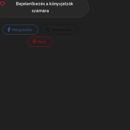
Bejelentkezés a könyvjelzők
számára
Megosztás
Megosztás
Pin It