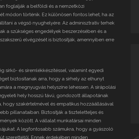
an foglalják a belföldi és a nemzetközi
krét módon történik. Ez különösen fontos lehet, ha az
állítani a végső nyughelyére. Az adminisztratív terhek
nak a szükséges engedélyek beszerzésében és a
akszerű elvégzését is biztosítják, amennyiben erre
sírkő- és síremlékkészítéssel, valamint egyedi
séget biztosítanak arra, hogy a sírhely az elhunyt
ámára a megnyugvás helyszíne lehessen. A sírápolási
egyeleti hely hosszú távú, gondozott állapotának
ja, hogy szakértelmével és empatikus hozzáállásával
pillanataiban. Biztosítják a tiszteletteljes és
ények között. A vállalat munkatársai minden
nkájukat. A legfontosabb számukra, hogy a gyászoló
t szerettétől. Ennek érdekében minden