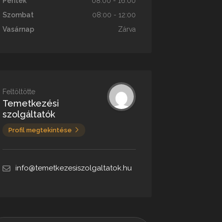
Péntek
08:00 - 16:00
Szombat
08:00 - 12:00
Vasárnap
Zárva
Feltöltötte
Temetkezési
szolgáltatók
Profil megtekintése
info@temetkezesiszolgaltatok.hu