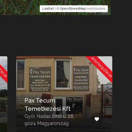
Leaflet
| ©
OpenStreetMap
contributors
 Zárva
Jelenleg Zárva
Pax Tecum
Temetkezési Kft
Győr, Nádas Ernő u. 28,
K
9024 Magyarország
9