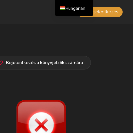
Hungarian
Bejelentkezés
English
Czech
German
Polish
French
Bejelentkezés a könyvjelzők számára