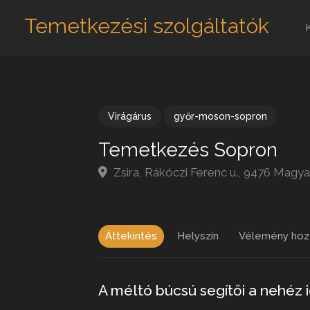
Temetkezési szolgáltatók
Virágárus
győr-moson-sopron
Temetkezés Sopron
Zsira, Rákóczi Ferenc u., 9476 Magy
Áttekintés
Helyszín
Vélemény hoz
A méltó búcsú segítői a nehéz