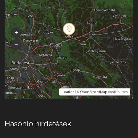
Leaflet
| ©
OpenStreetMap
contributors
Hasonló hirdetések