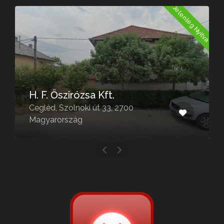
a
Jelenleg Nyitva
H. F. Őszirózsa Kft.
Cegléd, Szolnoki út 33, 2700
Magyarország