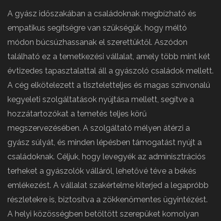
A gyász időszakában a családoknak megbízható és
empatikus segítségre van szükségük, hogy méltó
módon búcsúzhassanak el szerettüktől. Aszódon
található ez a temetkezési vállalat, amely több mint két
évtizedes tapasztalattal áll a gyászoló családok mellett.
A cég elkötelezett a tiszteletteljes és magas színvonalú
kegyeleti szolgáltatások nyújtása mellett, segítve a
hozzátartozókat a temetés teljes körű
megszervezésében. A szolgáltató mélyen átérzi a
gyász súlyát, és minden lépésben támogatást nyújt a
családoknak. Céljuk, hogy levegyék az adminisztrációs
terheket a gyászolók válláról, lehetővé téve a békés
emlékezést. A vállalat szakértelme kiterjed a legapróbb
részletekre is, biztosítva a zökkenőmentes ügyintézést.
A helyi közösségben betöltött szerepüket komolyan