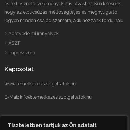
és felhasználói véleményeket is olvashat. Küldetésünk,
hogy az elbúcsúzás méltóságteljes és megnyugtató
legyen minden család számára, akik hozzánk fordulnak.
Adatvédelmi irányelvek
ÁSZF
Impresszum
Kapcsolat
www.temetkezesiszolgaltatok.hu
E-Mail: info@temetkezesiszolgaltatok.hu
French
Polish
Tiszteletben tartjuk az Ön adatait
German