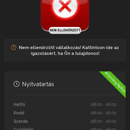
Nem ellenőrzött vállalkozás! Kattintson ide az
igazolásért, ha Ön a tulajdonos!
Jelenleg Nyitva
Nyitvatartás
Hétfő
08:00 - 16:00
Kedd
08:00 - 16:00
Szerda
08:00 - 16:00
Csütörtök
08:00 - 16:00