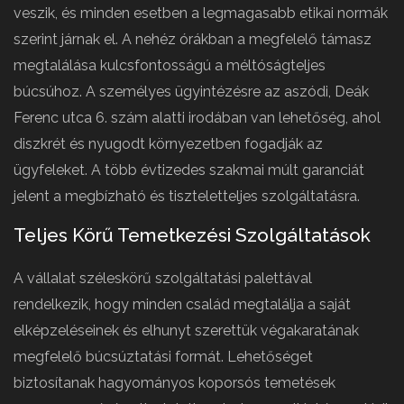
veszik, és minden esetben a legmagasabb etikai normák
szerint járnak el. A nehéz órákban a megfelelő támasz
megtalálása kulcsfontosságú a méltóságteljes
búcsúhoz. A személyes ügyintézésre az aszódi, Deák
Ferenc utca 6. szám alatti irodában van lehetőség, ahol
diszkrét és nyugodt környezetben fogadják az
ügyfeleket. A több évtizedes szakmai múlt garanciát
jelent a megbízható és tiszteletteljes szolgáltatásra.
Teljes Körű Temetkezési Szolgáltatások
A vállalat széleskörű szolgáltatási palettával
rendelkezik, hogy minden család megtalálja a saját
elképzeléseinek és elhunyt szerettük végakaratának
megfelelő búcsúztatási formát. Lehetőséget
biztosítanak hagyományos koporsós temetések