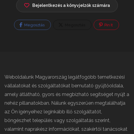
Bejelentkezés a könyvjelzők számára
Megosztás
Megosztás
Pin It
Weboldalunk Magyarország legátfogóbb temetkezési
vállalatokat és szolgáltatókat bemutató gyűjtőoldala,
amely átlátható, gyors és megbízható segítséget nyújt a
nehéz pillanatokban. Nálunk egyszerűen megtalálhatja
az Ön igényeihez leginkább illő szolgáltatót,
böngészhet település vagy szolgáltatás szerint,
valamint naprakész információkat, szakértői tanácsokat