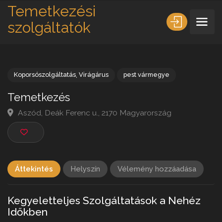
Temetkezési
szolgáltatók
Koporsószolgáltatás
,
Virágárus
pest vármegye
Temetkezés
Aszód, Deák Ferenc u., 2170 Magyarország
Áttekintés
Helyszín
Vélemény hozzáadása
Kegyeletteljes Szolgáltatások a Nehéz
Időkben