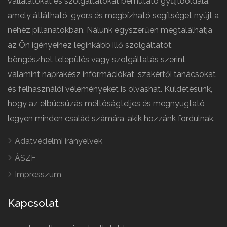
vállalatokat és szolgáltatókat bemutató gyűjtőoldala,
amely átlátható, gyors és megbízható segítséget nyújt a
nehéz pillanatokban. Nálunk egyszerűen megtalálhatja
az Ön igényeihez leginkább illő szolgáltatót,
böngészhet település vagy szolgáltatás szerint,
valamint naprakész információkat, szakértői tanácsokat
és felhasználói véleményeket is olvashat. Küldetésünk,
hogy az elbúcsúzás méltóságteljes és megnyugtató
legyen minden család számára, akik hozzánk fordulnak.
Adatvédelmi irányelvek
ÁSZF
Impresszum
Kapcsolat