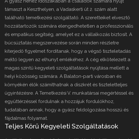
A gyász nehéz időszakában a családok számára nyújt
támaszt a Keszthelyen, a Vadaskerti út 2. szám alatt
található temetkezési szolgáltató. A szeretteiket elvesztő
hozzátartozók számára elengedhetetlen a professzionális
és empatikus segítség, amelyet ez a vállalkozás biztosít. A
búcsúztatás megszervezése során minden részletre
kiterjedő figyelmet fordítanak, hogy a végső tiszteletadás
méltó legyen az elhunyt emlékéhez. A cég elkötelezett a
magas szintű kegyeleti szolgáltatások nyújtása mellett a
helyi közösség számára. A Balaton-parti városban és
környékén élők számíthatnak a diszkrét és tiszteletteljes
ügyintézésre. A Temetkezési V. munkatársai megértéssel és
együttérzéssel fordulnak a hozzájuk fordulókhoz,
tudatában annak, hogy a gyász feldolgozása hosszú és
fájdalmas folyamat.
Teljes Körű Kegyeleti Szolgáltatások