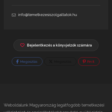
info@temetkezesiszolgaltatok.hu
Bejelentkezés a könyvjelzők számára
Megosztás
Megosztás
Pin It
Weboldalunk Magyarország legátfogóbb temetkezési