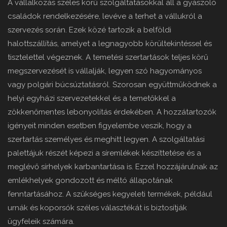
A vállalkozás széles körű szolgáltatásokkal áll a gyászoló
családok rendelkezésére, levéve a terhet a vállukról a
szervezés során. Ezek közé tartozik a belföldi
halottszállítás, amelyet a legnagyobb körültekintéssel és
tisztelettel végeznek. A temetési szertartások teljes körű
megszervezését is vállalják, legyen szó hagyományos
vagy polgári búcsúztatásról. Szorosan együttműködnek a
helyi egyházi szervezetekkel és a temetőkkel a
zökkenőmentes lebonyolítás érdekében. A hozzátartozók
igényeit minden esetben figyelembe veszik, hogy a
szertartás személyes és meghitt legyen. A szolgáltatási
palettájuk részét képezi a síremlékek készíttetése és a
meglévő sírhelyek karbantartása is. Ezzel hozzájárulnak az
emlékhelyek gondozott és méltó állapotának
fenntartásához. A szükséges kegyeleti termékek, például
urnák és koporsók széles választékát is biztosítják
ügyfeleik számára.