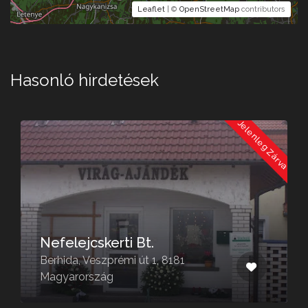
Leaflet
| ©
OpenStreetMap
contributors
Hasonló hirdetések
a
Jelenleg Zárva
Nefelejcskerti Bt.
Berhida, Veszprémi út 1, 8181
Magyarország