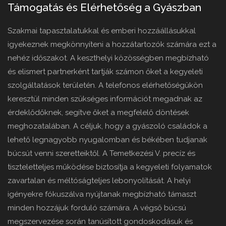
Támogatás és Elérhetőség a Gyászban
Szakmai tapasztalatukkal és emberi hozzáállásukkal
igyekeznek megkönnyíteni a hozzátartozók számára ezt a
nehéz időszakot. A keszthelyi közösségben megbízható
és elismert partnerként tartják számon őket a kegyeleti
szolgáltatások területén. A telefonos elérhetőségükön
keresztül minden szükséges információt megadnak az
érdeklődőknek, segítve őket a megfelelő döntések
meghozatalában. A céljuk, hogy a gyászoló családok a
lehető legnagyobb nyugalomban és békében tudjanak
búcsút venni szeretteiktől. A Temetkezési V. precíz és
tiszteletteljes működése biztosítja a kegyeleti folyamatok
zavartalan és méltóságteljes lebonyolítását. A helyi
igényekre fókuszálva nyújtanak megbízható támaszt
minden hozzájuk forduló számára. A végső búcsú
megszervezése során tanúsított gondoskodásuk és