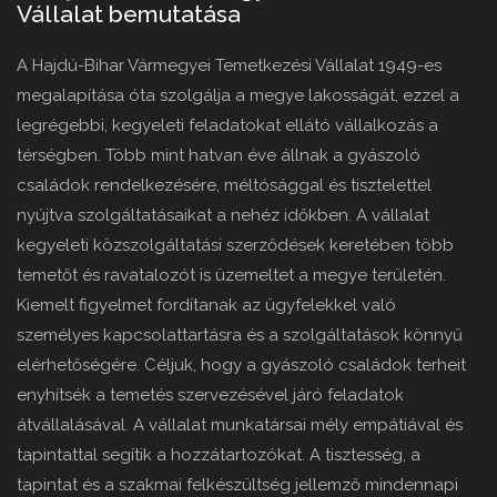
Vállalat bemutatása
A Hajdú-Bihar Vármegyei Temetkezési Vállalat 1949-es
megalapítása óta szolgálja a megye lakosságát, ezzel a
legrégebbi, kegyeleti feladatokat ellátó vállalkozás a
térségben. Több mint hatvan éve állnak a gyászoló
családok rendelkezésére, méltósággal és tisztelettel
nyújtva szolgáltatásaikat a nehéz időkben. A vállalat
kegyeleti közszolgáltatási szerződések keretében több
temetőt és ravatalozót is üzemeltet a megye területén.
Kiemelt figyelmet fordítanak az ügyfelekkel való
személyes kapcsolattartásra és a szolgáltatások könnyű
elérhetőségére. Céljuk, hogy a gyászoló családok terheit
enyhítsék a temetés szervezésével járó feladatok
átvállalásával. A vállalat munkatársai mély empátiával és
tapintattal segítik a hozzátartozókat. A tisztesség, a
tapintat és a szakmai felkészültség jellemző mindennapi