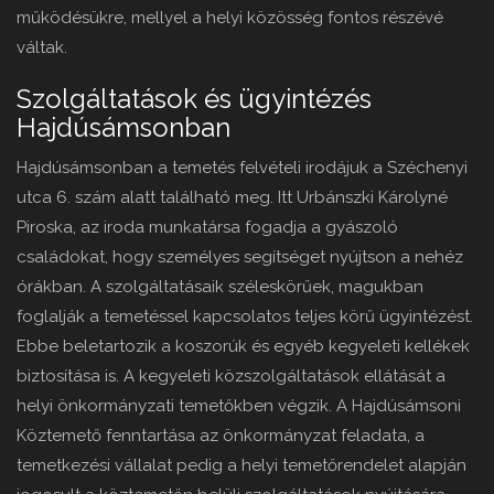
működésükre, mellyel a helyi közösség fontos részévé
váltak.
Szolgáltatások és ügyintézés
Hajdúsámsonban
Hajdúsámsonban a temetés felvételi irodájuk a Széchenyi
utca 6. szám alatt található meg. Itt Urbánszki Károlyné
Piroska, az iroda munkatársa fogadja a gyászoló
családokat, hogy személyes segítséget nyújtson a nehéz
órákban. A szolgáltatásaik széleskörűek, magukban
foglalják a temetéssel kapcsolatos teljes körű ügyintézést.
Ebbe beletartozik a koszorúk és egyéb kegyeleti kellékek
biztosítása is. A kegyeleti közszolgáltatások ellátását a
helyi önkormányzati temetőkben végzik. A Hajdúsámsoni
Köztemető fenntartása az önkormányzat feladata, a
temetkezési vállalat pedig a helyi temetőrendelet alapján