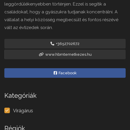
leggördülékenyebben történjen. Ezzel is segítik a
családokat, hogy a gyászukra tudjanak koncentrálni. A
vállalat a helyi közösség megbecsült és fontos részévé
vált az évtizedek során.
+3652702672
www.hbmtemetkezes.hu
Facebook
Kategóriák
Virágárus
Régiók