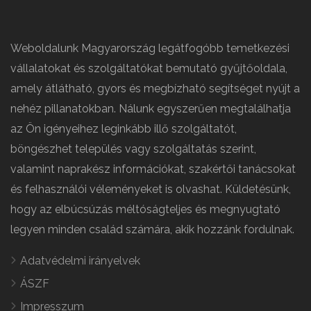
Weboldalunk Magyarország legátfogóbb temetkezési
vállalatokat és szolgáltatókat bemutató gyűjtőoldala,
amely átlátható, gyors és megbízható segítséget nyújt a
nehéz pillanatokban. Nálunk egyszerűen megtalálhatja
az Ön igényeihez leginkább illő szolgáltatót,
böngészhet település vagy szolgáltatás szerint,
valamint naprakész információkat, szakértői tanácsokat
és felhasználói véleményeket is olvashat. Küldetésünk,
hogy az elbúcsúzás méltóságteljes és megnyugtató
legyen minden család számára, akik hozzánk fordulnak.
Adatvédelmi irányelvek
ÁSZF
Impresszum