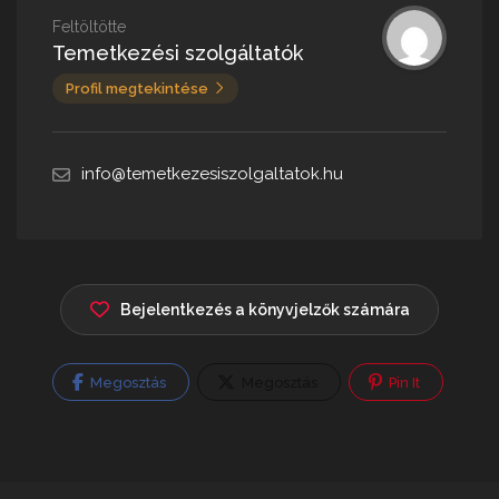
Feltöltötte
Temetkezési szolgáltatók
Profil megtekintése
info@temetkezesiszolgaltatok.hu
Bejelentkezés a könyvjelzők számára
Megosztás
Megosztás
Pin It