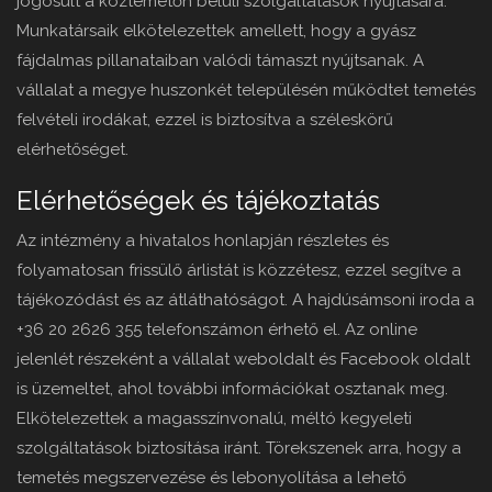
jogosult a köztemetőn belüli szolgáltatások nyújtására.
Munkatársaik elkötelezettek amellett, hogy a gyász
fájdalmas pillanataiban valódi támaszt nyújtsanak. A
vállalat a megye huszonkét településén működtet temetés
felvételi irodákat, ezzel is biztosítva a széleskörű
elérhetőséget.
Elérhetőségek és tájékoztatás
Az intézmény a hivatalos honlapján részletes és
folyamatosan frissülő árlistát is közzétesz, ezzel segítve a
tájékozódást és az átláthatóságot. A hajdúsámsoni iroda a
+36 20 2626 355 telefonszámon érhető el. Az online
jelenlét részeként a vállalat weboldalt és Facebook oldalt
is üzemeltet, ahol további információkat osztanak meg.
Elkötelezettek a magasszínvonalú, méltó kegyeleti
szolgáltatások biztosítása iránt. Törekszenek arra, hogy a
temetés megszervezése és lebonyolítása a lehető