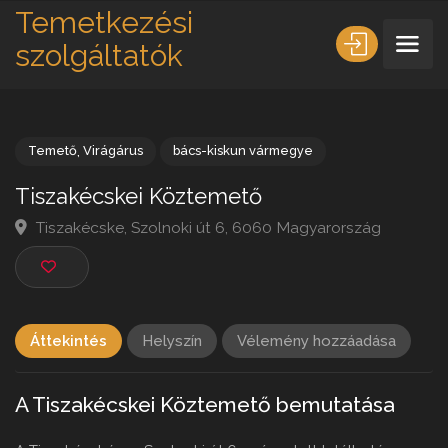
Temetkezési
szolgáltatók
Temető
,
Virágárus
bács-kiskun vármegye
Tiszakécskei Köztemető
Tiszakécske, Szolnoki út 6, 6060 Magyarország
Áttekintés
Helyszín
Vélemény hozzáadása
A Tiszakécskei Köztemető bemutatása