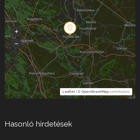
Leaflet
| ©
OpenStreetMap
contributors
Hasonló hirdetések