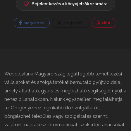
Bejelentkezés a könyvjelzők számára
Megosztás
Megosztás
Pin It
Weboldalunk Magyarország legátfogóbb temetkezési
vállalatokat és szolgáltatókat bemutató gyűjtőoldala,
amely átlátható, gyors és megbízható segítséget nyújt a
nehéz pillanatokban. Nálunk egyszerűen megtalálhatja
az Ön igényeihez leginkább illő szolgáltatót,
böngészhet település vagy szolgáltatás szerint,
valamint naprakész információkat, szakértői tanácsokat