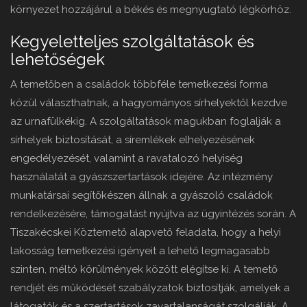
környezet hozzájárul a békés és megnyugtató légkörhöz.
Kegyeletteljes szolgáltatások és
lehetőségek
A temetőben a családok többféle temetkezési forma
közül választhatnak, a hagyományos sírhelyektől kezdve
az urnafülkékig. A szolgáltatások magukban foglalják a
sírhelyek biztosítását, a síremlékek elhelyezésének
engedélyezését, valamint a ravatalozó helyiség
használatát a gyászszertartások idejére. Az intézmény
munkatársai segítőkészen állnak a gyászoló családok
rendelkezésére, támogatást nyújtva az ügyintézés során. A
Tiszakécskei Köztemető alapvető feladata, hogy a helyi
lakosság temetkezési igényeit a lehető legmagasabb
szinten, méltó körülmények között elégítse ki. A temető
rendjét és működését szabályzatok biztosítják, amelyek a
látogatók és a szertartások zavartalanságát szolgálják. A