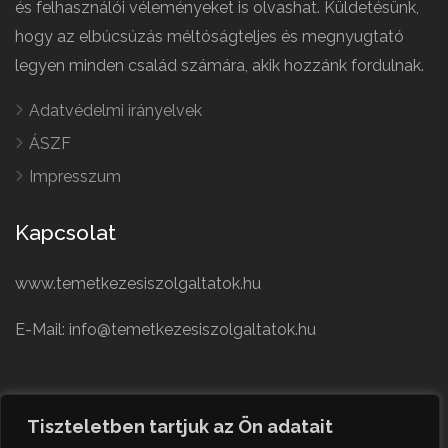
és felhasználói véleményeket is olvashat. Küldetésünk,
hogy az elbúcsúzás méltóságteljes és megnyugtató
legyen minden család számára, akik hozzánk fordulnak.
Adatvédelmi irányelvek
ÁSZF
Impresszum
Kapcsolat
www.temetkezesiszolgaltatok.hu
E-Mail: info@temetkezesiszolgaltatok.hu
French
Polish
Tiszteletben tartjuk az Ön adatait
German
© Minden jog fenntartva