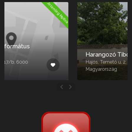
a
Jelenleg Nyitva
Harangozó Tibor
Hajós, Temető u. 2, 6344
Magyarország