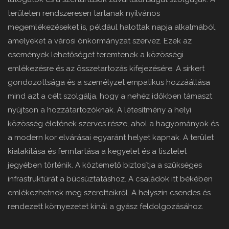
területen rendszeresen tartanak nyilvános
megemlékezéseket is, például halottak napja alkalmából,
amelyeket a városi önkormányzat szervez. Ezek az
események lehetőséget teremtenek a közösségi
emlékezésre és az összetartozás kifejezésére. A sírkert
gondozottsága és a személyzet empatikus hozzáállása
mind azt a célt szolgálja, hogy a nehéz időkben támaszt
nyújtson a hozzátartozóknak. A létesítmény a helyi
közösség életének szerves része, ahol a hagyományok és
a modern kor elvárásai egyaránt helyet kapnak. A terület
kialakítása és fenntartása a kegyelet és a tisztelet
jegyében történik. A köztemető biztosítja a szükséges
infrastruktúrát a búcsúztatáshoz. A családok itt békében
emlékezhetnek meg szeretteikről. A helyszín csendes és
rendezett környezetet kínál a gyász feldolgozásához.