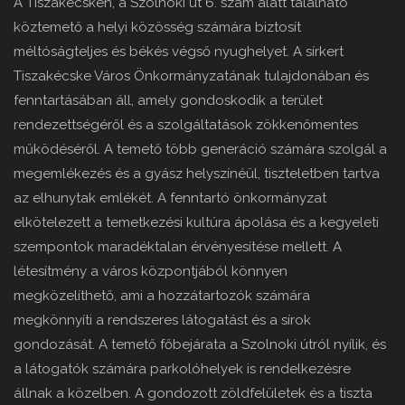
A Tiszakécskén, a Szolnoki út 6. szám alatt található
köztemető a helyi közösség számára biztosít
méltóságteljes és békés végső nyughelyet. A sírkert
Tiszakécske Város Önkormányzatának tulajdonában és
fenntartásában áll, amely gondoskodik a terület
rendezettségéről és a szolgáltatások zökkenőmentes
működéséről. A temető több generáció számára szolgál a
megemlékezés és a gyász helyszínéül, tiszteletben tartva
az elhunytak emlékét. A fenntartó önkormányzat
elkötelezett a temetkezési kultúra ápolása és a kegyeleti
szempontok maradéktalan érvényesítése mellett. A
létesítmény a város központjából könnyen
megközelíthető, ami a hozzátartozók számára
megkönnyíti a rendszeres látogatást és a sírok
gondozását. A temető főbejárata a Szolnoki útról nyílik, és
a látogatók számára parkolóhelyek is rendelkezésre
állnak a közelben. A gondozott zöldfelületek és a tiszta