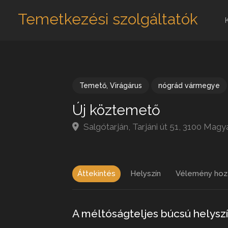
Temetkezési szolgáltatók
Temető
,
Virágárus
nógrád vármegye
Új köztemető
Salgótarján, Tarjáni út 51, 3100 Mag
Áttekintés
Helyszín
Vélemény hoz
A méltóságteljes búcsú helysz