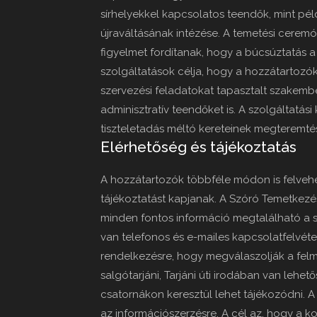
sírhelyekkel kapcsolatos teendők, mint példá
újraváltásának intézése. A temetési cerem
figyelmet fordítanak, hogy a búcsúztatás a
szolgáltatások célja, hogy a hozzátartoz
szervezési feladatokat tapasztalt szakember
adminisztratív teendőket is. A szolgáltatás
tiszteletadás méltó kereteinek megteremt
Elérhetőség és tájékoztatás
A hozzátartozók többféle módon is felvehe
tájékoztatást kapjanak. A Szóró Temetkezé
minden fontos információ megtalálható a s
van telefonos és e-mailes kapcsolatfelvéte
rendelkezésre, hogy megválaszolják a felm
salgótarjáni, Tarjáni úti irodában van lehet
csatornákon keresztül lehet tájékozódni. A
az információszerzésre. A cél az, hogy a