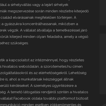
ul a sírhelyváltás vagy a lejárt sírhelyek
óniák megszervezése során minden részletre kiterjedő
 család elvárásainak megfelelően történjen. A
ók a gyászukra koncentrálhassanak, miközben a
ek végzik. A vállalat átvállalja a temetkezéssel járó
i körük kiterjed minden olyan feladatra, amely a végső
éséhez szükséges.
tik a kapcsolatot az intézménnyel, hogy részletes
s hivatalos weboldalán, a szorotemetes.hu címen
zolgáltatásokról és az elérhetőségekről. Lehetőség
lre is, ahol a munkatársak készséggel állnak
erülő kérdéseket. A személyes ügyintézésre a
őség. A temető látogatási rendjéről szintén a hivatalos
 vállalat Facebook oldala további platformot biztosít
 kommunikáció minden esetben zökkenőmentes és