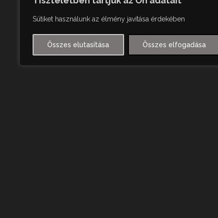
Tiszteletben tartjuk az Ön adatait
Sütiket használunk az élmény javítása érdekében
Összes elutasítása
Összes elfogadása