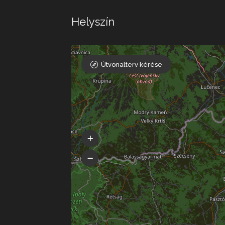
Helyszín
Útvonalterv kérése