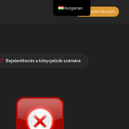
Hungarian
Bejelentkezés
English
Czech
German
Polish
French
Bejelentkezés a könyvjelzők számára