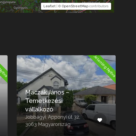
Leaflet
| ©
OpenStreetMap
contributors
Nyitva
Jelenleg Nyitva
Maczák János –
Temetkezési
vállalkozó
Jobbágyi, Apponyi út 32,
S
3063 Magyarország
3