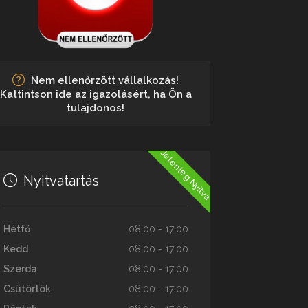
Nem ellenőrzött vállalkozás!
Kattintson ide az igazolásért, ha Ön a
tulajdonos!
Jelenleg Nyitva
Nyitvatartás
Hétfő
08:00 - 17:00
Kedd
08:00 - 17:00
Szerda
08:00 - 17:00
Csütörtök
08:00 - 17:00