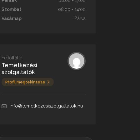
Péntek
08:00 - 17:00
Szombat
08:00 - 14:00
Vasárnap
Zárva
Feltöltötte
Temetkezési
szolgáltatók
Profil megtekintése
info@temetkezesiszolgaltatok.hu