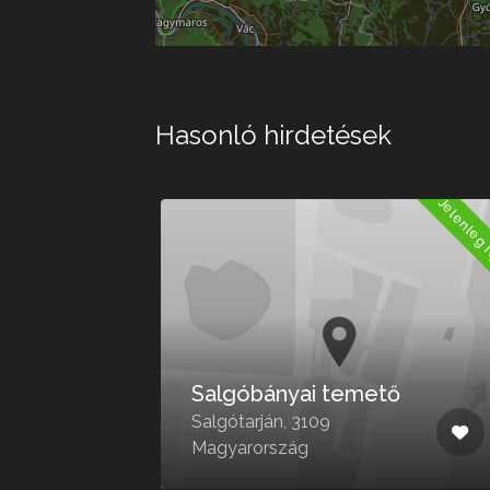
Hasonló hirdetések
Jelenleg Nyitva
Jelenleg 
és
Salgóbányai temető
3100
Salgótarján, 3109
Magyarország