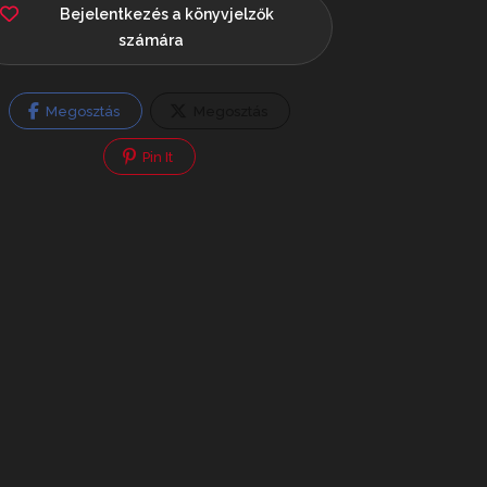
Bejelentkezés a könyvjelzők
számára
Megosztás
Megosztás
Pin It