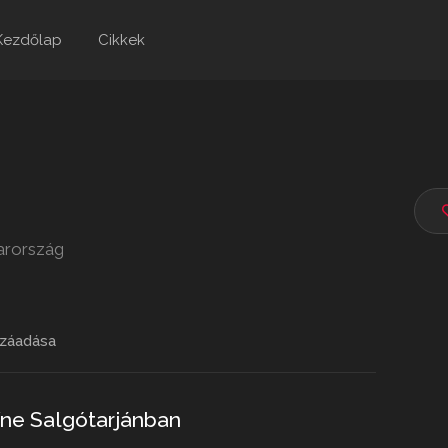
Kezdőlap
Cikkek
yarország
záadása
íne Salgótarjánban