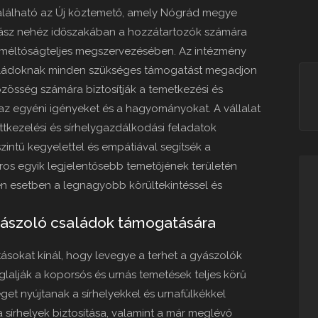
t található az Új köztemető, amely Nógrád megye
yász nehéz időszakában a hozzátartozók számára
ú méltóságteljes megszervezésében. Az intézmény
családoknak minden szükséges támogatást megadjon
zösség számára biztosítják a temetkezési és
a az egyéni igényeket és a hagyományokat. A vállalat
ttkezelési és sírhelygazdálkodási feladatok
intű kegyelettel és empátiával segítsék a
ros egyik legjelentősebb temetőjének területén
n esetben a legnagyobb körültekintéssel és
gyászoló családok támogatására
atásokat kínál, hogy levegye a terhet a gyászolók
lalják a koporsós és urnás temetések teljes körű
get nyújtanak a sírhelyekkel és urnafülkékkel
a sírhelyek biztosítása, valamint a már meglévő