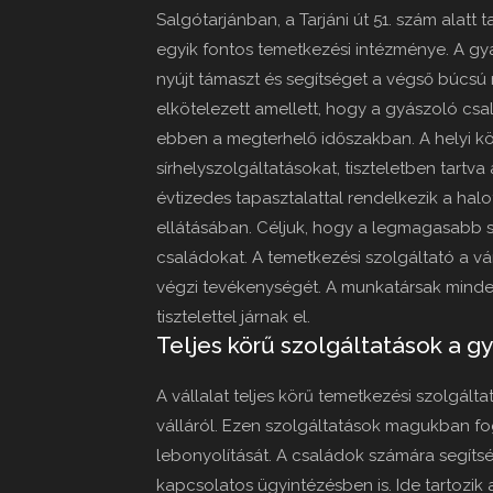
Salgótarjánban, a Tarjáni út 51. szám alat
egyik fontos temetkezési intézménye. A g
nyújt támaszt és segítséget a végső búcs
elkötelezett amellett, hogy a gyászoló 
ebben a megterhelő időszakban. A helyi kö
sírhelyszolgáltatásokat, tiszteletben tartv
évtizedes tapasztalattal rendelkezik a halo
ellátásában. Céljuk, hogy a legmagasabb sz
családokat. A temetkezési szolgáltató a vá
végzi tevékenységét. A munkatársak minde
tisztelettel járnak el.
Teljes körű szolgáltatások a 
A vállalat teljes körű temetkezési szolgált
válláról. Ezen szolgáltatások magukban fog
lebonyolítását. A családok számára segítsé
kapcsolatos ügyintézésben is. Ide tartozik 