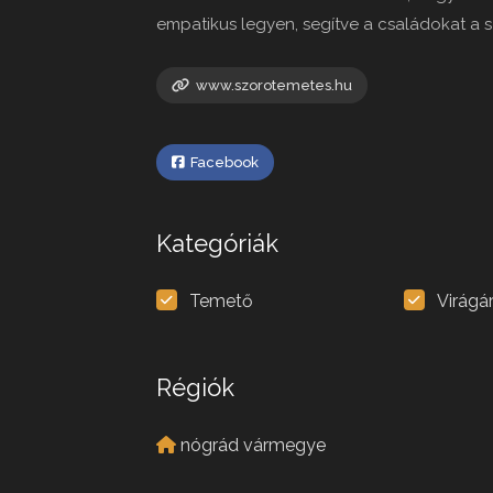
empatikus legyen, segítve a családokat a
www.szorotemetes.hu
Facebook
Kategóriák
Temető
Virágá
Régiók
nógrád vármegye