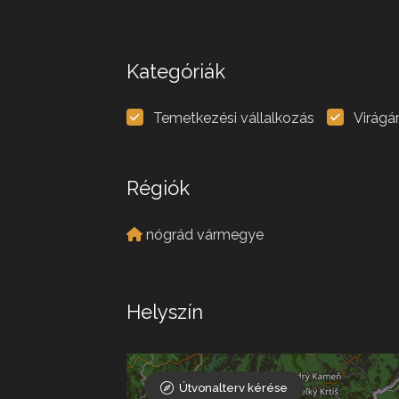
Kategóriák
Temetkezési vállalkozás
Virágá
Régiók
nógrád vármegye
Helyszín
Útvonalterv kérése