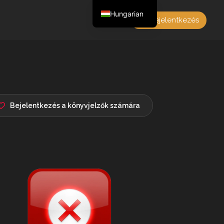
Hungarian
Bejelentkezés
English
Czech
German
Polish
French
Bejelentkezés a könyvjelzők számára