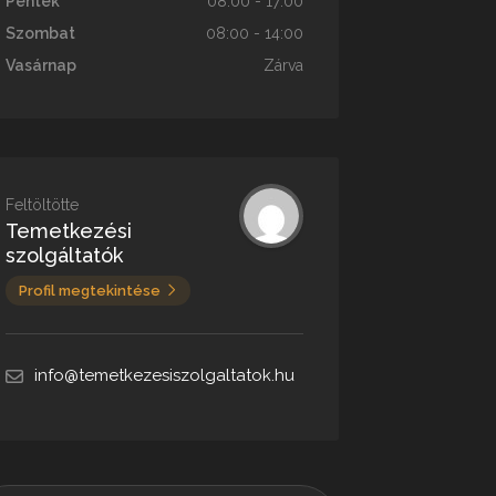
Péntek
08:00 - 17:00
Szombat
08:00 - 14:00
Vasárnap
Zárva
Feltöltötte
Temetkezési
szolgáltatók
Profil megtekintése
info@temetkezesiszolgaltatok.hu