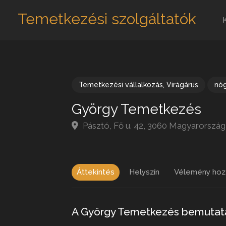
Temetkezési szolgáltatók
Temetkezési vállalkozás
,
Virágárus
nó
György Temetkezés
Pásztó, Fő u. 42, 3060 Magyarország
Áttekintés
Helyszín
Vélemény hoz
A György Temetkezés bemutat