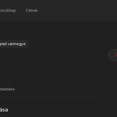
Kezdőlap
Cikkek
grád vármegye
záadása
ása