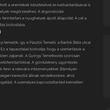
llett a síremlékek készítésével és karbantartásával is
helyek megőrzéséhez. A sírgondozási
 fenntartani a nyughelyek ápolt állapotát. A cél a
ás biztosítása.
g
yi temetők, így a Pásztói Temető, a Bartók Béla utcai
z a tapasztalat biztosítja, hogy a szertartások a
elően zajlanak. A György Temetkezés szorosan
metőfenntartókkal. A gördülékeny ügyintézés
k fenn a releváns intézményekkel. Bármilyen
ségen keresztül állnak rendelkezésre, ahol
ogatást. A személyes kapcsolattartást kiemelten