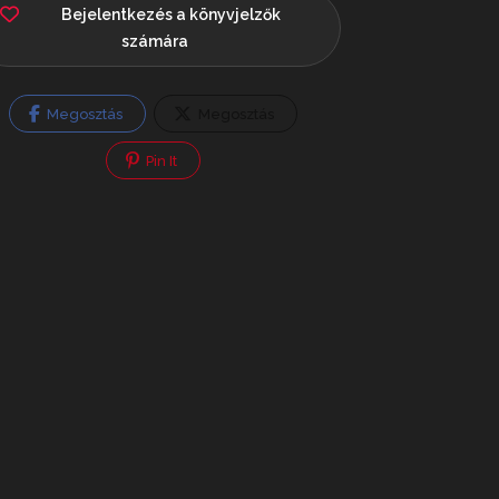
Bejelentkezés a könyvjelzők
számára
Megosztás
Megosztás
Pin It