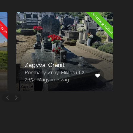
Jelenleg Nyitva
 Zárva
Zagyvai Gránit
Romhány, Zrínyi Miklós út 2,
P
2654 Magyarország
M