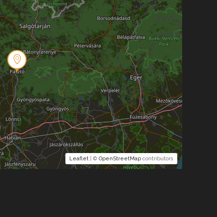
Leaflet
| ©
OpenStreetMap
contributors