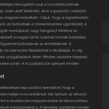
letteljes támogatást nyújt a hozzátartozóknak
42. szám alatt található, ahol a gyászoló családok
csú megszervezésében. Céljuk, hogy a legnehezebb
ról, és biztosítsák a zökkenőmentes ügyintézést. A
végzik munkájukat, nagy hangsúlyt fektetve az
kötelezett a magas szintű szakmai normák betartása
figyelmet biztosítanak az érintetteknek. A
v és szervezési feladatokat is átvállalják. A cég
si szolgáltatások terén. Minden részletre kiterjedő
vezése során. A hozzátartozók igényeit minden
rt
emetkezéssel kapcsolatos teendőket, hogy a
re kelljen koncentrálniuk. Ide tartozik az elhunyt
amint a ravatalozás megszervezése és lebonyolítása.
lyek beszerzéséről is. A temetési szertartás minden