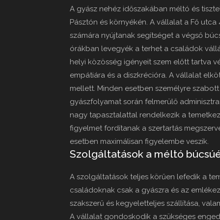
A gyász nehéz időszakában méltó és tiszte
Pásztón és környékén. A vállalat a Fő utca 
számára nyújtanak segítséget a végső bú
órákban levegyék a terhet a családok vállá
helyi közösség igényeit szem előtt tartva 
empátiára és a diszkrécióra. A vállalat el
mellett. Minden esetben személyre szabott 
gyászfolyamat során felmerülő adminisztratí
nagy tapasztalattal rendelkezik a temetkezé
figyelmet fordítanak a szertartás megszer
esetben maximálisan figyelembe veszik.
Szolgáltatások a méltó búcsúé
A szolgáltatások teljes körűen lefedik a t
családoknak csak a gyászra és az emlékezés
szakszerű és kegyeletteljes szállítása, val
A vállalat gondoskodik a szükséges engedé