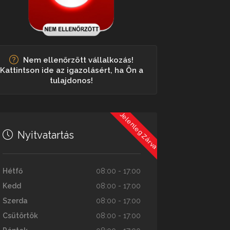
Nem ellenőrzött vállalkozás!
Kattintson ide az igazolásért, ha Ön a
tulajdonos!
Jelenleg Zárva
Nyitvatartás
Hétfő
08:00 - 17:00
Kedd
08:00 - 17:00
Szerda
08:00 - 17:00
Csütörtök
08:00 - 17:00