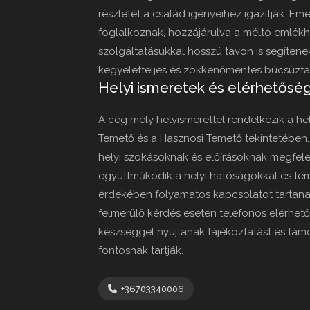
részletét a család igényeihez igazítják. Eme
foglalkoznak, hozzájárulva a méltó emlék
szolgáltatásukkal hosszú távon is segítenek
kegyeletteljes és zökkenőmentes búcsúztat
Helyi ismeretek és elérhetősé
A cég mély helyismerettel rendelkezik a hel
Temető és a Hasznosi Temető tekintetében. E
helyi szokásoknak és előírásoknak megfel
együttműködik a helyi hatóságokkal és te
érdekében folyamatos kapcsolatot tartana
felmerülő kérdés esetén telefonos elérhető
készséggel nyújtanak tájékoztatást és tám
fontosnak tartják.
+36703340006