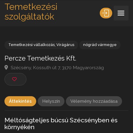
Temetkezési
szolgáltatók
Temetkezési vállalkozás
,
Virágárus
nógrád vármegye
Percze Temetkezés Kft.
Szécsény, Kossuth út 7, 3170 Magyarország
Áttekintés
Helyszín
Vélemény hozzáadása
Méltóságteljes búcsú Szécsényben és
környékén