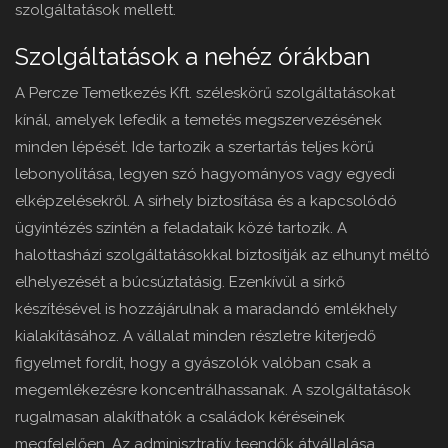
szolgáltatások mellett.
Szolgáltatások a nehéz órákban
A Percze Temetkezés Kft. széleskörű szolgáltatásokat
kínál, amelyek lefedik a temetés megszervezésének
minden lépését. Ide tartozik a szertartás teljes körű
lebonyolítása, legyen szó hagyományos vagy egyedi
elképzelésekről. A sírhely biztosítása és a kapcsolódó
ügyintézés szintén a feladataik közé tartozik. A
halottasházi szolgáltatásokkal biztosítják az elhunyt méltó
elhelyezését a búcsúztatásig. Ezenkívül a sírkő
készítésével is hozzájárulnak a maradandó emlékhely
kialakításához. A vállalat minden részletre kiterjedő
figyelmet fordít, hogy a gyászolók valóban csak a
megemlékezésre koncentrálhassanak. A szolgáltatások
rugalmasan alakíthatók a családok kéréseinek
megfelelően. Az adminisztratív teendők átvállalása