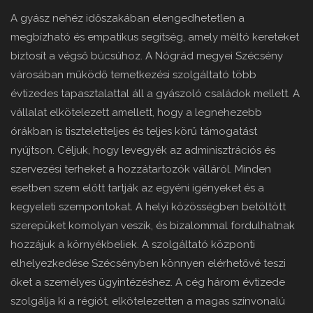
A gyász nehéz időszakában elengedhetetlen a
megbízható és empatikus segítség, amely méltó kereteket
biztosít a végső búcsúhoz. A Nógrád megyei Szécsény
városában működő temetkezési szolgáltató több
évtizedes tapasztalattal áll a gyászoló családok mellett. A
vállalat elkötelezett amellett, hogy a legnehezebb
órákban is tiszteletteljes és teljes körű támogatást
nyújtson. Céljuk, hogy levegyék az adminisztrációs és
szervezési terheket a hozzátartozók válláról. Minden
esetben szem előtt tartják az egyéni igényeket és a
kegyeleti szempontokat. A helyi közösségben betöltött
szerepüket komolyan veszik, és bizalommal fordulhatnak
hozzájuk a környékbeliek. A szolgáltató központi
elhelyezkedése Szécsényben könnyen elérhetővé teszi
őket a személyes ügyintézéshez. A cég három évtizede
szolgálja ki a régiót, elkötelezetten a magas színvonalú