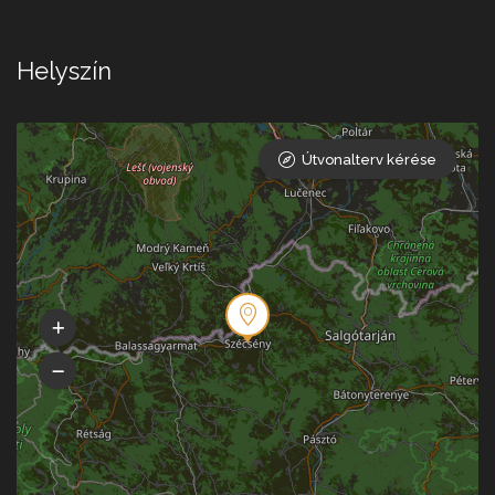
Helyszín
Útvonalterv kérése