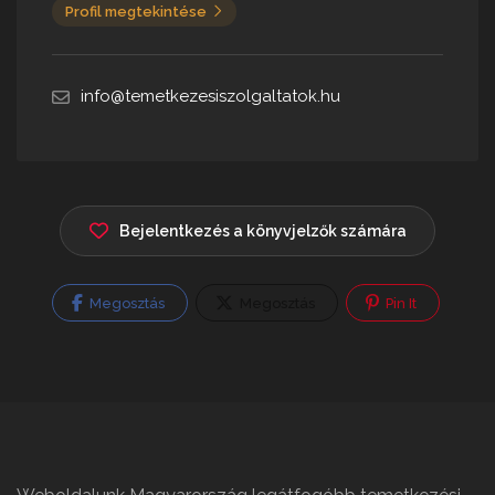
Profil megtekintése
info@temetkezesiszolgaltatok.hu
Bejelentkezés a könyvjelzők számára
Megosztás
Megosztás
Pin It