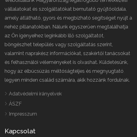
Weboldalunk Magyarország legátfogóbb temetkezési
vállalatokat és szolgáltatókat bemutató gyűjtőoldala,
amely átlátható, gyors és megbízható segítséget nyújt a
nehéz pillanatokban. Nálunk egyszerűen megtalálhatja
az Ön igényeihez leginkább illő szolgáltatót,
böngészhet település vagy szolgáltatás szerint,
valamint naprakész információkat, szakértői tanácsokat
és felhasználói véleményeket is olvashat. Küldetésünk,
hogy az elbúcsúzás méltóságteljes és megnyugtató
legyen minden család számára, akik hozzánk fordulnak.
Adatvédelmi irányelvek
ÁSZF
Impresszum
Kapcsolat