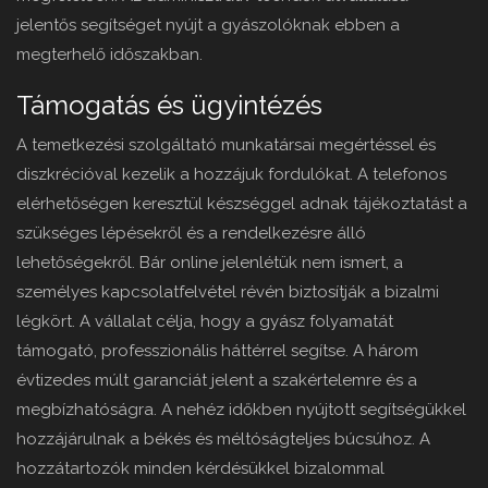
jelentős segítséget nyújt a gyászolóknak ebben a
megterhelő időszakban.
Támogatás és ügyintézés
A temetkezési szolgáltató munkatársai megértéssel és
diszkrécióval kezelik a hozzájuk fordulókat. A telefonos
elérhetőségen keresztül készséggel adnak tájékoztatást a
szükséges lépésekről és a rendelkezésre álló
lehetőségekről. Bár online jelenlétük nem ismert, a
személyes kapcsolatfelvétel révén biztosítják a bizalmi
légkört. A vállalat célja, hogy a gyász folyamatát
támogató, professzionális háttérrel segítse. A három
évtizedes múlt garanciát jelent a szakértelemre és a
megbízhatóságra. A nehéz időkben nyújtott segítségükkel
hozzájárulnak a békés és méltóságteljes búcsúhoz. A
hozzátartozók minden kérdésükkel bizalommal