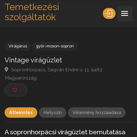
Temetkezési
szolgáltatók
Virágárus
győr-moson-sopron
Vintage virágüzlet
Sopronhorpács, Ságvári Endre u. 13, 9463
Magyarország
Áttekintés
Helyszín
Vélemény hozzáadása
A sopronhorpácsi virágüzlet bemutatása