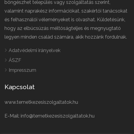
böngészhet település vagy szolgáltatás szerint,
valamint naprakész információkat, szakértői tanácsokat
és felhasználói véleményeket is olvashat. Küldetésünk,
hogy az elbúcsúzás méltóságteljes és megnyugtató
legyen minden család számára, akik hozzánk fordulnak.
Adatvédelmi irányelvek
ÁSZF
Impresszum
Kapcsolat
www.temetkezesiszolgaltatok.hu
E-Mail: info@temetkezesiszolgaltatok.hu
French