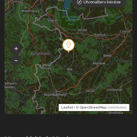
Útvonalterv kérése
Leaflet
| ©
OpenStreetMap
contributors