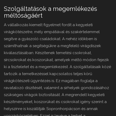
Szolgáltatások a megemlékezés
méltóságáért
A vállalkozás kiemelt figyelmet fordít a kegyeleti
virágkötészetre, mély empátiával és szakértelemmel
segítve a gyászoló családokat. A nehéz időkben is
számíthatnak a segítségükre a megfelelő virágdíszek
kiválasztásában. Készítenek temetési csokrokat,
sírcsokrokat és koszorúkat, amelyek méltó módon fejezik
ki a tiszteletet és a megemlékezést. A szolgáltatásaik közé
tartozik a temetkezéssel kapcsolatos teljes körű
virágkötészeti ügyintézés is. Ez magában foglalja a
ravatalozó díszítését, valamint a sírhelyek gondozásához
szükséges virágok biztosítását. A megrendelt kegyeleti
készítményeket, koszorúkat és csokrokat igény szerint a
helyszínre is kiszállítják Sopronhorpácson és annak
vonzáskörzetében. Ezzel is levéve a terhet a