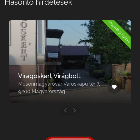
Hasonló hirdetések
Jelenleg Nyitva
Virágoskert Virágbolt
Sze
Mosonmagyaróvár, Városkapu tér 7,
Sopr
9200 Magyarország
Magy