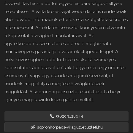
összeállítás teszi a boltot egyedi és barátságos hellyé a
településen. A vállalkozás saját weboldallal is rendelkezik,
ahol további információk érhetők el a szolgáltatásokról és
a termékekről. Az oldalon keresztül könnyedén felvehető
a kapcsolat a virágbolt munkatársaival. Az
ügyfélközpontú szemlélet és a precíz, megbízható
munkavégzés garantálja a vásárlók elégedettségét. A
helyi közösségben betöltött szerepüket a személyes
kapcsolatok ápolásával erősítik. Legyen szó egy örömteli
eseményről vagy egy csendes megemlékezésről, itt
mindenki megtalálja a megfelelő virágkötészeti
megoldást. A sopronhorpácsi üzlet elkötelezett a helyi
igények magas szintű kiszolgálása mellett.
+36209128644
sopronhorpacs-viraguzlet.uzleti.hu