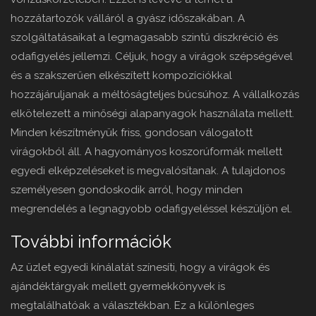
hozzátartozók válláról a gyász időszakában. A
szolgáltatásaikat a legmagasabb szintű diszkréció és
odafigyelés jellemzi. Céljuk, hogy a virágok szépségével
és a szakszerűen elkészített kompozíciókkal
hozzájáruljanak a méltóságteljes búcsúhoz. A vállalkozás
elkötelezett a minőségi alapanyagok használata mellett.
Minden készítményük friss, gondosan válogatott
virágokból áll. A hagyományos koszorúformák mellett
egyedi elképzeléseket is megvalósítanak. A tulajdonos
személyesen gondoskodik arról, hogy minden
megrendelés a legnagyobb odafigyeléssel készüljön el.
További információk
Az üzlet egyedi kínálatát színesíti, hogy a virágok és
ajándéktárgyak mellett gyermekkönyvek is
megtalálhatóak a választékban. Ez a különleges