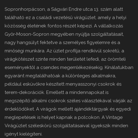
Sopronhorpácson, a Ságvári Endre utca 13. szám alatt
található ez a családi vezetésű virágüzlet, amely a helyi
közösség életének fontos részét képezi. A vállalkozás
Győr-Moson-Sopron megyében nyújtja szolgáltatásait,
nagy hangsúlyt fektetve a személyes figyelemre és a
minőségi munkára. Az üzlet profilja rendkívül sokrétű, a
virágkötészet szinte minden területét lefedi, az örömteli
eseményektől a csendes megemlékezésekig. Kínálatukban
egyaránt megtalálhatóak a különleges alkalmakra,
például esküvőkre készített menyasszonyi csokrok és
terem-dekorációk. Emellett a mindennapokat is
megszépítő alkalmi csokrok széles választékával várják az
érdeklődőket. A virágok mellett ajándéktárgyak és egyedi
meglepetések is helyet kapnak a polcokon. A Vintage
Virágüzlet széleskörű szolgáltatásaival igyekszik minden
igényt kielégíteni.