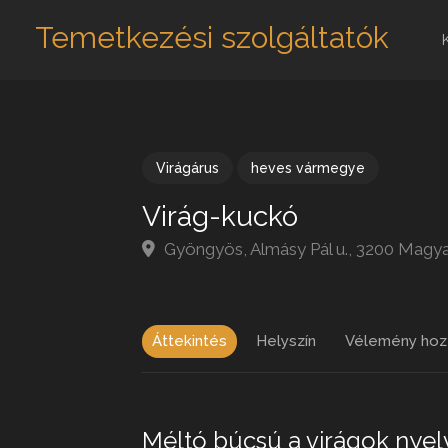
Temetkezési szolgáltatók
Virágárus
heves vármegye
Virág-kuckó
Gyöngyös, Almásy Pál u., 3200 Magy
Áttekintés
Helyszín
Vélemény hoz
Méltó búcsú a virágok ny