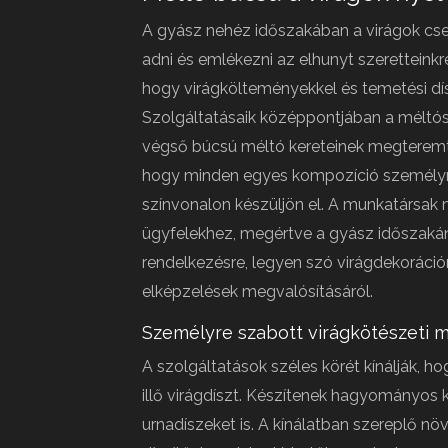
A gyász nehéz időszakában a virágok cse
adni és emlékezni az elhunyt szeretteinkre
hogy virágkölteményekkel és temetési dís
Szolgáltatásaik középpontjában a méltós
végső búcsú méltó kereteinek megteremté
hogy minden egyes kompozíció személy
színvonalon készüljön el. A munkatársak
ügyfelekhez, megértve a gyász időszaká
rendelkezésre, legyen szó virágdekorációr
elképzelések megvalósításáról.
Személyre szabott virágkötészeti 
A szolgáltatások széles körét kínálják, 
illő virágdíszt. Készítenek hagyományos k
urnadíszeket is. A kínálatban szereplő n