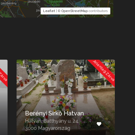
Leaflet
| ©
OpenStreetMap
contributors
 Zárva
Jelenleg Zárva
Berényi Sírkő Hatvan
Hatvan, Batthyány u. 24,
H
3000 Magyarország
M