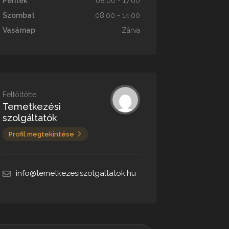
Péntek
08:00 - 17:00
Szombat
08:00 - 14:00
Vasárnap
Zárva
Feltöltötte
Temetkezési
szolgáltatók
Profil megtekintése
info@temetkezesiszolgaltatok.hu