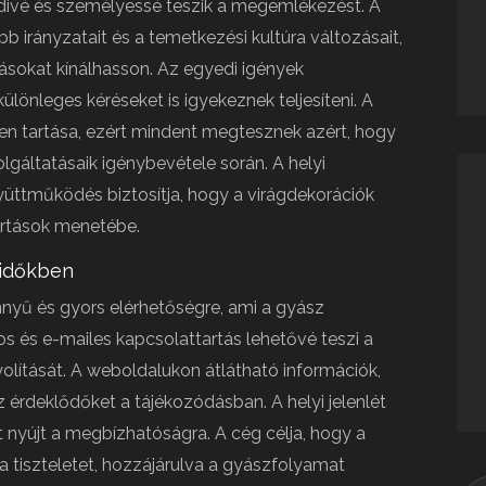
edivé és személyessé teszik a megemlékezést. A
b irányzatait és a temetkezési kultúra változásait,
sokat kínálhasson. Az egyedi igények
ülönleges kéréseket is igyekeznek teljesíteni. A
ben tartása, ezért mindent megtesznek azért, hogy
lgáltatásaik igénybevétele során. A helyi
yüttműködés biztosítja, hogy a virágdekorációk
artások menetébe.
 időkben
nnyű és gyors elérhetőségre, ami a gyász
s és e-mailes kapcsolattartás lehetővé teszi a
lítását. A weboldalukon átlátható információk,
z érdeklődőket a tájékozódásban. A helyi jelenlét
t nyújt a megbízhatóságra. A cég célja, hogy a
 a tiszteletet, hozzájárulva a gyászfolyamat