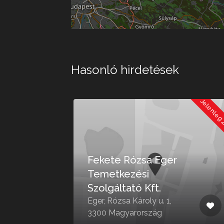
Hasonló hirdetések
Jelenleg Zárva
Jelenleg
Fekete Rózsa Eger
Temetkezési
ő
Szolgáltató Kft.
Eger, Rózsa Károly u. 1,
3300 Magyarország