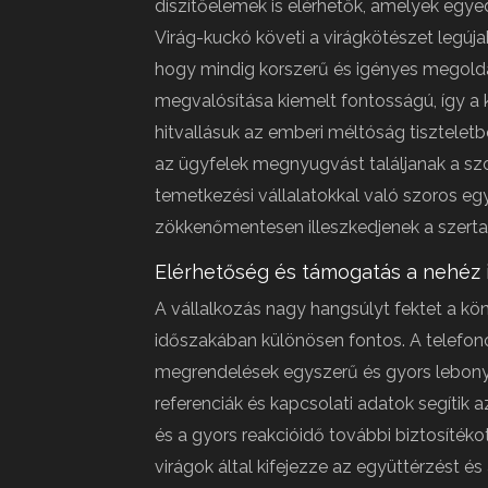
díszítőelemek is elérhetők, amelyek egy
Virág-kuckó követi a virágkötészet legújab
hogy mindig korszerű és igényes megoldá
megvalósítása kiemelt fontosságú, így a k
hitvallásuk az emberi méltóság tisztelet
az ügyfelek megnyugvást találjanak a szo
temetkezési vállalatokkal való szoros eg
zökkenőmentesen illeszkedjenek a szert
Elérhetőség és támogatás a nehéz
A vállalkozás nagy hangsúlyt fektet a kö
időszakában különösen fontos. A telefono
megrendelések egyszerű és gyors lebonyo
referenciák és kapcsolati adatok segítik a
és a gyors reakcióidő további biztosítéko
virágok által kifejezze az együttérzést és