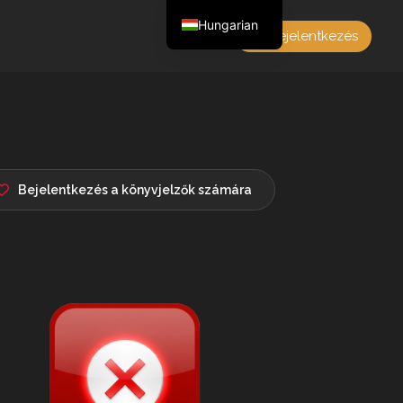
Hungarian
Bejelentkezés
English
Czech
German
Polish
French
Bejelentkezés a könyvjelzők számára