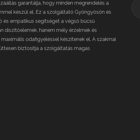
záállás garantálja, hogy minden megrendelés a
mmel készül el. Ez a szolgáltató Gyöngyösön és
ó és empatikus segítséget a végső búcsú
n díszítőelemek, hanem mély érzelmek és
 maximális odafigyeléssel készítenek el. A szakmai
ttesen biztosítja a szolgáltatás magas