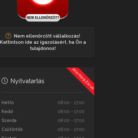
Nem ellenőrzött vállalkozás!
Kattintson ide az igazolásért, ha Ön a
tulajdonos!
Jelenleg Zárva
Nyitvatartás
Hétfő
08:00 - 17:00
Kedd
08:00 - 17:00
Szerda
08:00 - 17:00
Csütörtök
08:00 - 17:00