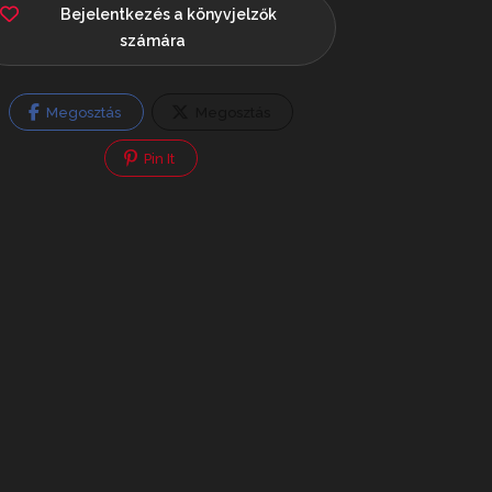
Bejelentkezés a könyvjelzők
számára
Megosztás
Megosztás
Pin It