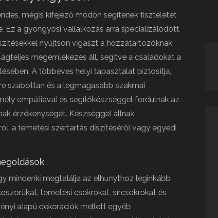
ndes, mégis kifejező módon segítenek tiszteletet
. Ez a gyöngyösi vállalkozás arra specializálódott,
zítésekkel nyújtson vigaszt a hozzátartozóknak.
ágteljes megemlékezés áll, segítve a családokat a
sében. A többéves helyi tapasztalat biztosítja,
re szabottan és a legmagasabb szakmai
 mély empátiával és segítőkészséggel fordulnak az
nak érzékenységét. Készséggel állnak
ól, a temetési szertartás díszítéséről vagy egyedi
megoldások
hogy mindenki megtalálja az elhunythoz leginkább
oszorúkat, temetési csokrokat, sírcsokrokat és
övényi alapú dekorációk mellett egyéb