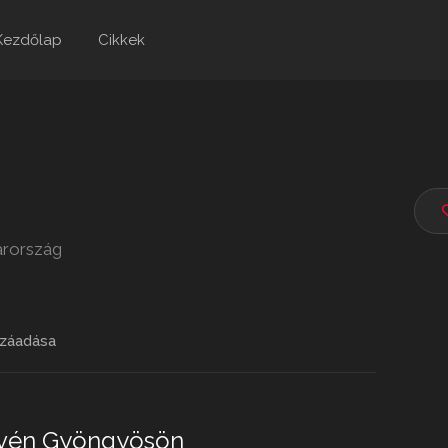
Kezdőlap
Cikkek
arország
záadása
elvén Gyöngyösön