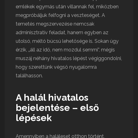
emlékek egymás után villannak fel, miközben
megpróbáljuk felfogni a veszteséget. A
temetés megszervezése nemcsak
adminisztratív feladat, hanem egyben az
utolsó, méltó búcsú lehetősége is. Sokan úgy
érzik, „áll az idő, nem mozdul semmi”, mégis
muszáj néhány hivatalos lépést végiggondolni,
hogy szerettünk végső nyugalomra
találhasson.
A halál hivatalos
bejelentése – első
lépések
Amennyiben a haláleset otthon történt,