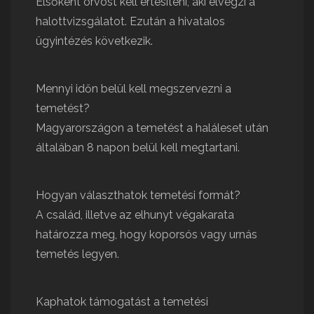
Elsőként orvost kell értesíteni, aki elvégzi a
halottvizsgálatot. Ezután a hivatalos
ügyintézés következik.
Mennyi időn belül kell megszervezni a
temetést?
Magyarországon a temetést a haláleset után
általában 8 napon belül kell megtartani.
Hogyan választhatok temetési formát?
A család, illetve az elhunyt végakarata
határozza meg, hogy koporsós vagy urnás
temetés legyen.
Kaphatok támogatást a temetési