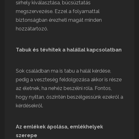
sírhely kiválasztása, búcsúztatás
megszervezése. Ezzel a folyamattal
biztonságban érezheti magát minden
hozzátartozó.
Tabuk és tévhitek a halállal kapcsolatban
Sok családban ma is tabu a halál kérdése,
pedig a veszteség feldolgozása akkor is része
az életnek, ha nehéz beszélni róla. Fontos,
hogy nyíltan, őszintén beszélgessünk ezekről a
kérdésekről.
Az emlékek ápolása, emlékhelyek
szerepe