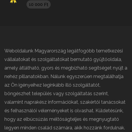
10 000
Ft
Weboldalunk Magyarország legátfogóbb temetkezési
vállalatokat és szolgáltatókat bemutató gyűjtőoldala,
amely átlátható, gyors és megbízható segítséget nyújt a
nehéz pillanatokban. Nálunk egyszerűen megtalálhatja
az Ön igényeihez leginkább illő szolgáltatót,
böngészhet település vagy szolgáltatás szerint,
valamint naprakész információkat, szakértői tanácsokat
és felhasználói véleményeket is olvashat. Küldetésünk,
hogy az elbúcsúzás méltóságteljes és megnyugtató
legyen minden család számára, akik hozzánk fordulnak.