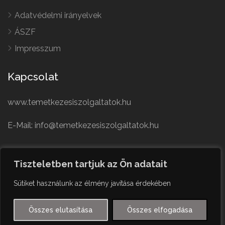
Adatvédelmi irányelvek
ÁSZF
Impresszum
Kapcsolat
www.temetkezesiszolgaltatok.hu
E-Mail: info@temetkezesiszolgaltatok.hu
French
Polish
Tiszteletben tartjuk az Ön adatait
German
© Minden jog fenntartva
Sütiket használunk az élmény javítása érdekében
Czech
English
Összes elutasítása
Összes elfogadása
Hungarian