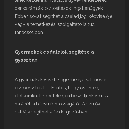
lehet kezdeni a hivatalos ügyek rendezését:
bankszámlák, biztosítások, ingatlanügyek.
Ebben sokat segíthet a család jogi képviselője,
vagy a temetkezési szolgáltató is tud
tanácsot adni.
Gyermekek és fiatalok segítése a
gyászban
A gyermekek veszteségélménye különösen
érzékeny terület. Fontos, hogy őszintén,
életkoruknak megfelelően beszéljünk velük a
halálról, a búcsú fontosságáról. A szülők
példája segíthet a feldolgozásban.