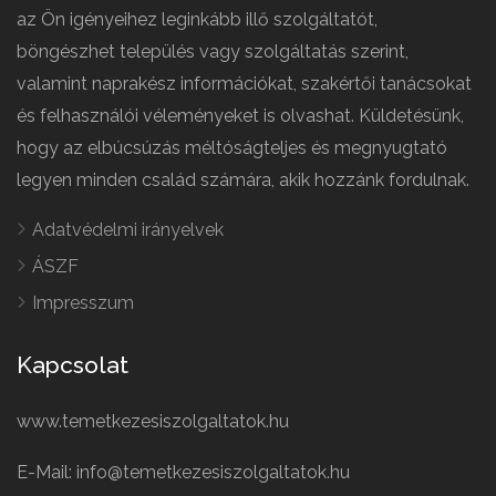
az Ön igényeihez leginkább illő szolgáltatót,
böngészhet település vagy szolgáltatás szerint,
valamint naprakész információkat, szakértői tanácsokat
és felhasználói véleményeket is olvashat. Küldetésünk,
hogy az elbúcsúzás méltóságteljes és megnyugtató
legyen minden család számára, akik hozzánk fordulnak.
Adatvédelmi irányelvek
ÁSZF
Impresszum
Kapcsolat
www.temetkezesiszolgaltatok.hu
E-Mail: info@temetkezesiszolgaltatok.hu
French