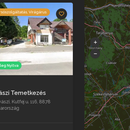
sószolgáltatás, Virágárus
leg Nyitva
ászi Temetkezés
ászi, Kutfej u. 116, 8878
arország