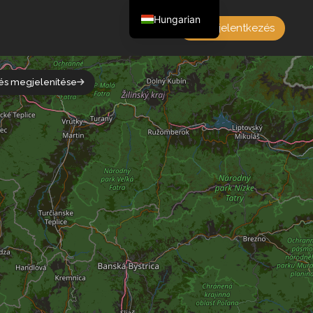
Hungarian
Bejelentkezés
English
Czech
tés megjelenítése
German
Polish
French