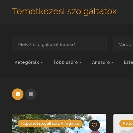
Temetkezési szolgáltatók
Kategóriák
Több szűrő
Ár szűrő
Ért
Koporsószolgáltatás, Virágárus
Kopor