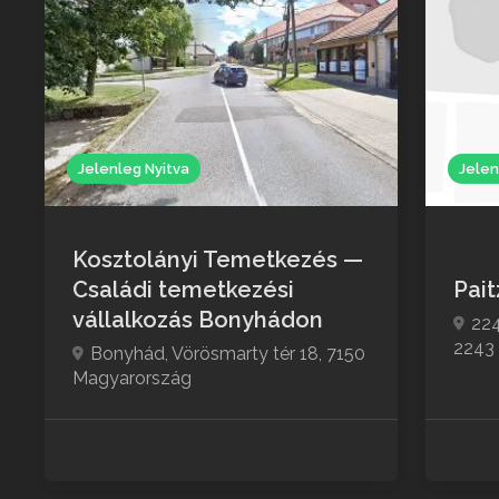
Jelenleg Nyitva
Jelen
Kosztolányi Temetkezés —
Családi temetkezési
Pai
vállalkozás Bonyhádon
224
2243
Bonyhád, Vörösmarty tér 18, 7150
Magyarország