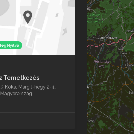
leg Nyitva
tz Temetkezés
3 Kóka, Margit-hegy 2-4.,
 Magyarország