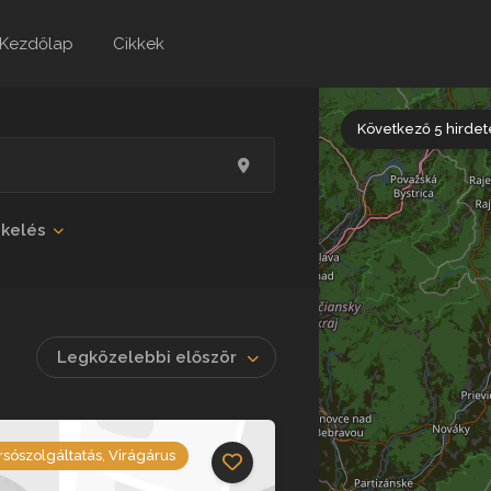
Kezdőlap
Cikkek
Következő 5 hirde
ékelés
Legközelebbi először
sószolgáltatás, Virágárus