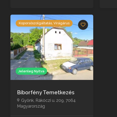
Koporsószolgáltatás, Virágárus
Jelenleg Nyitva
Bíborfény Temetkezés
Gyönk, Rákóczi u. 209, 7064
Magyarország