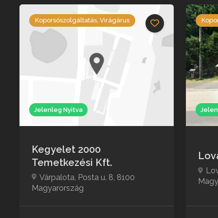
Koporsószolgáltatás, Virágárus
Kopor
Jelenleg Nyitva
Jelen
Kegyelet 2000
Lov
Temetkezési Kft.
Lov
Várpalota, Posta u. 8, 8100
Magy
Magyarország