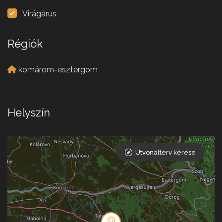
Virágárus
Régiók
komárom-esztergom
Helyszín
Útvonalterv kérése