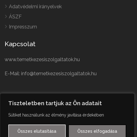
Adatvédelmi irányelvek
ÁSZF
Impresszum
Kapcsolat
www.temetkezesiszolgaltatok.hu
E-Mail: info@temetkezesiszolgaltatok.hu
French
Polish
Tiszteletben tartjuk az Ön adatait
German
© Minden jog fenntartva
Sütiket használunk az élmény javítása érdekében
Czech
English
Összes elutasítása
Összes elfogadása
Hungarian