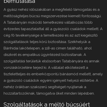
bemutatása
A gyász nehéz időszakában a megfelelő támogatás és a
méltóságteljes búcsú megszervezése kiemelt fontosságú.
A Tatabányán működő temetkezési vállalkozás több
évtizedes tapasztalattal áll a gyászoló családok mellett. A
cég fő tevékenysége a temetkezési és az azt kiegészítő
szolgáltatások teljes körű biztosítása. Székhelyük a
Bánhidai lakótelepen, a 118-as címen található, ahol
diszkrét és empatikus ügyintézést biztosítanak. A
szolgáltatási területük elsősorban Tatabányára és annak
vonzáskörzetére terjed ki. A vállalat elkötelezett a
tiszteletteljes és emberközpontú bánásmód mellett, amely
a gyászoló családok egyéni igényeit helyezi előtérbe. A
nehéz órákban szakszerű segítséget nyújtanak a
hozzátartozóknak, támogatva őket minden lépésben.
Szolgáltatások a méltó búcsúért