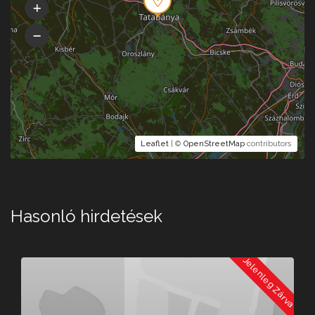
Leaflet
| ©
OpenStreetMap
contributors
Hasonló hirdetések
a
Jelenleg Zárva