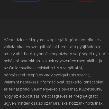
Weboldalunk Magyarország legátfogóbb temetkezési
vállalatokat és szolgáltatókat bemutató gyűjtőoldala,
amely átlátható, gyors és megbízható segítséget nyújt a
nehéz pillanatokban. Nálunk egyszerűen megtalálhatja
az Ön igényeihez leginkább illő szolgáltatót,
böngészhet település vagy szolgáltatás szerint,
valamint naprakész információkat, szakértői tanácsokat
és felhasználói véleményeket is olvashat. Küldetésünk,
hogy az elbúcsúzás méltóságteljes és megnyugtató
legyen minden család számára, akik hozzánk fordulnak.