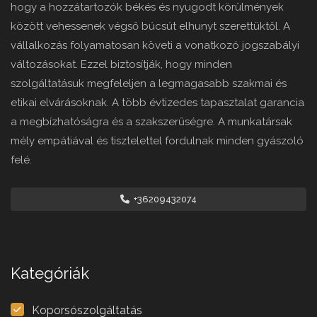
hogy a hozzátartozók békés és nyugodt körülmények
között vehessenek végső búcsút elhunyt szerettüktől. A
vállalkozás folyamatosan követi a vonatkozó jogszabályi
változásokat. Ezzel biztosítják, hogy minden
szolgáltatásuk megfeleljen a legmagasabb szakmai és
etikai elvárásoknak. A több évtizedes tapasztalat garancia
a megbízhatóságra és a szakszerűségre. A munkatársak
mély empátiával és tisztelettel fordulnak minden gyászoló
felé.
+36209432074
Kategóriák
Koporsószolgáltatás