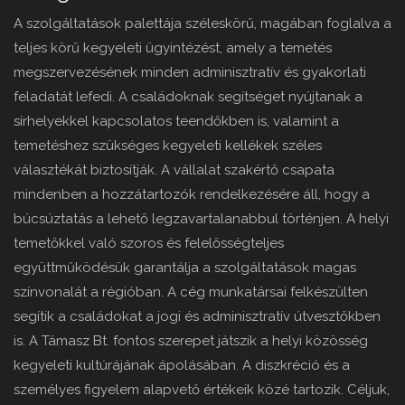
A szolgáltatások palettája széleskörű, magában foglalva a
teljes körű kegyeleti ügyintézést, amely a temetés
megszervezésének minden adminisztratív és gyakorlati
feladatát lefedi. A családoknak segítséget nyújtanak a
sírhelyekkel kapcsolatos teendőkben is, valamint a
temetéshez szükséges kegyeleti kellékek széles
választékát biztosítják. A vállalat szakértő csapata
mindenben a hozzátartozók rendelkezésére áll, hogy a
búcsúztatás a lehető legzavartalanabbul történjen. A helyi
temetőkkel való szoros és felelősségteljes
együttműködésük garantálja a szolgáltatások magas
színvonalát a régióban. A cég munkatársai felkészülten
segítik a családokat a jogi és adminisztratív útvesztőkben
is. A Támasz Bt. fontos szerepet játszik a helyi közösség
kegyeleti kultúrájának ápolásában. A diszkréció és a
személyes figyelem alapvető értékeik közé tartozik. Céljuk,