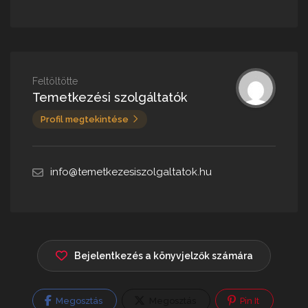
Feltöltötte
Temetkezési szolgáltatók
Profil megtekintése
info@temetkezesiszolgaltatok.hu
Bejelentkezés a könyvjelzők számára
Megosztás
Megosztás
Pin It