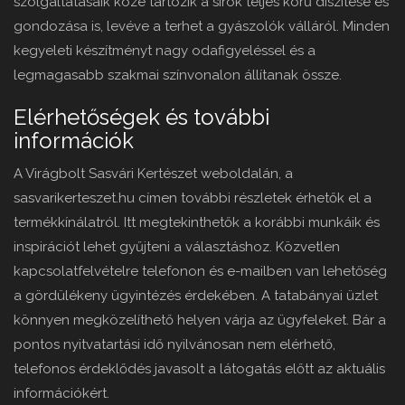
szolgáltatásaik közé tartozik a sírok teljes körű díszítése és
gondozása is, levéve a terhet a gyászolók válláról. Minden
kegyeleti készítményt nagy odafigyeléssel és a
legmagasabb szakmai színvonalon állítanak össze.
Elérhetőségek és további
információk
A Virágbolt Sasvári Kertészet weboldalán, a
sasvarikerteszet.hu címen további részletek érhetők el a
termékkínálatról. Itt megtekinthetők a korábbi munkáik és
inspirációt lehet gyűjteni a választáshoz. Közvetlen
kapcsolatfelvételre telefonon és e-mailben van lehetőség
a gördülékeny ügyintézés érdekében. A tatabányai üzlet
könnyen megközelíthető helyen várja az ügyfeleket. Bár a
pontos nyitvatartási idő nyilvánosan nem elérhető,
telefonos érdeklődés javasolt a látogatás előtt az aktuális
információkért.