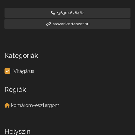
+36304678462
sasvarikerteszet.hu
Kategóriák
Virágárus
Régiók
komárom-esztergom
Helyszín