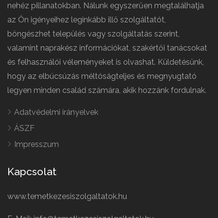
nehéz pillanatokban. Nálunk egyszerűen megtalálhatja
az Ön igényeihez leginkább illő szolgáltatót,
böngészhet település vagy szolgáltatás szerint,
valamint naprakész információkat, szakértői tanácsokat
és felhasználói véleményeket is olvashat. Küldetésünk,
hogy az elbúcsúzás méltóságteljes és megnyugtató
legyen minden család számára, akik hozzánk fordulnak.
Adatvédelmi irányelvek
ÁSZF
Impresszum
Kapcsolat
www.temetkezesiszolgaltatok.hu