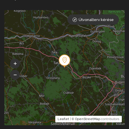
Útvonalterv kérése
Leaflet
| ©
OpenStreetMap
contributors