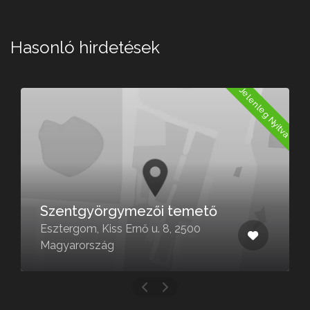
Hasonló hirdetések
Jelenleg Nyitva
a
Szentgyörgymezői temető
Esztergom, Kiss Ernő u. 8, 2500
Magyarország