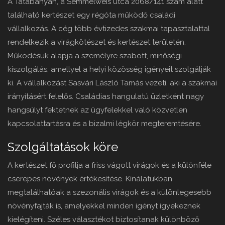
A Tatabányán, a Semmelweis utca 2068/141 szám alatt
található kertészet egy régóta működő családi
vállalkozás. A cég több évtizedes szakmai tapasztalattal
rendelkezik a virágkötészet és kertészet területén.
Működésük alapja a személyre szabott, minőségi
kiszolgálás, amellyel a helyi közösség igényeit szolgálják
ki. A vállalkozást Sasvári László Tamás vezeti, aki a szakmai
irányításért felelős. Családias hangulatú üzletként nagy
hangsúlyt fektetnek az ügyfelekkel való közvetlen
kapcsolattartásra és a bizalmi légkör megteremtésére.
Szolgáltatások köre
A kertészet fő profilja a friss vágott virágok és a különféle
cserepes növények értékesítése. Kínálatukban
megtalálhatóak a szezonális virágok és a különlegesebb
növényfajták is, amelyekkel minden igényt igyekeznek
kielégíteni. Széles választékot biztosítanak különböző