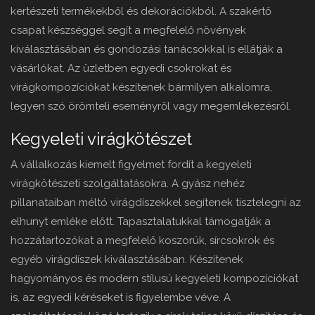
kertészeti termékekből és dekorációkból. A szakértő
csapat készséggel segít a megfelelő növények
kiválasztásában és gondozási tanácsokkal is ellátják a
vásárlókat. Az üzletben egyedi csokrokat és
virágkompozíciókat készítenek bármilyen alkalomra,
legyen szó örömteli eseményről vagy megemlékezésről.
Kegyeleti virágkötészet
A vállalkozás kiemelt figyelmet fordít a kegyeleti
virágkötészeti szolgáltatásokra. A gyász nehéz
pillanataiban méltó virágdíszekkel segítenek tisztelegni az
elhunyt emléke előtt. Tapasztalatukkal támogatják a
hozzátartozókat a megfelelő koszorúk, sírcsokrok és
egyéb virágdíszek kiválasztásában. Készítenek
hagyományos és modern stílusú kegyeleti kompozíciókat
is, az egyedi kéréseket is figyelembe véve. A