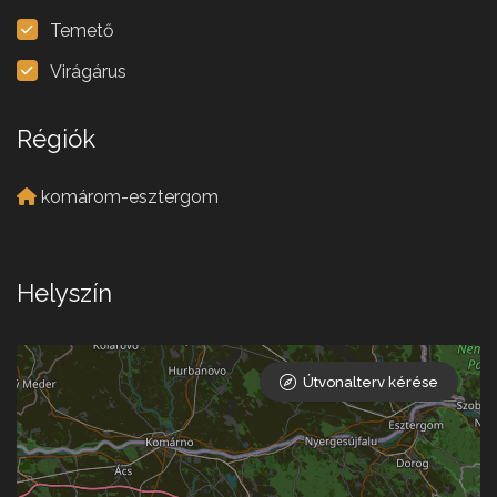
Temető
Virágárus
Régiók
komárom-esztergom
Helyszín
Útvonalterv kérése