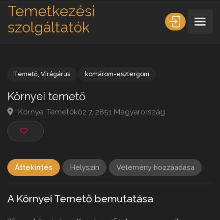
Temetkezési
szolgáltatók
Temető
,
Virágárus
komárom-esztergom
Környei temető
Környe, Temetőköz 7, 2851 Magyarország
Áttekintés
Helyszín
Vélemény hozzáadása
A Környei Temető bemutatása