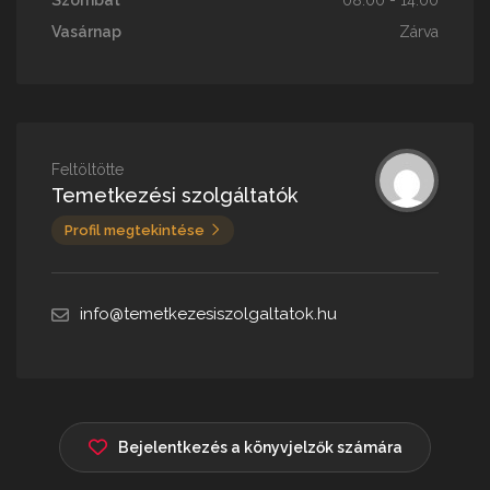
Szombat
08:00 - 14:00
Vasárnap
Zárva
Feltöltötte
Temetkezési szolgáltatók
Profil megtekintése
info@temetkezesiszolgaltatok.hu
Bejelentkezés a könyvjelzők számára