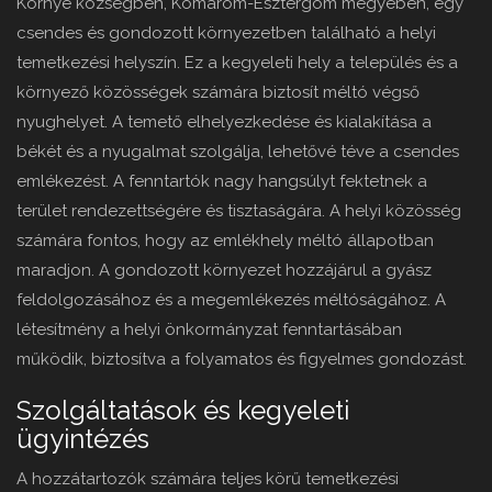
Környe községben, Komárom-Esztergom megyében, egy
csendes és gondozott környezetben található a helyi
temetkezési helyszín. Ez a kegyeleti hely a település és a
környező közösségek számára biztosít méltó végső
nyughelyet. A temető elhelyezkedése és kialakítása a
békét és a nyugalmat szolgálja, lehetővé téve a csendes
emlékezést. A fenntartók nagy hangsúlyt fektetnek a
terület rendezettségére és tisztaságára. A helyi közösség
számára fontos, hogy az emlékhely méltó állapotban
maradjon. A gondozott környezet hozzájárul a gyász
feldolgozásához és a megemlékezés méltóságához. A
létesítmény a helyi önkormányzat fenntartásában
működik, biztosítva a folyamatos és figyelmes gondozást.
Szolgáltatások és kegyeleti
ügyintézés
A hozzátartozók számára teljes körű temetkezési