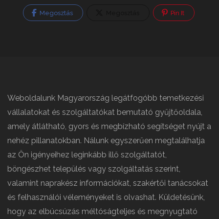
Megosztás
Megosztás
Pin It
Weboldalunk Magyarország legátfogóbb temetkezési
vállalatokat és szolgáltatókat bemutató gyűjtőoldala,
amely átlátható, gyors és megbízható segítséget nyújt a
nehéz pillanatokban. Nálunk egyszerűen megtalálhatja
az Ön igényeihez leginkább illő szolgáltatót,
böngészhet település vagy szolgáltatás szerint,
valamint naprakész információkat, szakértői tanácsokat
és felhasználói véleményeket is olvashat. Küldetésünk,
hogy az elbúcsúzás méltóságteljes és megnyugtató