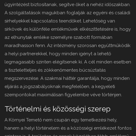
ügyintézést biztosítanak, segítve őket a nehéz időszakban.
A szolgáltatások magukban foglalják az egyéni és családi
sírhelyekkel kapcsolatos teendőket. Lehetőség van
sírkövek és különféle emlékművek elkészíttetésére is, hogy
az elhunytak emléke személyre szabott formában
maradhasson fenn. Az intézmény szorosan együttműködik
a helyi partnerekkel, hogy minden igényt a lehető
legmagasabb szinten elégítsenek ki. A cél minden esetben
a tiszteletteljes és zökkenőmentes búcsúztatás
megszervezése. A szakmai háttér garantálja, hogy minden
eljárás a jogszabályoknak megfelelően, a kegyeleti
szempontokat maximálisan figyelembe véve történjen.
Történelmi és közösségi szerep
A Környei Temető nem csupán egy temetkezési hely,
hanem a helyi történelem és a közösségi emlékezet fontos