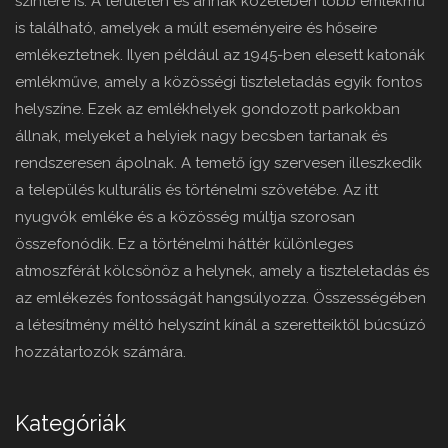
színtere is. A területen és annak közelében több emlékmű
is található, amelyek a múlt eseményeire és hőseire
emlékeztetnek. Ilyen például az 1945-ben elesett katonák
emlékműve, amely a közösségi tiszteletadás egyik fontos
helyszíne. Ezek az emlékhelyek gondozott parkokban
állnak, melyeket a helyiek nagy becsben tartanak és
rendszeresen ápolnak. A temető így szervesen illeszkedik
a település kulturális és történelmi szövetébe. Az itt
nyugvók emléke és a közösség múltja szorosan
összefonódik. Ez a történelmi háttér különleges
atmoszférát kölcsönöz a helynek, amely a tiszteletadás és
az emlékezés fontosságát hangsúlyozza. Összességében
a létesítmény méltó helyszínt kínál a szeretteiktől búcsúzó
hozzátartozók számára.
Kategóriák