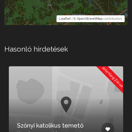
Leaflet
| ©
OpenStreetMap
contributors
Hasonló hirdetések
a
Jelenleg Zárva
Szőnyi katolikus temetö