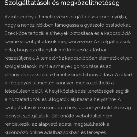
Szolgáltatások és megközelíthetőség
Az intézmény a temetkezési szolgáltatások körét nyújtja,
hogy a nehéz időkben támogassa a gyászoló családokat.
Ezek közé tartozik a sírhelyek biztosítása és a kapcsolódó
személyi szolgáltatások megszervezése. A szolgáltatások
célja, hogy az elhunytak méltó búcsúztatásban
részesüljenek. A temetőhöz kapcsolódóan elérhetők olyan
szolgáltatások, mint a sírhelyek gondozása és az
elhunytak szakszerű eltemetésének lebonyolítása. A sírkert
a Téglagyári út mentén könnyen megközelíthető a
településen belül. A helyi közlekedési lehetőségek segítik
a hozzátartozók és látogatók eljutását a helyszínre. A
szolgáltatások elsősorban a helyi és környékbeli lakosság
igényeit szolgálják ki. Bár önálló weboldallal nem
rendelkezik, az alapvető adatai megtalálhatók a
különböző online adatbázisokban és térképes