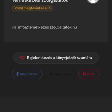
Temetkezési szolgáltatók
Profil megtekintése
info@temetkezesiszolgaltatok.hu
Bejelentkezés a könyvjelzők számára
Megosztás
Megosztás
Pin It