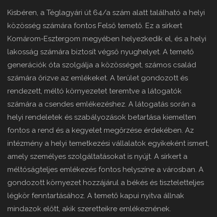
Kisbéren, a Téglagyári út 64/a szám alatt található a helyi
közösség számára fontos Felső temető. Ez a sírkert
Komárom-Esztergom megyében helyezkedik el, és a helyi
lakosság számára biztosít végső nyughelyet. A temető
generációk óta szolgálja a közösséget, számos család
számára őrizve az emlékeket. A terület gondozott és
rendezett, méltó környezetet teremtve a látogatók
számára a csendes emlékezéshez. A látogatás során a
helyi rendeletek és szabályozások betartása kiemelten
fontos a rend és a kegyelet megőrzése érdekében. Az
intézmény a helyi temetkezési vállalatok egyikeként ismert,
amely személyes szolgáltatásokat is nyújt. A sírkert a
méltóságteljes emlékezés fontos helyszíne a városban. A
gondozott környezet hozzájárul a békés és tiszteletteljes
légkör fenntartásához. A temető kapui nyitva állnak
mindazok előtt, akik szeretteikre emlékeznének.