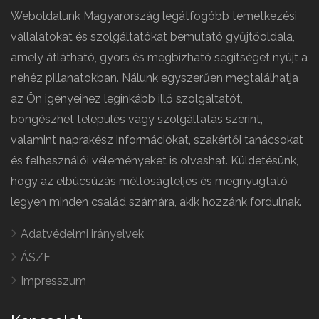
Weboldalunk Magyarország legátfogóbb temetkezési
vállalatokat és szolgáltatókat bemutató gyűjtőoldala,
amely átlátható, gyors és megbízható segítséget nyújt a
nehéz pillanatokban. Nálunk egyszerűen megtalálhatja
az Ön igényeihez leginkább illő szolgáltatót,
böngészhet település vagy szolgáltatás szerint,
valamint naprakész információkat, szakértői tanácsokat
és felhasználói véleményeket is olvashat. Küldetésünk,
hogy az elbúcsúzás méltóságteljes és megnyugtató
legyen minden család számára, akik hozzánk fordulnak.
Adatvédelmi irányelvek
ÁSZF
Impresszum