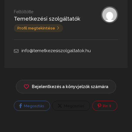
Feltöltötte
Temetkezési szolgáltatók
Profil megtekintése
info@temetkezesiszolgaltatok.hu
Bejelentkezés a könyvjelzők számára
Megosztás
Megosztás
Pin It