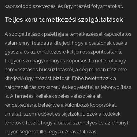
kapcsolódó szervezési és ügyintézési folyamatokat.
Teljes körű temetkezési szolgáltatások
A szolgáltatások palettája a temetkezéssel kapcsolatos
valamennyi feladatra kiterjed, hogy a családnak csak a
gyászra és az emlékezésre kelljen összpontosítania.
Legyen szó hagyományos koporsós temetésről vagy
hamvasztásos búcsúztatásról, a cég minden részletre
kiterjedő ügyintézést biztosít. Ebbe beletartozik a
halottszállítás szakszerű és kegyeletteljes lebonyolítása
is. A temetési kellékek széles választéka áll
rendelkezésre, beleértve a különböző koporsókat,
urnákat, szemfedőket és sírjelzőket. Ezek a kellékek
lehetővé teszik, hogy a búcsú személyes és az elhunyt
egyéniségéhez illő legyen. A ravatalozás