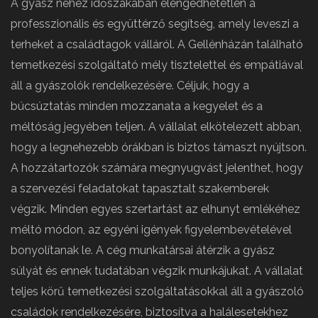
A gyász nehéz időszakában elengedhetetlen a
professzionális és együttérző segítség, amely leveszi a
terheket a családtagok válláról. A Gellénházán található
temetkezési szolgáltató mély tisztelettel és empátiával
áll a gyászolók rendelkezésére. Céljuk, hogy a
búcsúztatás minden mozzanata a kegyelet és a
méltóság jegyében teljen. A vállalat elkötelezett abban,
hogy a legnehezebb órákban is biztos támaszt nyújtson.
A hozzátartozók számára megnyugvást jelenthet, hogy
a szervezési feladatokat tapasztalt szakemberek
végzik. Minden egyes szertartást az elhunyt emlékéhez
méltó módon, az egyéni igények figyelembevételével
bonyolítanak le. A cég munkatársai átérzik a gyász
súlyát és ennek tudatában végzik munkájukat. A vállalat
teljes körű temetkezési szolgáltatásokkal áll a gyászoló
családok rendelkezésére, biztosítva a halálesetekhez