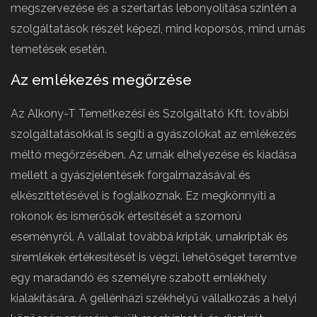
megszervezése és a szertartás lebonyolítása szintén a
szolgáltatások részét képezi, mind koporsós, mind urnás
temetések esetén.
Az emlékezés megőrzése
Az Alkony-T Temetkezési és Szolgáltató Kft. további
szolgáltatásokkal is segíti a gyászolókat az emlékezés
méltó megőrzésében. Az urnák elhelyezése és kiadása
mellett a gyászjelentések forgalmazásával és
elkészíttetésével is foglalkoznak. Ez megkönnyíti a
rokonok és ismerősök értesítését a szomorú
eseményről. A vállalat továbbá kripták, urnakripták és
síremlékek értékesítését is végzi, lehetőséget teremtve
egy maradandó és személyre szabott emlékhely
kialakítására. A gellénházi székhelyű vállalkozás a helyi