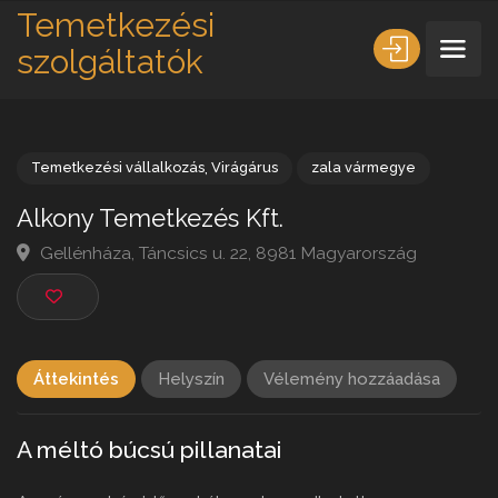
Temetkezési
szolgáltatók
Temetkezési vállalkozás
,
Virágárus
zala vármegye
Alkony Temetkezés Kft.
Gellénháza, Táncsics u. 22, 8981 Magyarország
Áttekintés
Helyszín
Vélemény hozzáadása
A méltó búcsú pillanatai