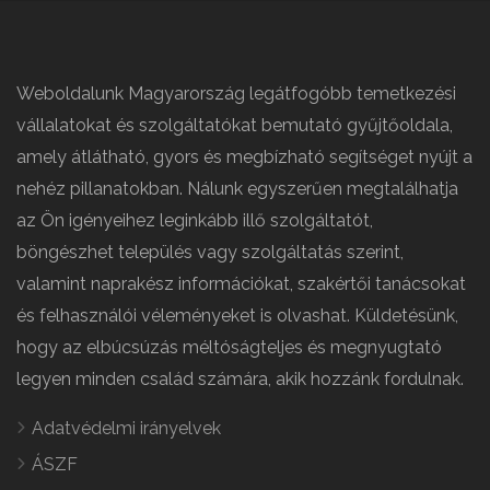
Weboldalunk Magyarország legátfogóbb temetkezési
vállalatokat és szolgáltatókat bemutató gyűjtőoldala,
amely átlátható, gyors és megbízható segítséget nyújt a
nehéz pillanatokban. Nálunk egyszerűen megtalálhatja
az Ön igényeihez leginkább illő szolgáltatót,
böngészhet település vagy szolgáltatás szerint,
valamint naprakész információkat, szakértői tanácsokat
és felhasználói véleményeket is olvashat. Küldetésünk,
hogy az elbúcsúzás méltóságteljes és megnyugtató
legyen minden család számára, akik hozzánk fordulnak.
Adatvédelmi irányelvek
ÁSZF