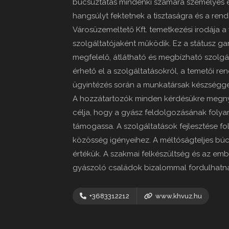
búcsúztatás mindenki számára személyes é
hangsúlyt fektetnek a tisztaságra és a rend
Városüzemeltető Kft. temetkezési irodája 
szolgáltatójaként működik. Ez a státusz g
megfelelő, átlátható és megbízható szolgál
érhető el a szolgáltatásokról, a temetői r
ügyintézés során a munkatársak készséggel 
A hozzátartozók minden kérdésükre megnyu
célja, hogy a gyász feldolgozásának foly
támogassa. A szolgáltatások fejlesztése f
közösség igényeihez. A méltóságteljes búc
értékük. A szakmai felkészültség és az emb
gyászoló családok bizalommal fordulhatna
+3683312212
www.khvuz.hu