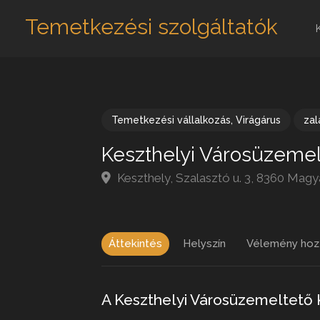
Temetkezési szolgáltatók
Temetkezési vállalkozás
,
Virágárus
za
Keszthelyi Városüzemelt
Keszthely, Szalasztó u. 3, 8360 Mag
Áttekintés
Helyszín
Vélemény hoz
A Keszthelyi Városüzemeltető 