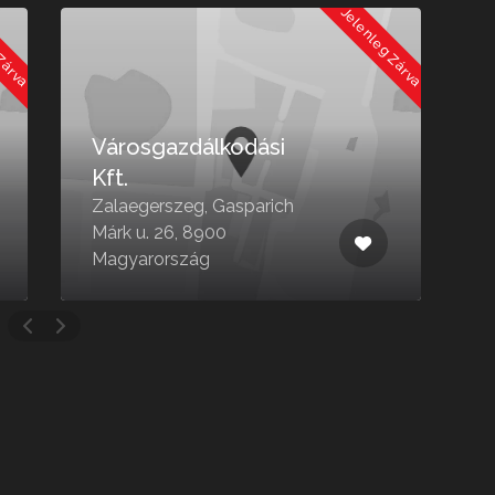
 Zárva
Jelenleg Zárva
Városgazdálkodási
Kft.
Zalaegerszeg, Gasparich
Márk u. 26, 8900
Z
Magyarország
8