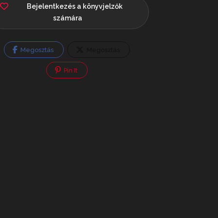
Bejelentkezés a könyvjelzők
számára
Megosztás
Megosztás
Pin It