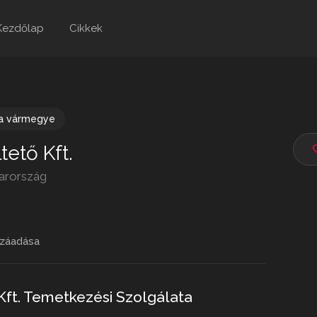
Kezdőlap
Cikkek
la vármegye
ető Kft.
yarország
záadása
Kft. Temetkezési Szolgálata