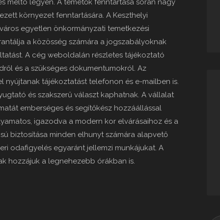
s méltó legyen. A temetők fenntartása során nagy
ezett környezet fenntartására. A Keszthelyi
a város egyetlen önkormányzati temetkezési
arantálja a közösség számára a jogszabályoknak
tatást. A cég weboldalán részletes tájékoztató
endről és a szükséges dokumentumokról. Az
nyújtanak tájékoztatást telefonon és e-mailben is.
gtató és szakszerű választ kaphatnak. A vállalat
amatát emberséges és segítőkész hozzáállással
olyamatos, igazodva a modern kor elvárásaihoz és a
sú biztosítása minden elhunyt számára alapvető
eri odafigyelés egyaránt jellemzi munkájukat. A
k hozzájuk a legnehezebb órákban is.