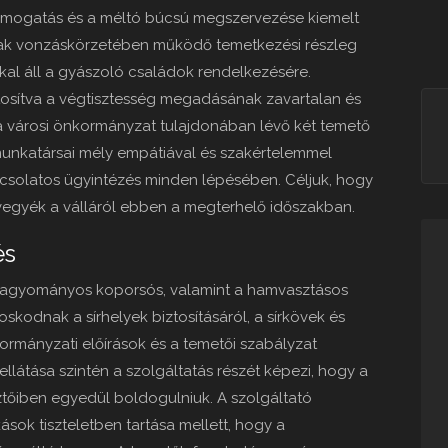
ámogatás és a méltó búcsú megszervezése kiemelt
nak vonzáskörzetében működő temetkezési részleg
kkal áll a gyászoló családok rendelkezésére.
ztosítva a végtisztesség megadásának zavartalan és
lel a városi önkormányzat tulajdonában lévő két temető
munkatársai mély empátiával és szakértelemmel
pcsolatos ügyintézés minden lépésében. Céljuk, hogy
vegyék a válláról ebben a megterhelő időszakban.
és
 hagyományos koporsós, valamint a hamvasztásos
skodnak a sírhelyek biztosításáról, a sírkövek és
kormányzati előírások és a temetői szabályzat
ellátása szintén a szolgáltatás részét képezi, hogy a
ztőiben egyedül boldogulniuk. A szolgáltató
okások tiszteletben tartása mellett, hogy a