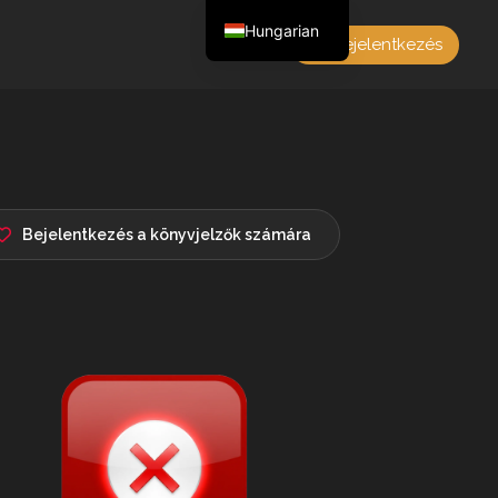
Hungarian
Bejelentkezés
English
Czech
German
Polish
French
Bejelentkezés a könyvjelzők számára