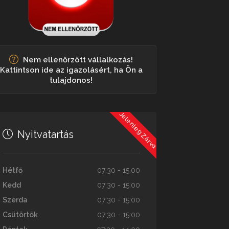
Nem ellenőrzött vállalkozás!
Kattintson ide az igazolásért, ha Ön a
tulajdonos!
Jelenleg Zárva
Nyitvatartás
Hétfő
07:30 - 15:00
Kedd
07:30 - 15:00
Szerda
07:30 - 15:00
Csütörtök
07:30 - 15:00