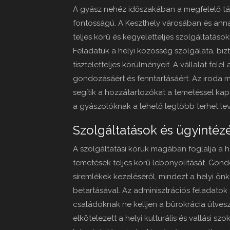
A gyász nehéz időszakában a megfelelő t
fontosságú. A Keszthely városában és an
teljes körű és kegyeletteljes szolgáltatáso
Feladatuk a helyi közösség szolgálata, bi
tiszteletteljes körülményeit. A vállalat fe
gondozásáért és fenntartásáért. Az iroda 
segítik a hozzátartozókat a temetéssel ka
a gyászolóknak a lehető legtöbb terhet le
Szolgáltatások és ügyintéz
A szolgáltatási körük magában foglalja a
temetések teljes körű lebonyolítását. Gondo
síremlékek kezeléséről, mindezt a helyi ön
betartásával. Az adminisztrációs feladatok 
családoknak ne kelljen a bürokrácia útves
elkötelezett a helyi kulturális és vallási sz