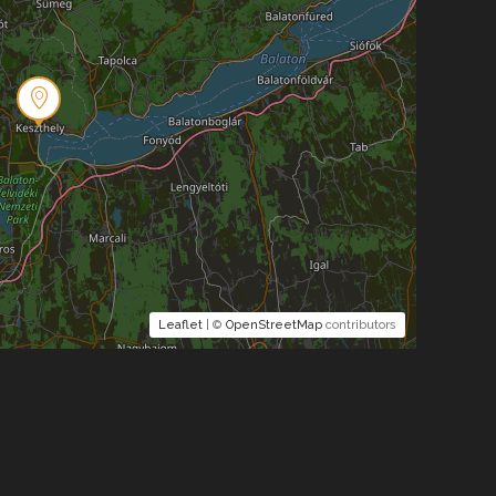
Leaflet
| ©
OpenStreetMap
contributors