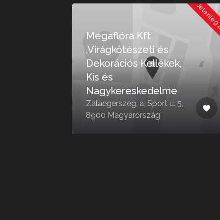
Jelenleg Zárva
Jelenleg
Megaflóra Kft
,Virágkötészeti és
Dekorációs Kellékek,
Kis és
Nagykereskedelme
4,
Zalaegerszeg, a, Sport u. 5,
8900 Magyarország