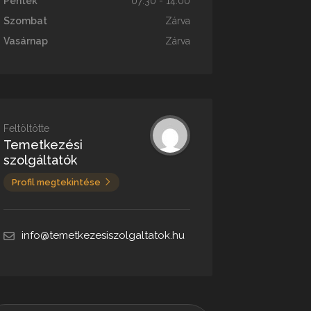
Péntek
07:30 - 14:00
Szombat
Zárva
Vasárnap
Zárva
Feltöltötte
Temetkezési
szolgáltatók
Profil megtekintése
info@temetkezesiszolgaltatok.hu