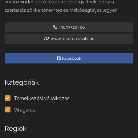
során minden apró részletre odafigyelnek, hogy a
szertartás zökkenőmentes és méltóságteljes legyen.
+3693310486
www.feketerozsabt.hu
Facebook
Kategóriák
Temetkezési vállalkozás
Virágárus
Régiók