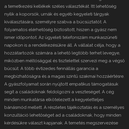
a temetkezési kellékek széles választékát. Itt lehetőség
nyílik a koporsók, urnák és egyéb kegyeleti tárgyak
kiválasztására, személyre szabva a búcsúztatót. A
folyamatos elérhetőség biztosított, hiszen a gyász nem
ismer időpontot. Az ügyeleti telefonszám munkaszüneti
napokon is a rendelkezésükre áll. A vállalat célja, hogy a
hozzátartozók számára a lehető legtöbb terhet levegye,
miközben méltósággal és tisztelettel szervezi meg a végső
búcsút. A több évtizedes fennállás garancia a
megbízhatóságra és a magas szintű szakmai hozzáértésre.
A gyászfolyamat során nyújtott empatikus támogatásuk
segít a családoknak feldolgozni a veszteséget. A cég
minden munkatársa elkötelezett a kegyeletteljes
bánásmód mellett. A részletes tájékoztatás és a személyes
konzultáció lehetőséget ad a családoknak, hogy minden
kérdésükre választ kapjanak. A temetés megszervezése