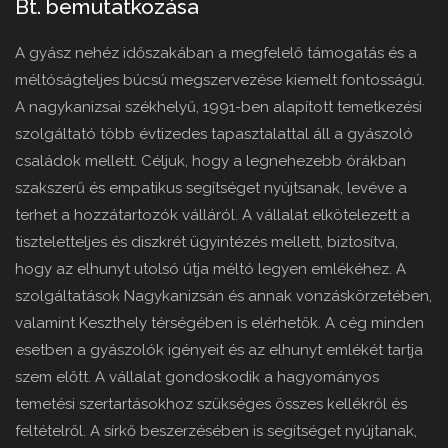
Bt. bemutatkozása
A gyász nehéz időszakában a megfelelő támogatás és a
méltóságteljes búcsú megszervezése kiemelt fontosságú.
A nagykanizsai székhelyű, 1991-ben alapított temetkezési
szolgáltató több évtizedes tapasztalattal áll a gyászoló
családok mellett. Céljuk, hogy a legnehezebb órákban
szakszerű és empatikus segítséget nyújtsanak, levéve a
terhet a hozzátartozók válláról. A vállalat elkötelezett a
tiszteletteljes és diszkrét ügyintézés mellett, biztosítva,
hogy az elhunyt utolsó útja méltó legyen emlékéhez. A
szolgáltatások Nagykanizsán és annak vonzáskörzetében,
valamint Keszthely térségében is elérhetők. A cég minden
esetben a gyászolók igényeit és az elhunyt emlékét tartja
szem előtt. A vállalat gondoskodik a hagyományos
temetési szertartásokhoz szükséges összes kellékről és
feltételről. A sírkő beszerzésében is segítséget nyújtanak,