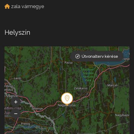
zala vármegye
Helyszín
Útvonalterv kérése