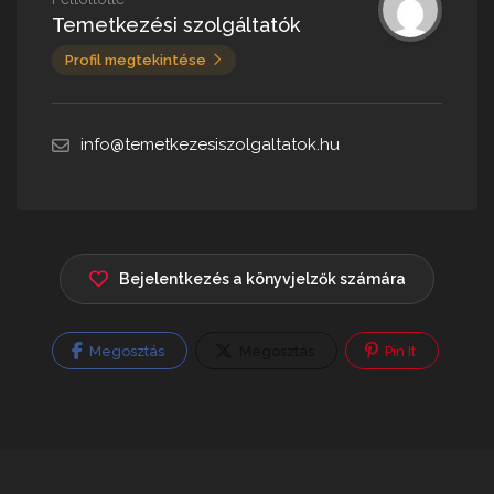
Temetkezési szolgáltatók
Profil megtekintése
info@temetkezesiszolgaltatok.hu
Bejelentkezés a könyvjelzők számára
Megosztás
Megosztás
Pin It