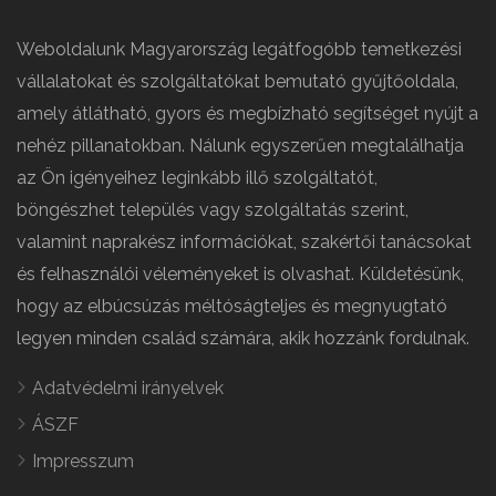
Weboldalunk Magyarország legátfogóbb temetkezési
vállalatokat és szolgáltatókat bemutató gyűjtőoldala,
amely átlátható, gyors és megbízható segítséget nyújt a
nehéz pillanatokban. Nálunk egyszerűen megtalálhatja
az Ön igényeihez leginkább illő szolgáltatót,
böngészhet település vagy szolgáltatás szerint,
valamint naprakész információkat, szakértői tanácsokat
és felhasználói véleményeket is olvashat. Küldetésünk,
hogy az elbúcsúzás méltóságteljes és megnyugtató
legyen minden család számára, akik hozzánk fordulnak.
Adatvédelmi irányelvek
ÁSZF
Impresszum