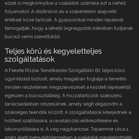
ezzel is megkönnyítve a családok számára ezt a nehéz
folyamatot. A diszkréció és a szakértelem alapvető
értékeik közé tartozik. A gyászolókat minden lépésnél
támogatják, hogy a lehető legnagyobb békében tudjanak
búcsút venni szerettüktől.
Teljes körű és kegyeletteljes
szolgáltatások
A Fekete Rózsa Temetkezési Szolgáltató Bt. teljes körű
ügyintézést biztosít, amely magában foglalja a temetés
minden részletének megszervezését a kezdeti lépésektől
egészen a búcsúztatásig. A hozzátartozók szakszerű
tanácsadásban részesülnek, amely segít eligazodni a
szükséges teendők között. A szolgáltatások kiterjednek a
holttest szállítására, a ravatalozás előkészítésére és
lebonyolítására is. A cég nagykanizsai, Tripammer utca 1.
szám alatti bemutatótermében a családok megtekinthetik