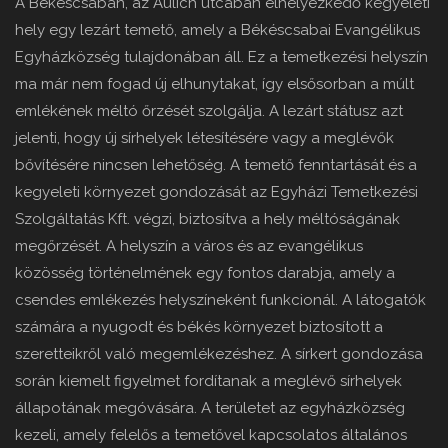
A Békéscsabán, az Aulich utcában elhelyezkedő kegyeleti
hely egy lezárt temető, amely a Békéscsabai Evangélikus
Egyházközség tulajdonában áll. Ez a temetkezési helyszín
ma már nem fogad új elhunytakat, így elsősorban a múlt
emlékének méltó őrzését szolgálja. A lezárt státusz azt
jelenti, hogy új sírhelyek létesítésére vagy a meglévők
bővítésére nincsen lehetőség. A temető fenntartását és a
kegyeleti környezet gondozását az Egyházi Temetkezési
Szolgáltatás Kft. végzi, biztosítva a hely méltóságának
megőrzését. A helyszín a város és az evangélikus
közösség történelmének egy fontos darabja, amely a
csendes emlékezés helyszíneként funkcionál. A látogatók
számára a nyugodt és békés környezet biztosított a
szeretteikről való megemlékezéshez. A sírkert gondozása
során kiemelt figyelmet fordítanak a meglévő sírhelyek
állapotának megóvására. A területet az egyházközség
kezeli, amely felelős a temetővel kapcsolatos általános