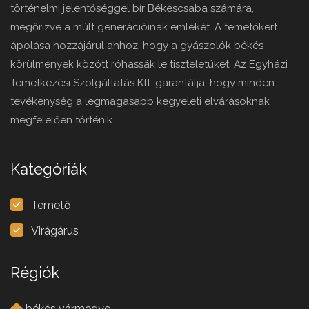
történelmi jelentőséggel bír Békéscsaba számára,
megőrizve a múlt generációinak emlékét. A temetőkert
ápolása hozzájárul ahhoz, hogy a gyászolók békés
körülmények között róhassák le tiszteletüket. Az Egyházi
Temetkezési Szolgáltatás Kft. garantálja, hogy minden
tevékenység a legmagasabb kegyeleti elvárásoknak
megfelelően történik.
Kategóriák
Temető
Virágárus
Régiók
békés vármegye