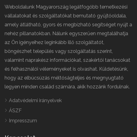
Weboldalunk Magyarország legátfogóbb temetkezési
vállalatokat és szolgáltatókat bemutató gyűjtőoldala,
amely átlátható, gyors és megbízható segítséget nyújt a
nehéz pillanatokban. Nálunk egyszerűen megtalálhatja
az Ön igényeihez leginkább illő szolgáltatót,
böngészhet település vagy szolgáltatás szerint,
valamint naprakész információkat, szakértői tanácsokat
és felhasználói véleményeket is olvashat. Küldetésünk,
hogy az elbúcsúzás méltóságteljes és megnyugtató
legyen minden család számára, akik hozzánk fordulnak.
Adatvédelmi irányelvek
ÁSZF
Impresszum