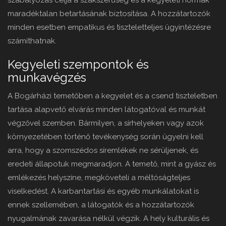
szabályozás célja a szakszerűség és a kegyeleti normák
maradéktalan betartásának biztosítása. A hozzátartozók
minden esetben empatikus és tiszteletteljes ügyintézésre
számíthatnak.
Kegyeleti szempontok és
munkavégzés
A Bogárházi temetőben a kegyelet és a csend tiszteletben
tartása alapvető elvárás minden látogatóval és munkát
végzővel szemben. Bármilyen, a sírhelyeken vagy azok
környezetében történő tevékenység során ügyelni kell
arra, hogy a szomszédos síremlékek ne sérüljenek, és
eredeti állapotuk megmaradjon. A temető, mint a gyász és
emlékezés helyszíne, megköveteli a méltóságteljes
viselkedést. A karbantartási és egyéb munkálatokat is
ennek szellemében, a látogatók és a hozzátartozók
nyugalmának zavarása nélkül végzik. A hely kulturális és