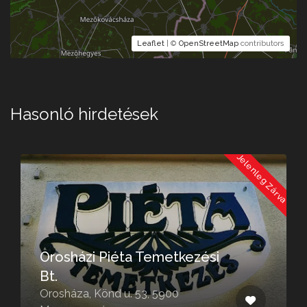
Leaflet
| ©
OpenStreetMap
contributors
Hasonló hirdetések
a
Jelenleg Zárva
Orosházi Piéta Temetkezési
Bt.
Orosháza, Könd u. 53, 5900