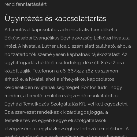
rend fenntartásáért.
Ügyintézés és kapcsolattartás
A temetővel kapcsolatos adminisztratív teendőket a
Békéscsabai Evangélikus Egyházközség Lelkészi Hivatala
intézi. A hivatal a Luther utca 1. szám alatt található, ahol a
hozzátartozók személyesen kaphatnak tájékoztatást. Az
ügyfélfogadás hétfőtől csütörtökig, délelőtt 8 és 12 óra
között zajlik. Telefonon a 06-66/322-162-es számon
érhető el a hivatal, ahol a sírhelyekkel kapcsolatos
kérdésekben nyújtanak segítséget. Fontos tudni, hogy
minden, a temető területén végzendő munkálatot az
Egyházi Temetkezési Szolgáltatás Kft.-vel kell egyeztetni.
Ez a szervezet rendelkezik kizárólagos joggal a
temetkezési és egyéb kegyeleti szolgáltatások
elvégzésére az egyházközséghez tartozó temetőkben. A