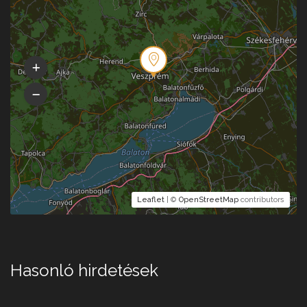
Leaflet
| ©
OpenStreetMap
contributors
Hasonló hirdetések