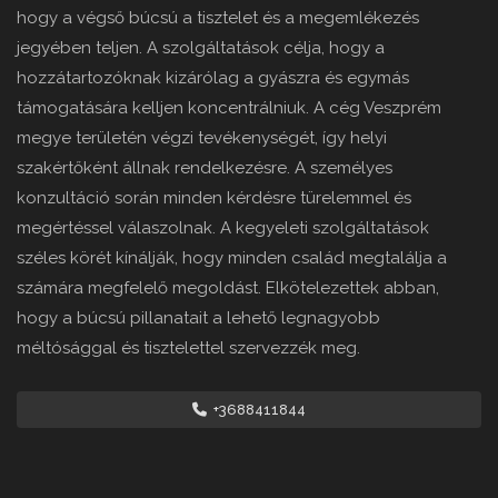
hogy a végső búcsú a tisztelet és a megemlékezés
jegyében teljen. A szolgáltatások célja, hogy a
hozzátartozóknak kizárólag a gyászra és egymás
támogatására kelljen koncentrálniuk. A cég Veszprém
megye területén végzi tevékenységét, így helyi
szakértőként állnak rendelkezésre. A személyes
konzultáció során minden kérdésre türelemmel és
megértéssel válaszolnak. A kegyeleti szolgáltatások
széles körét kínálják, hogy minden család megtalálja a
számára megfelelő megoldást. Elkötelezettek abban,
hogy a búcsú pillanatait a lehető legnagyobb
méltósággal és tisztelettel szervezzék meg.
+3688411844