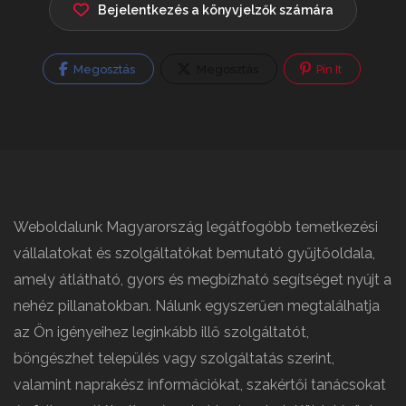
Bejelentkezés a könyvjelzők számára
Megosztás
Megosztás
Pin It
Weboldalunk Magyarország legátfogóbb temetkezési
vállalatokat és szolgáltatókat bemutató gyűjtőoldala,
amely átlátható, gyors és megbízható segítséget nyújt a
nehéz pillanatokban. Nálunk egyszerűen megtalálhatja
az Ön igényeihez leginkább illő szolgáltatót,
böngészhet település vagy szolgáltatás szerint,
valamint naprakész információkat, szakértői tanácsokat