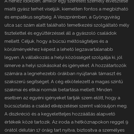
A nehéz időkben, amikor egy szeretett személy elvesztése
miatti gyász terhét viseljük, kiemelten fontos a megbízható
és empatikus segítség. A Veszprémben, a Gyöngyvirág
utca 14c szám alatt található temetkezési szolgáltató mély
tisztelettel és együttérzéssel áll a gyászoló családok
mellett. Céljuk, hogy a búcsú méltóságteljes és a
körülményekhez képest a lehető legzavartalanabb
legyen. A vállalkozás a helyi közösséget szolgálja ki, jól
ismerve a helyi szokásokat és igényeket. A hozzátartozók
számára a legnehezebb órákban nyújtanak támaszt és
szakszerű segítséget. A cég elkötelezett a magas szintű
szakmai és etikai normák betartása mellett. Minden
esetben az egyéni igényeket tartják szem előtt, hogy a
búcsúztatás a család elképzelései szerint valósuljon meg.
A diszkréció és a kegyeletteljes hozzáállás alapvető
értékeik közé tartozik. Az iroda a hétköznapokon reggel 9
órától délután 17 óráig tart nyitva, biztosítva a személyes