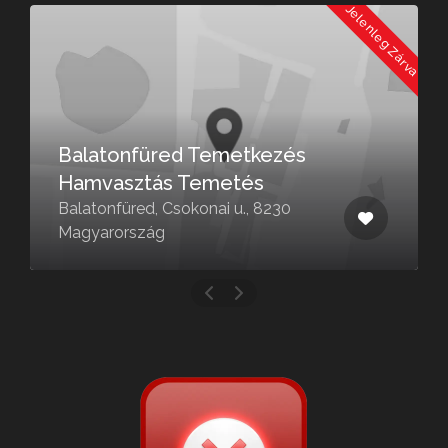
a
Jelenleg Zárva
Balatonfüred Temetkezés
Hamvasztás Temetés
Balatonfüred, Csokonai u., 8230
Magyarország