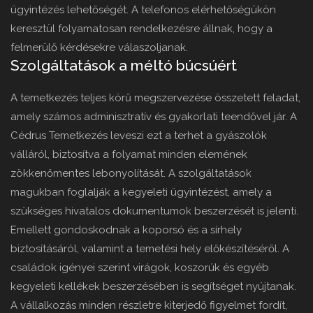
ügyintézés lehetőségét. A telefonos elérhetőségükön
keresztül folyamatosan rendelkezésre állnak, hogy a
felmerülő kérdésekre válaszoljanak.
Szolgáltatások a méltó búcsúért
A temetkezés teljes körű megszervezése összetett feladat,
amely számos adminisztratív és gyakorlati teendővel jár. A
Cédrus Temetkezés leveszi ezt a terhet a gyászolók
válláról, biztosítva a folyamat minden elemének
zökkenőmentes lebonyolítását. A szolgáltatások
magukban foglalják a kegyeleti ügyintézést, amely a
szükséges hivatalos dokumentumok beszerzését is jelenti.
Emellett gondoskodnak a koporsó és a sírhely
biztosításáról, valamint a temetési hely előkészítéséről. A
családok igényei szerint virágok, koszorúk és egyéb
kegyeleti kellékek beszerzésében is segítséget nyújtanak.
A vállalkozás minden részletre kiterjedő figyelmet fordít,