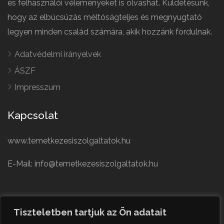
és felhasználói véleményeket is olvashat. Küldetésünk,
hogy az elbúcsúzás méltóságteljes és megnyugtató
legyen minden család számára, akik hozzánk fordulnak.
Adatvédelmi irányelvek
ÁSZF
Impresszum
Kapcsolat
www.temetkezesiszolgaltatok.hu
E-Mail: info@temetkezesiszolgaltatok.hu
French
Polish
Tiszteletben tartjuk az Ön adatait
German
© Minden jog fenntartva