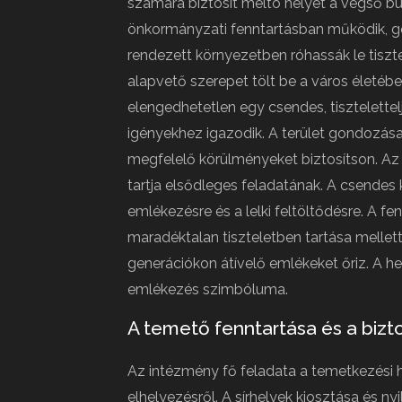
számára biztosít méltó helyet a végső 
önkormányzati fenntartásban működik, g
rendezett környezetben róhassák le tiszte
alapvető szerepet tölt be a város életéb
elengedhetetlen egy csendes, tisztelettelj
igényekhez igazodik. A terület gondozá
megfelelő körülményeket biztosítson. A
tartja elsődleges feladatának. A csendes
emlékezésre és a lelki feltöltődésre. A f
maradéktalan tiszteletben tartása mellet
generációkon átívelő emlékeket őriz. A he
emlékezés szimbóluma.
A temető fenntartása és a bizto
Az intézmény fő feladata a temetkezési h
elhelyezésről. A sírhelyek kiosztása és ny