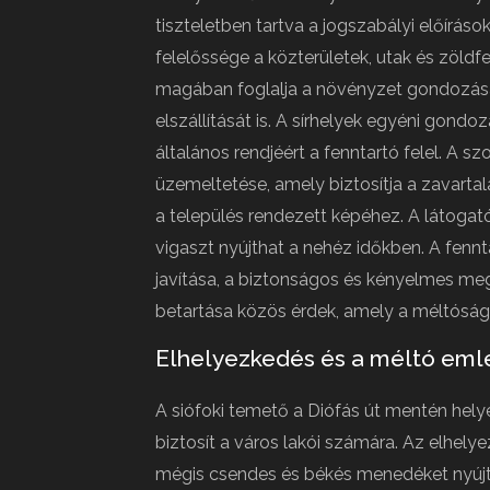
tiszteletben tartva a jogszabályi előírás
felelőssége a közterületek, utak és zöldf
magában foglalja a növényzet gondozását,
elszállítását is. A sírhelyek egyéni gond
általános rendjéért a fenntartó felel. A s
üzemeltetése, amely biztosítja a zavart
a település rendezett képéhez. A látoga
vigaszt nyújthat a nehéz időkben. A fennt
javítása, a biztonságos és kényelmes meg
betartása közös érdek, amely a méltóságt
Elhelyezkedés és a méltó eml
A siófoki temető a Diófás út mentén hel
biztosít a város lakói számára. Az elhely
mégis csendes és békés menedéket nyújt a