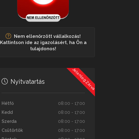
Nem ellenőrzött vállalkozás!
Kattintson ide az igazolásért, ha Ön a
tulajdonos!
Jelenleg Zárva
Nyitvatartás
Hétfő
08:00 - 17:00
Kedd
08:00 - 17:00
Szerda
08:00 - 17:00
Csütörtök
08:00 - 17:00