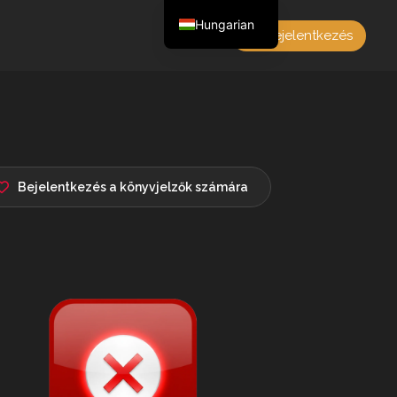
Hungarian
Bejelentkezés
English
Czech
German
Polish
French
Bejelentkezés a könyvjelzők számára