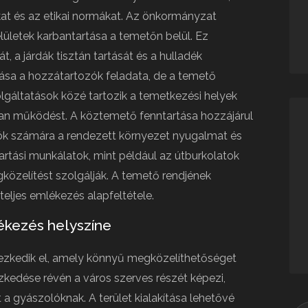
okat és az etikai normákat. Az önkormányzat
elületek karbantartása a temetőn belül. Ez
 a járdák tisztán tartását és a hulladék
ozása a hozzátartozók feladata, de a temető
zolgáltatások közé tartozik a temetkezési helyek
alan működést. A köztemető fenntartása hozzájárul
tók számára a rendezett környezet nyugalmat és
artási munkálatok, mint például az útburkolatok
közelítést szolgálják. A temető rendjének
eljes emlékezés alapfeltétele.
ékezés helyszíne
yezkedik el, amely könnyű megközelíthetőséget
ezkedése révén a város szerves részét képezi,
 gyászolóknak. A terület kialakítása lehetővé