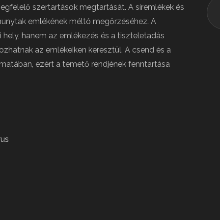
 megfelelő szertartások megtartását. A síremlékek és
lhunytak emlékének méltó megőrzéséhez. A
hely, hanem az emlékezés és a tiszteletadás
lkozhatnak az emlékeiken keresztül. A csend és a
matában, ezért a temető rendjének fenntartása
rus