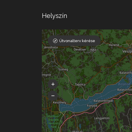
Helyszín
Útvonalterv kérése