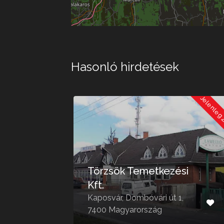
Hasonló hirdetések
Jelenleg Zárva
Jelenleg
Törzsök Temetkezési
és
Kft.
,
Kaposvár, Dombóvári út 1,
7400 Magyarország