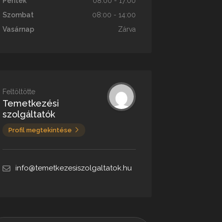
Péntek
08:00 - 17:00
Szombat
08:00 - 14:00
Vasárnap
Zárva
Feltöltötte
Temetkezési
szolgáltatók
Profil megtekintése
info@temetkezesiszolgaltatok.hu