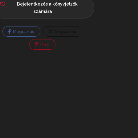
Bejelentkezés a könyvjelzők
számára
Megosztás
Megosztás
Pin It