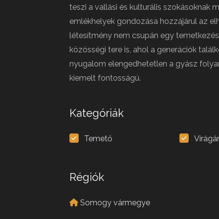
teszi a vallási és kulturális szokásoknak
emlékhelyek gondozása hozzájárul az e
létesítmény nem csupán egy temetkezési 
közösségi tere is, ahol a generációk talá
nyugalom elengedhetetlen a gyász folya
kiemelt fontosságú.
Kategóriák
Temető
Virágá
Régiók
Somogy vármegye