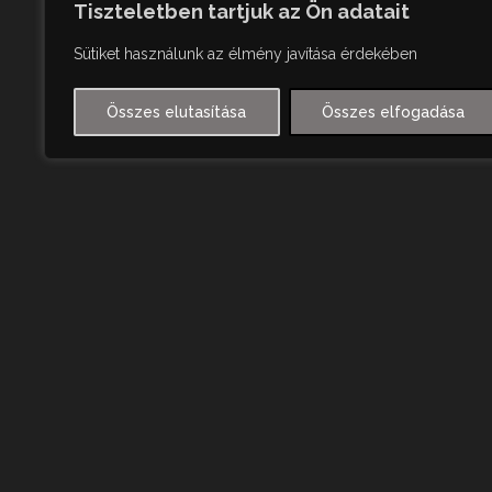
Tiszteletben tartjuk az Ön adatait
Sütiket használunk az élmény javítása érdekében
Összes elutasítása
Összes elfogadása