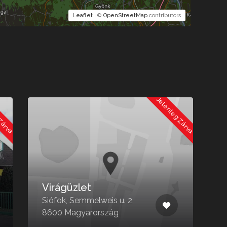
Leaflet
| ©
OpenStreetMap
contributors
 Zárva
Jelenleg Zárva
Virágüzlet
Siófok, Semmelweis u. 2,
B
8600 Magyarország
3