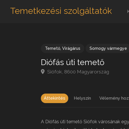
Temetkezési szolgáltatók
Temető
,
Virágárus
Somogy vármegye
Diófás úti temető
Siófok, 8600 Magyarország
Áttekintés
Helyszín
Vélemény hoz
A Diófás úti temető Siófok városának egy