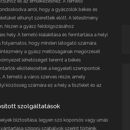
búcsúhoz és az emlékezéshez. A temető
ondoskodva arról, hogy a gyászolók békés és
letüket elhunyt szeretteik előtt. A létesítmény
en, hiszen a gyász feldolgozásához
es hely. A temető kialakítása és fenntartása a helyi
sa folyamatos, hogy minden látogató számára
z intézmény a gyász méltóságának megőrzését
 környezet lehetőséget teremt a békés
enntartók elkötelezettek a kegyeleti szempontok
t. A temető a város szerves része, amely
lyi közösség számára ez a hely a tisztelet és az
sított szolgáltatások
elyek biztosítása, legyen szó koporsós vagy urnás
ilvántartása szigorú szabályok szerint történik,