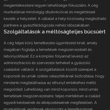
megemlékezésre legyen lehetősége fókuszálni. A cég
munkatársai mindvégig diszkrécióval és megértéssel
kezelik a helyzetet. A vállalat a helyi közösség megbízható
partnere a gyászfeldolgozás nehéz időszakában.
Szolgáltatások a méltóságteljes búcsúért
A cég teljes körű temetkezési ügyintézést kínál, amely
magában foglalja a temetések megszervezését és
lebonyolítását. Ez a komplex folyamat leveszi az
adminisztrációs és szervezési terheket a gyászoló
családok válláról. A szolgáltatások között szerepel a
koporsók és urnák széles választékának biztosítása, hogy
mindenki megtalálhassa az elhunyt emlékéhez méltó
megoldást. Lehetőség van mind koporsós, mind urnás
temetések megszervezésére, teljes mértékben a család
egyedi kéréseinek és elképzeléseinek megfelelően. A
munkatársak segítenek eligazodni a temetkezéssel