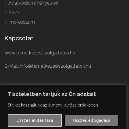
Adatvédelmi irányelvek
ÁSZF
Impresszum
Kapcsolat
www.temetkezesiszolgaltatok.hu
E-Mail: info@temetkezesiszolgaltatok.hu
French
Polish
Tiszteletben tartjuk az Ön adatait
German
© Minden jog fenntartva
Sütiket használunk az élmény javítása érdekében
Czech
English
Összes elutasítása
Összes elfogadása
Hungarian