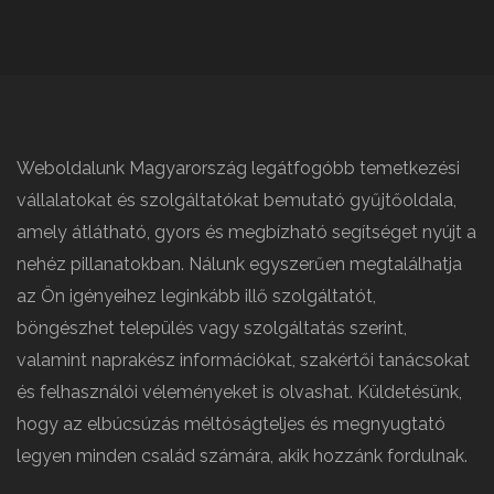
Weboldalunk Magyarország legátfogóbb temetkezési
vállalatokat és szolgáltatókat bemutató gyűjtőoldala,
amely átlátható, gyors és megbízható segítséget nyújt a
nehéz pillanatokban. Nálunk egyszerűen megtalálhatja
az Ön igényeihez leginkább illő szolgáltatót,
böngészhet település vagy szolgáltatás szerint,
valamint naprakész információkat, szakértői tanácsokat
és felhasználói véleményeket is olvashat. Küldetésünk,
hogy az elbúcsúzás méltóságteljes és megnyugtató
legyen minden család számára, akik hozzánk fordulnak.