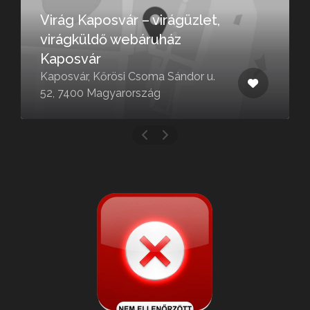
Virág Kaposvár – virágüzlet,
virágküldő webáruház
Kaposvár
Kaposvár, Kőrösi Csoma Sándor u.
52, 7400 Magyarország