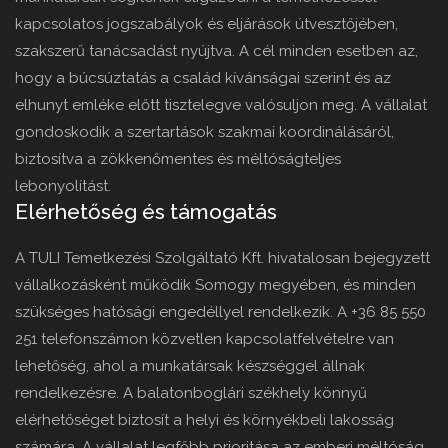
kapcsolatos jogszabályok és eljárások útvesztőjében,
szakszerű tanácsadást nyújtva. A cél minden esetben az,
hogy a búcsúztatás a család kívánságai szerint és az
elhunyt emléke előtt tisztelegve valósuljon meg. A vállalat
gondoskodik a szertartások szakmai koordinálásáról,
biztosítva a zökkenőmentes és méltóságteljes
lebonyolítást.
Elérhetőség és támogatás
A TULI Temetkezési Szolgáltató Kft. hivatalosan bejegyzett
vállalkozásként működik Somogy megyében, és minden
szükséges hatósági engedéllyel rendelkezik. A +36 85 550
251 telefonszámon közvetlen kapcsolatfelvételre van
lehetőség, ahol a munkatársak készséggel állnak
rendelkezésre. A balatonboglári székhely könnyű
elérhetőséget biztosít a helyi és környékbeli lakosság
számára. A vállalat legfőbb prioritása az emberi méltóság