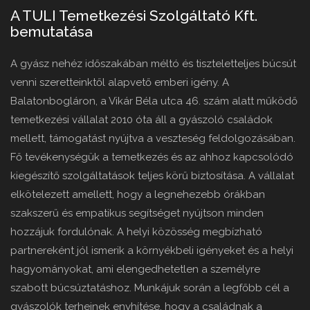
A TULI Temetkezési Szolgáltató Kft.
bemutatása
A gyász nehéz időszakában méltó és tiszteletteljes búcsút
venni szeretteinktől alapvető emberi igény. A
Balatonbogláron, a Vikár Béla utca 46. szám alatt működő
temetkezési vállalat 2010 óta áll a gyászoló családok
mellett, támogatást nyújtva a veszteség feldolgozásában.
Fő tevékenységük a temetkezés és az ahhoz kapcsolódó
kiegészítő szolgáltatások teljes körű biztosítása. A vállalat
elkötelezett amellett, hogy a legnehezebb órákban
szakszerű és empatikus segítséget nyújtson minden
hozzájuk fordulónak. A helyi közösség megbízható
partnereként jól ismerik a környékbeli igényeket és a helyi
hagyományokat, ami elengedhetetlen a személyre
szabott búcsúztatáshoz. Munkájuk során a legfőbb cél a
gyászolók terheinek enyhítése, hogy a családnak a