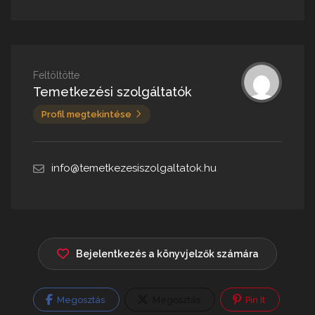
Feltöltötte
Temetkezési szolgáltatók
Profil megtekintése
info@temetkezesiszolgaltatok.hu
Bejelentkezés a könyvjelzők számára
Megosztás
Megosztás
Pin It