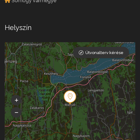
Somogy vármegye
Helyszín
Útvonalterv kérése