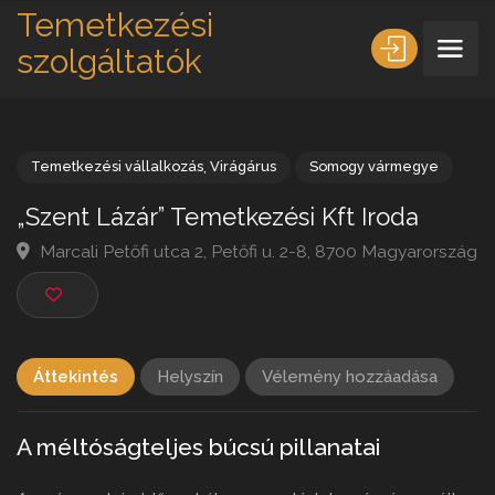
Temetkezési
szolgáltatók
Temetkezési vállalkozás
,
Virágárus
Somogy vármegye
„Szent Lázár” Temetkezési Kft Iroda
Marcali Petőfi utca 2, Petőfi u. 2-8, 8700 Magyarors
Áttekintés
Helyszín
Vélemény hozzáadása
A méltóságteljes búcsú pillanatai