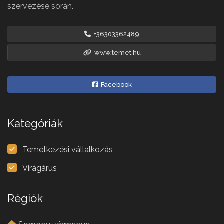
szervezése során.
+36303362489
www.temet.hu
Facebook
Kategóriák
Temetkezési vállalkozás
Virágárus
Régiók