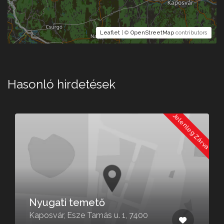
Leaflet
| ©
OpenStreetMap
contributors
Hasonló hirdetések
a
Jelenleg Zárva
Nyugati temető
Kaposvár, Esze Tamás u. 1, 7400