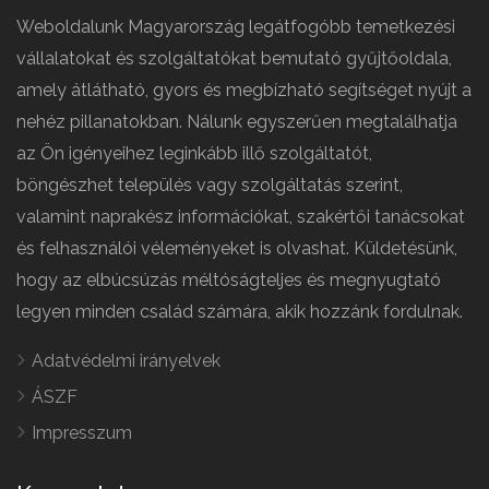
Weboldalunk Magyarország legátfogóbb temetkezési
vállalatokat és szolgáltatókat bemutató gyűjtőoldala,
amely átlátható, gyors és megbízható segítséget nyújt a
nehéz pillanatokban. Nálunk egyszerűen megtalálhatja
az Ön igényeihez leginkább illő szolgáltatót,
böngészhet település vagy szolgáltatás szerint,
valamint naprakész információkat, szakértői tanácsokat
és felhasználói véleményeket is olvashat. Küldetésünk,
hogy az elbúcsúzás méltóságteljes és megnyugtató
legyen minden család számára, akik hozzánk fordulnak.
Adatvédelmi irányelvek
ÁSZF
Impresszum