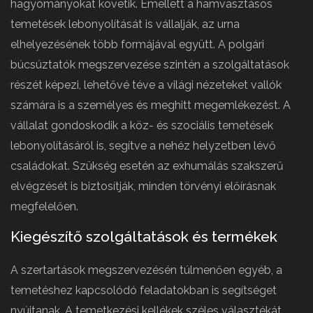
hagyományokat követik. Emellett a hamvasztásos
temetések lebonyolítását is vállalják, az urna
elhelyezésének több formájával együtt. A polgári
búcsúztatók megszervezése szintén a szolgáltatások
részét képezi, lehetővé téve a világi nézeteket vallók
számára is a személyes és meghitt megemlékezést. A
vállalat gondoskodik a köz- és szociális temetések
lebonyolításáról is, segítve a nehéz helyzetben lévő
családokat. Szükség esetén az exhumálás szakszerű
elvégzését is biztosítják, minden törvényi előírásnak
megfelelően.
Kiegészítő szolgáltatások és termékek
A szertartások megszervezésén túlmenően egyéb, a
temetéshez kapcsolódó feladatokban is segítséget
nyújtanak. A temetkezési kellékek széles választékát