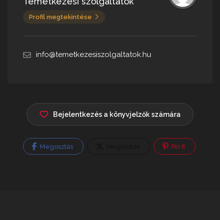
Temetkezési szolgáltatók
Profil megtekintése
info@temetkezesiszolgaltatok.hu
Bejelentkezés a könyvjelzők számára
Megosztás
Megosztás
Pin It