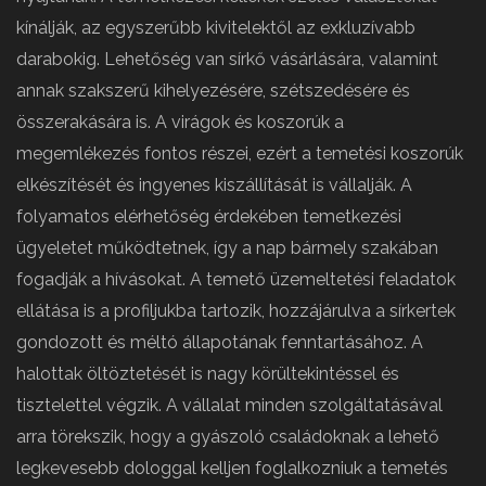
kínálják, az egyszerűbb kivitelektől az exkluzívabb
darabokig. Lehetőség van sírkő vásárlására, valamint
annak szakszerű kihelyezésére, szétszedésére és
összerakására is. A virágok és koszorúk a
megemlékezés fontos részei, ezért a temetési koszorúk
elkészítését és ingyenes kiszállítását is vállalják. A
folyamatos elérhetőség érdekében temetkezési
ügyeletet működtetnek, így a nap bármely szakában
fogadják a hívásokat. A temető üzemeltetési feladatok
ellátása is a profiljukba tartozik, hozzájárulva a sírkertek
gondozott és méltó állapotának fenntartásához. A
halottak öltöztetését is nagy körültekintéssel és
tisztelettel végzik. A vállalat minden szolgáltatásával
arra törekszik, hogy a gyászoló családoknak a lehető
legkevesebb dologgal kelljen foglalkozniuk a temetés