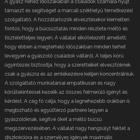
A gyász nehéz időszakában a családok számára nyújt
támaszt és segítséget a marcali székhelyű temetkezési
szolgáltató. A hozzátartozók elvesztésekor kiemelten
fontos, hogy a búcsúztatás minden részlete méltó és
tiszteletteljes legyen. A vállalat elkötelezett amellett,
hogy ebben a megterhelő időszakban minden terhet
levegyen a gyászoló családok válláról. A teljes körű
ügyintézés biztosítja, hogy a szeretteiket elvesztőknek
csak a gyászra és az emlékezésre kelljen koncentrálniuk.
A szolgáltató munkatársai empatikusan és nagy
körültekintéssel kezelik az összes felmerülő igényt és
kérdést. A cég fő célja, hogy a legnehezebb órákban is
megbízható és együttérző partnere legyen a
gyászolóknak, segítve őket a méltó búcsú
megszervezésében. A vállalat nagy hangsúlyt fektet a
diszkrécióra és a személyes igények maximális