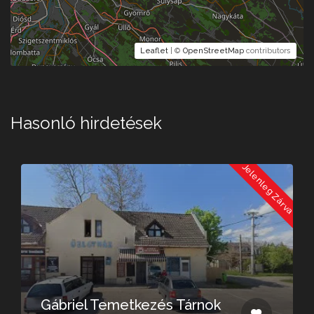
Leaflet
| ©
OpenStreetMap
contributors
Hasonló hirdetések
a
Jelenleg Zárva
Gábriel Temetkezés Tárnok