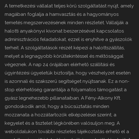
A temetkezési vállalat teljes körű szolgáltatást nyújt, amely
magában foglalja a hamvasztás és a hagyományos
temetés megszervezésének minden részletét. Vállalják a
halotti anyakönyvi kivonat beszerzésével kapcsolatos
adminisztrációs feladatokat, ezzel is enyhítve a gyászolók
terheit. A szolgáltatások részét képezi a halottszállítás,
melyet a legnagyobb körültekintéssel és méltósággal
végeznek. A nap 24 órájában elérhető szállítási és
ügyintézési ügyeletük biztosítja, hogy vészhelyzet esetén
is azonnali és szakszerű segítséget nyújtsanak. Ez a non-
stop elérhetőség garantálja a folyamatos támogatást a
gyász legnehezebb pillanataiban. A Fény-Alkony Kft.
gondoskodik arról, hogy a búcsúztatás minden
mozzanata a hozzátartozók elképzelései szerint, a
kegyelet és a tisztelet légkörében valósuljon meg. A
weboldalukon további részletes tájékoztatás érhető el a