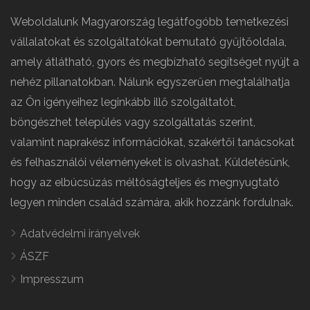
Weboldalunk Magyarország legátfogóbb temetkezési
vállalatokat és szolgáltatókat bemutató gyűjtőoldala,
amely átlátható, gyors és megbízható segítséget nyújt a
nehéz pillanatokban. Nálunk egyszerűen megtalálhatja
az Ön igényeihez leginkább illő szolgáltatót,
böngészhet település vagy szolgáltatás szerint,
valamint naprakész információkat, szakértői tanácsokat
és felhasználói véleményeket is olvashat. Küldetésünk,
hogy az elbúcsúzás méltóságteljes és megnyugtató
legyen minden család számára, akik hozzánk fordulnak.
Adatvédelmi irányelvek
ÁSZF
Impresszum