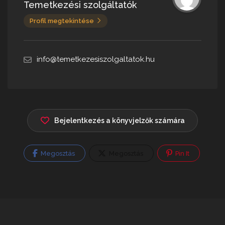
Temetkezési szolgáltatók
Profil megtekintése
info@temetkezesiszolgaltatok.hu
Bejelentkezés a könyvjelzők számára
Megosztás
Megosztás
Pin It