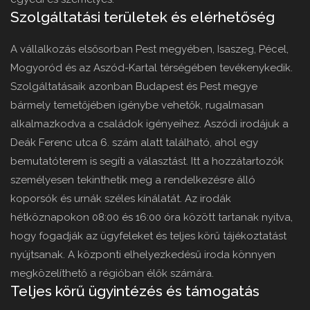
Szolgáltatási területek és elérhetőség
A vállalkozás elsősorban Pest megyében, Isaszeg, Pécel,
Mogyoród és az Aszód-Kartal térségében tevékenykedik.
Szolgáltatásaik azonban Budapest és Pest megye
bármely temetőjében igénybe vehetők, rugalmasan
alkalmazkodva a családok igényeihez. Aszódi irodájuk a
Deák Ferenc utca 6. szám alatt található, ahol egy
bemutatóterem is segíti a választást. Itt a hozzátartozók
személyesen tekinthetik meg a rendelkezésre álló
koporsók és urnák széles kínálatát. Az irodák
hétköznapokon 08:00 és 16:00 óra között tartanak nyitva,
hogy fogadják az ügyfeleket és teljes körű tájékoztatást
nyújtsanak. A központi elhelyezkedésű iroda könnyen
megközelíthető a régióban élők számára.
Teljes körű ügyintézés és támogatás