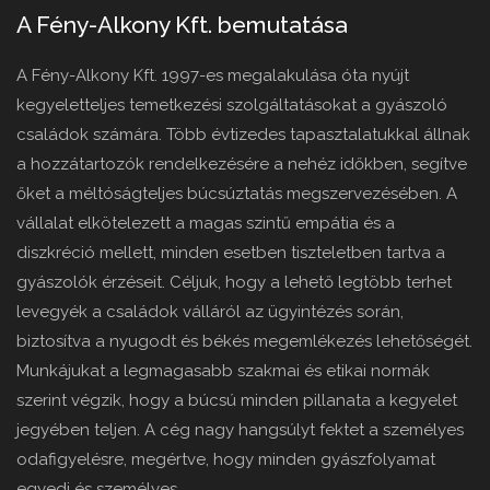
A Fény-Alkony Kft. bemutatása
A Fény-Alkony Kft. 1997-es megalakulása óta nyújt
kegyeletteljes temetkezési szolgáltatásokat a gyászoló
családok számára. Több évtizedes tapasztalatukkal állnak
a hozzátartozók rendelkezésére a nehéz időkben, segítve
őket a méltóságteljes búcsúztatás megszervezésében. A
vállalat elkötelezett a magas szintű empátia és a
diszkréció mellett, minden esetben tiszteletben tartva a
gyászolók érzéseit. Céljuk, hogy a lehető legtöbb terhet
levegyék a családok válláról az ügyintézés során,
biztosítva a nyugodt és békés megemlékezés lehetőségét.
Munkájukat a legmagasabb szakmai és etikai normák
szerint végzik, hogy a búcsú minden pillanata a kegyelet
jegyében teljen. A cég nagy hangsúlyt fektet a személyes
odafigyelésre, megértve, hogy minden gyászfolyamat
egyedi és személyes.