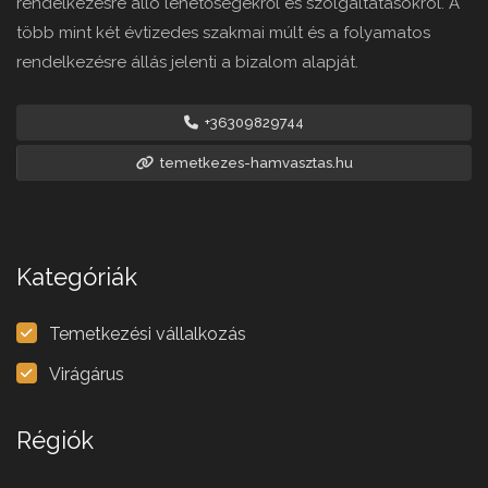
rendelkezésre álló lehetőségekről és szolgáltatásokról. A
több mint két évtizedes szakmai múlt és a folyamatos
rendelkezésre állás jelenti a bizalom alapját.
+36309829744
temetkezes-hamvasztas.hu
Kategóriák
Temetkezési vállalkozás
Virágárus
Régiók