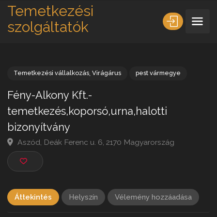
Temetkezési
szolgáltatók
Temetkezési vállalkozás
,
Virágárus
pest vármegye
Fény-Alkony Kft.-
temetkezés,koporsó,urna,halotti
bizonyítvány
Aszód, Deák Ferenc u. 6, 2170 Magyarország
Áttekintés
Helyszín
Vélemény hozzáadása