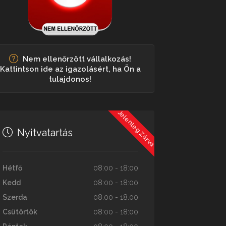
Nem ellenőrzött vállalkozás!
Kattintson ide az igazolásért, ha Ön a
tulajdonos!
Jelenleg Zárva
Nyitvatartás
Hétfő
08:00 - 18:00
Kedd
08:00 - 18:00
Szerda
08:00 - 18:00
Csütörtök
08:00 - 18:00