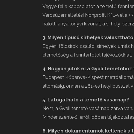
Vegye fel a kapcsolatot a temető fenntart
Városüzemeltetési Nonprofit Kft.-vel a +
halotti anyakönyvi kivonat, a sírhely-sz
3. Milyen típusú sírhelyek választható
Egyéni földsírok, családi sírhelyek, urnás
elérhetőség a fenntartótól tájékozódhat.
4. Hogyan jutok el a Gyáli temetőhö
Budapest Kőbánya-Kispest metróállomás
állomásig, onnan a 281-es helyi busszal v
5. Látogatható a temető vasárnap?
Nem, a Gyáli temető vasárnap zárva van. 
Mindenszentek), erről időben tájékoztatás
6. Milyen dokumentumok kellenek a