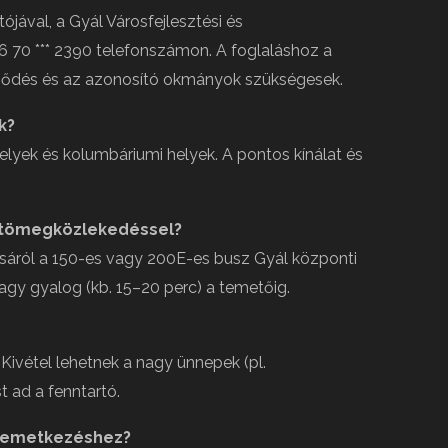
ójával, a Gyál Városfejlesztési és
36 70 *** 2390 telefonszámon. A foglaláshoz a
erződés és az azonosító okmányok szükségesek.
k?
 helyek és kolumbáriumi helyek. A pontos kínálat és
z tömegközlekedéssel?
áról a 150-es vagy 200E-es busz Gyál központi
agy gyalog (kb. 15–20 perc) a temetőig.
Kivétel lehetnek a nagy ünnepek (pl.
t ad a fenntartó.
 temetkezéshez?