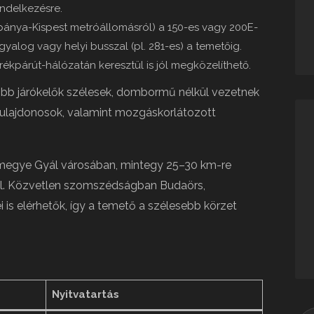
endelkezésre.
őbánya-Kispest metróállomásról) a 150-es vagy 200E-
yalog vagy helyi busszal (pl. 281-es) a temetőig.
erékpárút-hálózatán keresztül is jól megközelíthető.
 főbb járókelők szélesek, dombormű nélkül vezetnek
ortulajdonosok, valamint mozgáskorlátozott
t megye Gyál városában, mintegy 25–30 km-re
 el. Közvetlen szomszédságban Budaörs,
 is elérhetők, így a temető a szélesebb körzet
Nyitvatartás