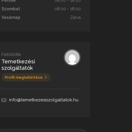
Péntek
08:00 - 18:00
Szombat
08:00 - 18:00
Vasárnap
Zárva
Feltöltötte
Temetkezési
szolgáltatók
Profil megtekintése
info@temetkezesiszolgaltatok.hu