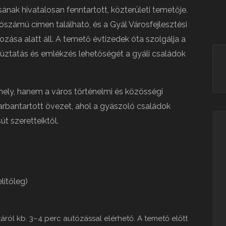
nak hivatalosan fenntartott, közterületi temetője.
tószámú címen található, és a Gyál Városfejlesztési
zása alatt áll. A temető évtizedek óta szolgálja a
súztatás és emlékzés lehetőségét a gyáli családok
ely, hanem a város történelmi és közösségi
karbantartott övezet, ahol a gyászoló családok
t szeretteiktől.
elítőleg)
táról kb. 3–4 perc autózással elérhető. A temető előtt