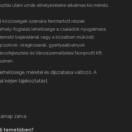
sztás utáni urnák elhelyezésére alkalmas kis méretű
ivil közösségek számára fenntartott részek.
 sírhely-foglalás lehetősége a családok nyugalmára.
 temető bejáratánál vagy a közelben működő
gcsokrok, virágkosarak, gyertyaállványok.
Városfejlesztési és Városüzemeltetési Nonprofit Kft.
színen.
elérhetősége, méretei és díjszabása változó. A
al kérjen tájékoztatást.
sárnap zárva.
áli temetőben?