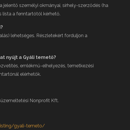
 a jelentő személyi okmányai, sírhely-szerződés (ha
lista a fenntartótól kérhető.
i?
lalás) lehetséges. Részletekért forduljon a
at nyújt a Gyáli temető?
közvetítés, emlékmű-elhelyezés, temetkezési
nntartónál elérhetők.
süzemeltetési Nonprofit Kft.
isting/gyali-temeto/