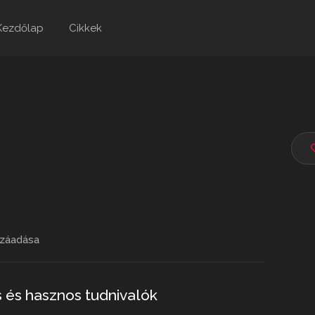
Kezdőlap
Cikkek
záadása
s és hasznos tudnivalók