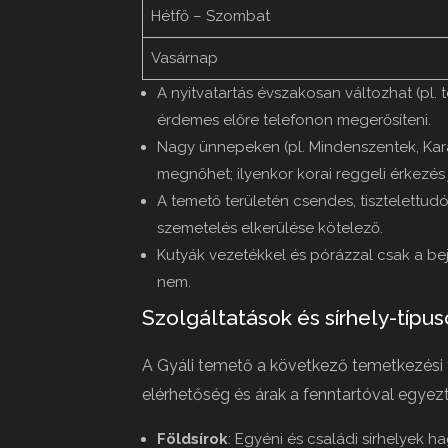
Hétfő – Szombat
Vasárnap
A nyitvatartás évszakosan változhat (pl. 
érdemes előre telefonon megerősíteni.
Nagy ünnepeken (pl. Mindenszentek, Kará
megnőhet; ilyenkor korai reggeli érkezés 
A temető területén csendes, tisztelettudó
szemetelés elkerülése kötelező.
Kutyák vezetékkel és pórázzal csak a bej
nem.
Szolgáltatások és sírhely-típu
A Gyáli temető a következő temetkezési f
elérhetőség és árak a fenntartóval egyez
Földsírok
: Egyéni és családi sírhelyek