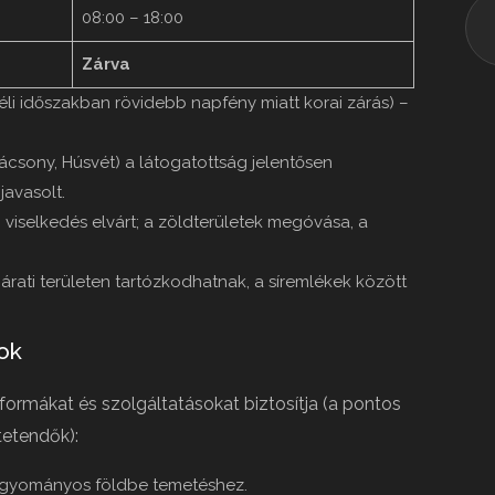
08:00 – 18:00
Zárva
téli időszakban rövidebb napfény miatt korai zárás) –
csony, Húsvét) a látogatottság jelentősen
javasolt.
 viselkedés elvárt; a zöldterületek megóvása, a
árati területen tartózkodhatnak, a síremlékek között
sok
ormákat és szolgáltatásokat biztosítja (a pontos
tetendők):
 hagyományos földbe temetéshez.