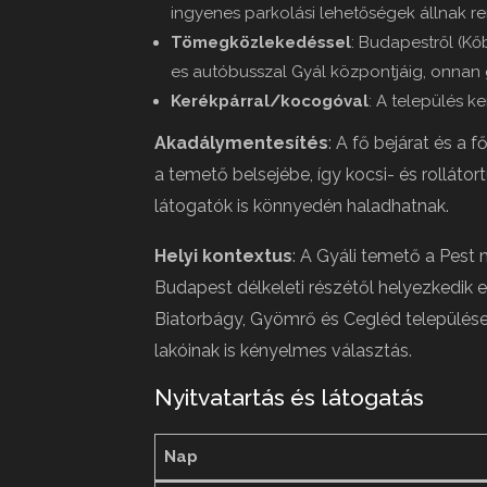
ingyenes parkolási lehetőségek állnak r
Tömegközlekedéssel
: Budapestről (K
es autóbusszal Gyál központjáig, onnan g
Kerékpárral/kocogóval
: A település k
Akadálymentesítés
: A fő bejárat és a
a temető belsejébe, így kocsi- és rollát
látogatók is könnyedén haladhatnak.
Helyi kontextus
: A Gyáli temető a Pes
Budapest délkeleti részétől helyezkedik
Biatorbágy, Gyömrő és Cegléd települései
lakóinak is kényelmes választás.
Nyitvatartás és látogatás
Nap