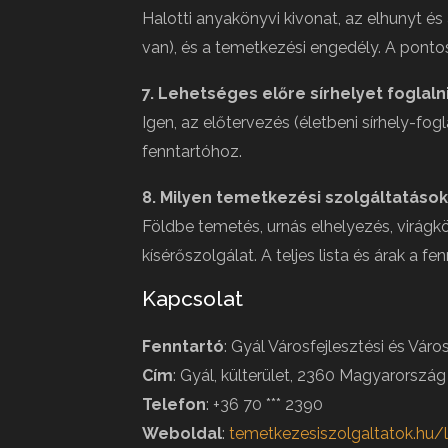
Halotti anyakönyvi kivonat, az elhunyt és
van), és a temetkezési engedély. A pontos 
7. Lehetséges előre sírhelyet foglaln
Igen, az előtervezés (életbeni sírhely-fog
fenntartóhoz.
8. Milyen temetkezési szolgáltatások
Földbe temetés, urnás elhelyezés, virág
kísérőszolgálat. A teljes lista és árak a fe
Kapcsolat
Fenntartó
: Gyál Városfejlesztési és Váro
Cím
: Gyál, külterület, 2360 Magyarország
Telefon
: +36 70 *** 2390
Weboldal
:
temetkezesiszolgaltatok.hu/l