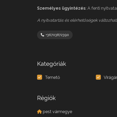
Személyes ügyintézés
: A fenti nyitvat
A nyitvatartás és elérhetőségek változhat
+36703872390
Kategóriák
Temető
Virágá
Régiók
pest vármegye