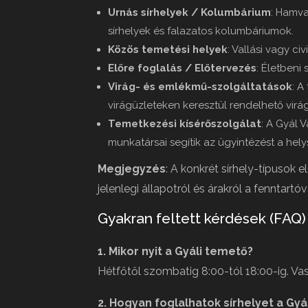
Urnás sírhelyek / Kolumbárium
: Hamva
sírhelyek és falazatos kolumbáriumok.
Közös temetési helyek
: Vallási vagy c
Előre foglalás / Előtervezés
: Életbeni
Virág- és emlékmű-szolgáltatások
: A
virágüzleteken keresztül rendelhető virá
Temetkezési kísérőszolgálat
: A Gyál 
munkatársai segítik az ügyintézést a hely
Megjegyzés
: A konkrét sírhely-típusok 
jelenlegi állapotról és árakról a fenntartóv
Gyakran feltett kérdések (FAQ)
1. Mikor nyit a Gyáli temető?
Hétfőtől szombatig 8:00-tól 18:00-ig. Va
2. Hogyan foglalhatok sírhelyet a Gy