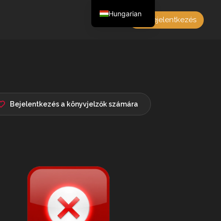
Hungarian
Bejelentkezés
English
Czech
German
Polish
French
Bejelentkezés a könyvjelzők számára