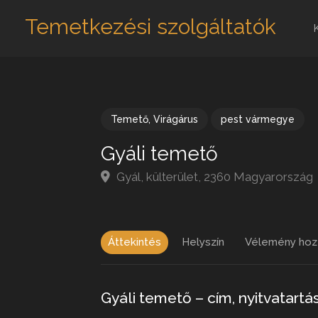
Temetkezési szolgáltatók
Temető
,
Virágárus
pest vármegye
Gyáli temető
Gyál, külterület, 2360 Magyarország
Áttekintés
Helyszín
Vélemény hoz
Gyáli temető – cím, nyitvatartá