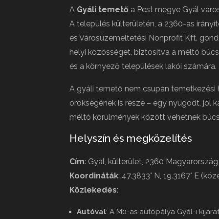
A
Gyáli temető
a Pest megye Gyál városá
A település külterületén, a 2360-as irányí
és Városüzemeltetési Nonprofit Kft. gondo
helyi közösséget, biztosítva a méltó búc
és a környező települések lakói számára.
A gyáli temető nem csupán temetkezési h
örökségének is része – egy nyugodt, jól 
méltó körülmények között vehetnek búcsú
Helyszín és megközelítés
Cím
: Gyál, külterület, 2360 Magyarország
Koordináták
: 47.3833° N, 19.3167° E (köz
Közlekedés
:
Autóval
: A M0-as autópálya Gyál-i kijára