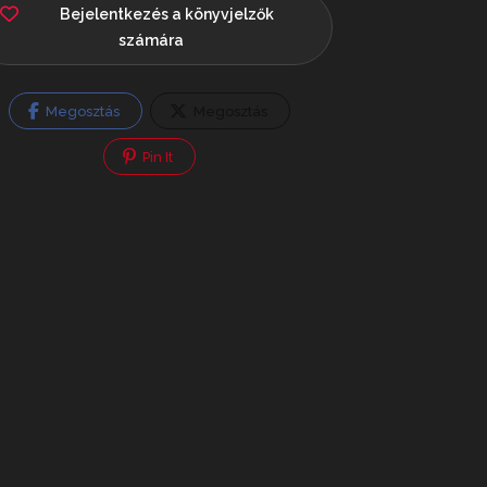
Bejelentkezés a könyvjelzők
számára
Megosztás
Megosztás
Pin It