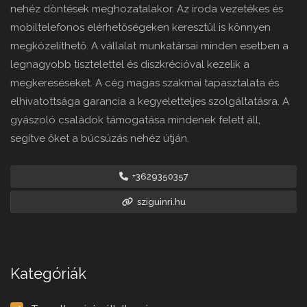
nehéz döntések meghozatalakor. Az iroda vezetékes és
mobiltelefonos elérhetőségeken keresztül is könnyen
megközelíthető. A vállalat munkatársai minden esetben a
legnagyobb tisztelettel és diszkrécióval kezelik a
megkereséseket. A cég magas szakmai tapasztalata és
elhivatottsága garancia a kegyeletteljes szolgáltatásra. A
gyászoló családok támogatása mindenek felett áll,
segítve őket a búcsúzás nehéz útján.
+3629350357
sziguinri.hu
Kategóriák