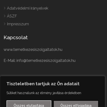
Adatvédelmi irányelvek
ÁSZF
Impresszum
Kapcsolat
www.temetkezesiszolgaltatok.hu
E-Mail: info@temetkezesiszolgaltatok.hu
French
Polish
Tiszteletben tartjuk az Ön adatait
German
© Minden jog fenntartva
Sütiket használunk az élmény javítása érdekében
Czech
English
Összes elutasítása
Összes elfogadása