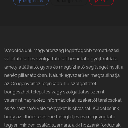
Megosztás
Megosztás
Pin It
Weboldalunk Magyarország legátfogóbb temetkezési
vállalatokat és szolgáltatókat bemutató gyűjtőoldala,
amely átlátható, gyors és megbízható segítséget nyújt a
nehéz pillanatokban. Nálunk egyszerűen megtalálhatja
az Ön igényeihez leginkább illő szolgáltatót,
böngészhet település vagy szolgáltatás szerint,
valamint naprakész információkat, szakértői tanácsokat
és felhasználói véleményeket is olvashat. Küldetésünk,
hogy az elbúcsúzás méltóságteljes és megnyugtató
legyen minden család számára, akik hozzánk fordulnak.