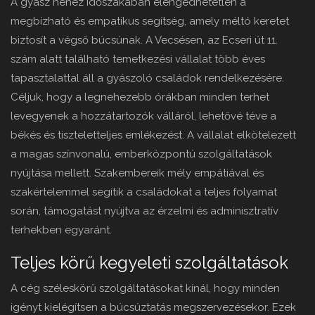
A gyász nehéz időszakában elengedhetetlen a
megbízható és empatikus segítség, amely méltó keretet
biztosít a végső búcsúnak. A Vecsésen, az Ecseri út 11.
szám alatt található temetkezési vállalat több éves
tapasztalattal áll a gyászoló családok rendelkezésére.
Céljuk, hogy a legnehezebb órákban minden terhet
levegyenek a hozzátartozók válláról, lehetővé téve a
békés és tiszteletteljes emlékezést. A vállalat elkötelezett
a magas színvonalú, emberközpontú szolgáltatások
nyújtása mellett. Szakembereik mély empátiával és
szakértelemmel segítik a családokat a teljes folyamat
során, támogatást nyújtva az érzelmi és adminisztratív
terhekben egyaránt.
Teljes körű kegyeleti szolgáltatások
A cég széleskörű szolgáltatásokat kínál, hogy minden
igényt kielégítsen a búcsúztatás megszervezésekor. Ezek