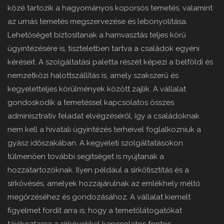
közé tartozik a hagyományos koporsós temetés, valamint
az urnás temetés megszervezése és lebonyolítása.
Lehetőséget biztosítanak a hamvasztás teljes körű
ügyintézésére is, tiszteletben tartva a családok egyéni
kéréseit. A szolgáltatási paletta részét képezi a belföldi és
nemzetközi halottszállítás is, amely szakszerű és
kegyeletteljes körülmények között zajlik. A vállalat
gondoskodik a temetéssel kapcsolatos összes
adminisztratív feladat elvégzéséről, így a családoknak
nem kell a hivatali ügyintézés terheivel foglalkozniuk a
gyász időszakában. A kegyeleti szolgáltatásokon
túlmenően további segítséget is nyújtanak a
hozzátartozóknak. Ilyen például a sírkőtisztítás és a
sírkővésés, amelyek hozzájárulnak az emlékhely méltó
megőrzéséhez és gondozásához. A vállalat kiemelt
figyelmet fordít arra is, hogy a temetőlátogatókat