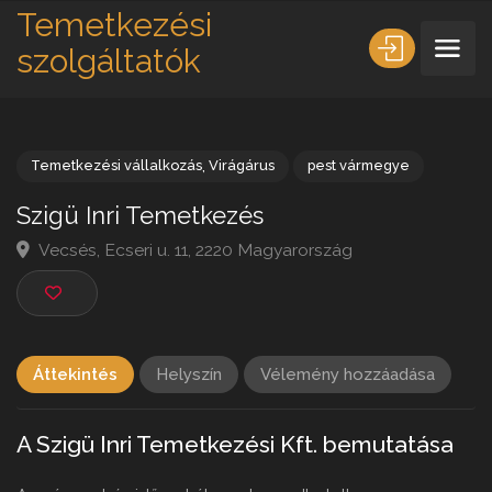
Temetkezési
szolgáltatók
Temetkezési vállalkozás
,
Virágárus
pest vármegye
Szigü Inri Temetkezés
Vecsés, Ecseri u. 11, 2220 Magyarország
Áttekintés
Helyszín
Vélemény hozzáadása
A Szigü Inri Temetkezési Kft. bemutatása