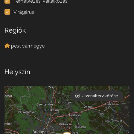
Temetkezési vállalkozás
Virágárus
Régiók
pest vármegye
Helyszín
Útvonalterv kérése