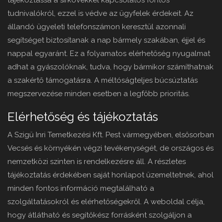
tájékoztassa a sírkövekkel kapcsolatos fontos
tudnivalókról, ezzel is védve az ügyfelek érdekeit. Az
állandó ügyeleti telefonszámon keresztül azonnali
segítséget biztosítanak a nap bármely szakában, éjjel és
nappal egyaránt. Ez a folyamatos elérhetőség nyugalmat
adhat a gyászolóknak, tudva, hogy bármikor számíthatnak
a szakértő támogatásra. A méltóságteljes búcsúztatás
megszervezése minden esetben a legfőbb prioritás.
Elérhetőség és tájékoztatás
A Szigü Inri Temetkezési Kft. Pest vármegyében, elsősorban
Vecsés és környékén végzi tevékenységét, de országos és
nemzetközi szinten is rendelkezésre áll. A részletes
tájékoztatás érdekében saját honlapot üzemeltetnek, ahol
minden fontos információ megtalálható a
szolgáltatásokról és elérhetőségekről. A weboldal célja,
hogy átlátható és segítőkész forrásként szolgáljon a