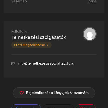
Vasárnap
Zárva
Feltöltötte
Temetkezési szolgáltatók
Profil megtekintése
info@temetkezesiszolgaltatok.hu
Bejelentkezés a könyvjelzők számára